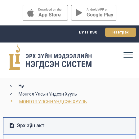
БҮРТГҮҮЛЭХ
Нэвтрэх
Нүүр
Монгол Улсын Үндсэн Хууль
МОНГОЛ УЛСЫН ҮНДСЭН ХУУЛЬ
Эрх зүйн акт