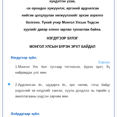
хүндэтгэн үзэж,
-эх орондоо хүмүүнлэг, иргэний ардчилсан
нийгэм цогцлуулан хөгжүүлэхийг эрхэм зорилго
болгоно. Үүний учир Монгол Улсын Үндсэн
хуулийг даяар олноо зарлан тунхаглаж байна.
НЭГДҮГЭЭР БҮЛЭГ
МОНГОЛ УЛСЫН БҮРЭН ЭРХТ БАЙДАЛ
Нэгдүгээр зүйл.
Хэвлэх
1.Монгол Улс бол тусгаар тогтносон, бүрэн эрхт, Бүгд
найрамдах улс мөн.
2.Ардчилсан ёс, шударга ёс, эрх чөлөө, тэгш байдал,
үндэсний эв нэгдлийг хангах, хууль дээдлэх нь төрийн үйл
ажиллагааны үндсэн зарчим мөн.
Хоёрдугаар зүйл.