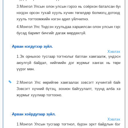
3.Монгол Улсын олон улсын гэрээ нь соёрхон баталсан буюу
нэгдэн орсон тухай хууль хүчин төгөлдөр болмогц дотоодын
хууль тогтоомжийн нэгэн адил үйлчилнэ.
4.Монгол Улс Үндсэн хуульдаа харшилсан олон улсын гэрээ,
бусад баримт бичгийг дагаж мөрдөхгүй.
Арван нэгдүгээр зүйл.
Хэвлэх
1.Эх орныхоо тусгаар тогтнолыг батлан хамгаалж, үндэсний
аюулгүй байдал, нийгмийн дэг журмыг хангах нь төрийн
үүрэг мөн.
2.Монгол Улс өөрийгөө хамгаалах зэвсэгт хүчинтэй байна.
Зэвсэгт хүчний бүтэц, зохион байгуулалт, түүнд алба хаах
журмыг хуулиар тогтооно.
Арван хоёрдугаар зүйл.
Хэвлэх
1.Монгол Улсын тусгаар тогтнол, бүрэн эрхт байдлын бэлгэ