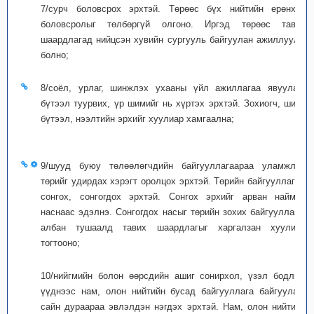
7/сурч боловсрох эрхтэй. Төрөөс бүх нийтийн ерөнхий
боловсролыг төлбөргүй олгоно. Иргэд төрөөс тавих
шаардлагад нийцсэн хувийн сургууль байгуулан ажиллуулж
болно;
8/соёл, урлаг, шинжлэх ухааны үйл ажиллагаа явуулах,
бүтээл туурвих, үр шимийг нь хүртэх эрхтэй. Зохиогч, шинэ
бүтээл, нээлтийн эрхийг хуулиар хамгаална;
9/шууд буюу төлөөлөгчдийн байгууллагаараа уламжлан
төрийг удирдах хэрэгт оролцох эрхтэй. Төрийн байгууллагад
сонгох, сонгогдох эрхтэй. Сонгох эрхийг арван найман
наснаас эдэлнэ. Сонгогдох насыг төрийн зохих байгууллага,
албан тушаалд тавих шаардлагыг харгалзан хуулиар
тогтооно;
10/нийгмийн болон өөрсдийн ашиг сонирхол, үзэл бодлын
үүднээс нам, олон нийтийн бусад байгууллага байгуулах,
сайн дураараа эвлэлдэн нэгдэх эрхтэй. Нам, олон нийтийн