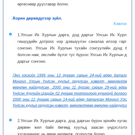
өргөснөөр дуусгавар болно.
Хорин дөрөвдүгээр зүйл.
Хэвлэх
1.Улсын Их Хурлын дарга, дэд даргыг Улсын Их Хурлын
гишүүдийн дотроос нэр дэвшүүлэн саналаа илээр гаргаж
сонгоно. Улсын Их Хурлын тухайн сонгуулийн дүнд бий
болсон нам, эвслийн бүлэг тус бүрээс Улсын Их Хурлын дэд
даргыг сонгоно.
/Энэ хэсгийг 1999 оны 12 дугаар сарын 24-ний өдөр баталсан
Монгол Улсын Үндсэн хуульд оруулсан нэмэлт, өөрчлөлтөөр
өөрчлөн найруулсан, 2000 оны 11 дүгээр сарын 29-ний өдрийн
Үндсэн Хуулийн Цэцийн 02 дугаар тогтоолоор хүчингүй болгосон,
2000 оны 12 дугаар сарын 14-ний өдөр баталсан Монгол Улсын
Үндсэн хуульд оруулсан нэмэлт, өөрчлөлтөөр өөрчлөн найруулсан/
2.Улсын Их Хурлын дарга, дэд даргын бүрэн эрхийн хугацаа
дөрвөн жил байх бөгөөд хуульд заасан үндэслэлээр
хугацаанаас нь өмнө чөлөөлж, огцруулж болно.