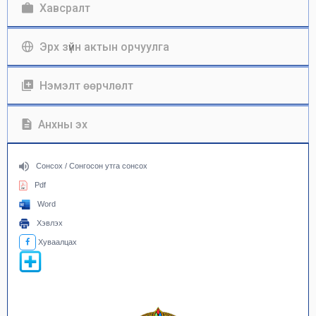
Хавсралт
Эрх зүйн актын орчуулга
Нэмэлт өөрчлөлт
Анхны эх
Сонсох / Сонгосон утга сонсох
Pdf
Word
Хэвлэх
Хуваалцах