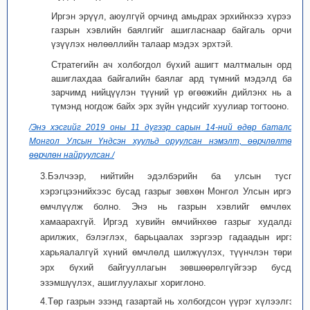
Иргэн эрүүл, аюулгүй орчинд амьдрах эрхийнхээ хүрээнд
газрын хэвлийн баялгийг ашигласнаар байгаль орчинд
үзүүлэх нөлөөллийн талаар мэдэх эрхтэй.
Стратегийн ач холбогдол бүхий ашигт малтмалын ордыг
ашиглахдаа байгалийн баялаг ард түмний мэдэлд байх
зарчимд нийцүүлэн түүний үр өгөөжийн дийлэнх нь ард
түмэнд ногдож байх эрх зүйн үндсийг хуулиар тогтооно.
/Энэ хэсгийг 2019 оны 11 дүгээр сарын 14-ний өдөр баталсан
Монгол Улсын Үндсэн хуульд оруулсан нэмэлт, өөрчлөлтөөр
өөрчлөн найруулсан./
3.Бэлчээр, нийтийн эдэлбэрийн ба улсын тусгай
хэрэгцээнийхээс бусад газрыг зөвхөн Монгол Улсын иргэнд
өмчлүүлж болно. Энэ нь газрын хэвлийг өмчлөхөд
хамаарахгүй. Иргэд хувийн өмчийнхөө газрыг худалдах,
арилжих, бэлэглэх, барьцаалах зэргээр гадаадын иргэн,
харьяалалгүй хүний өмчлөлд шилжүүлэх, түүнчлэн төрийн
эрх бүхий байгууллагын зөвшөөрөлгүйгээр бусдад
эзэмшүүлэх, ашиглуулахыг хориглоно.
4.Төр газрын эзэнд газартай нь холбогдсон үүрэг хүлээлгэх,