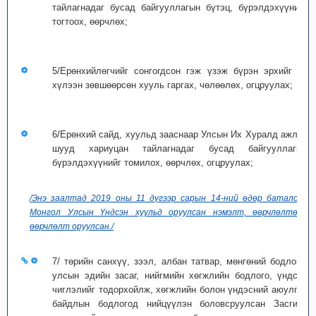
тайлагнадаг бусад байгууллагын бүтэц, бүрэлдэхүүнийг
тогтоох, өөрчлөх;
5/Ерөнхийлөгчийг сонгогдсон гэж үзэж бүрэн эрхийг нь
хүлээн зөвшөөрсөн хууль гаргах, чөлөөлөх, огцруулах;
6/Ерөнхий сайд, хуульд зааснаар Улсын Их Хуралд ажлаа
шууд хариуцан тайлагнадаг бусад байгууллагын
бүрэлдэхүүнийг томилох, өөрчлөх, огцруулах;
/Энэ заалтад 2019 оны 11 дүгээр сарын 14-ний өдөр баталсан
Монгол Улсын Үндсэн хуульд оруулсан нэмэлт, өөрчлөлтөөр
өөрчлөлт оруулсан./
7/ төрийн санхүү, зээл, албан татвар, мөнгөний бодлого,
улсын эдийн засаг, нийгмийн хөгжлийн бодлого, үндсэн
чиглэлийг тодорхойлж, хөгжлийн болон үндэсний аюулгүй
байдлын бодлогод нийцүүлэн боловсруулсан Засгийн