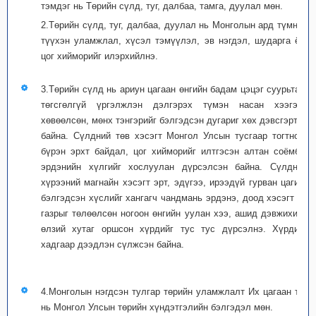
тэмдэг нь Төрийн сүлд, туг, далбаа, тамга, дуулал мөн.
2.Төрийн сүлд, туг, далбаа, дуулал нь Монголын ард түмний
түүхэн уламжлал, хүсэл тэмүүлэл, эв нэгдэл, шударга ёс,
цог хийморийг илэрхийлнэ.
3.Төрийн сүлд нь ариун цагаан өнгийн бадам цэцэг суурьтай,
төгсгөлгүй үргэлжлэн дэлгэрэх түмэн насан хээгээр
хөвөөлсөн, мөнх тэнгэрийг бэлгэдсэн дугариг хөх дэвсгэртэй
байна. Сүлдний төв хэсэгт Монгол Улсын тусгаар тогтнол,
бүрэн эрхт байдал, цог хийморийг илтгэсэн алтан соёмбо,
эрдэнийн хүлгийг хослуулан дүрсэлсэн байна. Сүлдний
хүрээний магнайн хэсэгт эрт, эдүгээ, ирээдүй гурван цагийг
бэлгэдсэн хүслийг хангагч чандмань эрдэнэ, доод хэсэгт эх
газрыг төлөөлсөн ногоон өнгийн уулан хээ, ашид дэвжихийн
өлзий хутаг оршсон хүрдийг тус тус дүрсэлнэ. Хүрдийг
хадгаар дээдлэн сүлжсэн байна.
4.Монголын нэгдсэн тулгар төрийн уламжлалт Их цагаан туг
нь Монгол Улсын төрийн хүндэтгэлийн бэлгэдэл мөн.