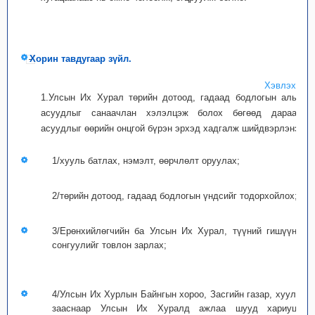
Хорин тавдугаар зүйл.
Хэвлэх
1.Улсын Их Хурал төрийн дотоод, гадаад бодлогын аль ч
асуудлыг санаачлан хэлэлцэж болох бөгөөд дараахь
асуудлыг өөрийн онцгой бүрэн эрхэд хадгалж шийдвэрлэнэ:
1/хууль батлах, нэмэлт, өөрчлөлт оруулах;
2/төрийн дотоод, гадаад бодлогын үндсийг тодорхойлох;
3/Ерөнхийлөгчийн ба Улсын Их Хурал, түүний гишүүний
сонгуулийг товлон зарлах;
4/Улсын Их Хурлын Байнгын хороо, Засгийн газар, хуульд
зааснаар Улсын Их Хуралд ажлаа шууд хариуцан