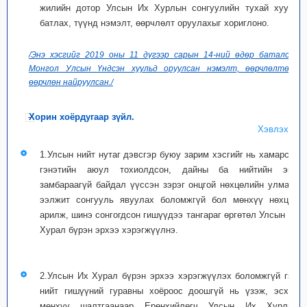
жилийн дотор Улсын Их Хурлын сонгуулийн тухай хууль
батлах, түүнд нэмэлт, өөрчлөлт оруулахыг хориглоно.
/Энэ хэсгийг 2019 оны 11 дүгээр сарын 14-ний өдөр баталсан
Монгол Улсын Үндсэн хуульд оруулсан нэмэлт, өөрчлөлтөөр
өөрчлөн найруулсан./
Хорин хоёрдугаар зүйл.
Хэвлэх
1.Улсын нийт нутаг дэвсгэр буюу зарим хэсгийг нь хамарсан
гэнэтийн аюул тохиолдсон, дайны ба нийтийн эмх
замбараагүй байдал үүссэн зэрэг онцгой нөхцөлийн улмаас
ээлжит сонгууль явуулах боломжгүй бол мөнхүү нөхцөл
арилж, шинэ сонгогдсон гишүүдээ тангараг өргөтөл Улсын Их
Хурал бүрэн эрхээ хэрэгжүүлнэ.
2.Улсын Их Хурал бүрэн эрхээ хэрэгжүүлэх боломжгүй гэж
нийт гишүүний гуравны хоёроос доошгүй нь үзэж, эсхүл
мөнхүү шалтгаанаар Ерөнхийлөгч Улсын Их Хурлын