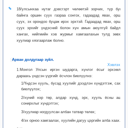
18/улсынхаа нутаг дэвсгэрт чөлөөтэй зорчих, түр буюу
байнга оршин суух газраа сонгох, гадаадад явах, оршин
суух, эх орондоо буцаж ирэх эрхтэй. Гадаадад явах, оршин
суух эрхийг үндэсний болон хүн амын аюулгүй байдлыг
хангах, нийгмийн хэв журмыг хамгаалахын тулд зөвхөн
хуулиар хязгаарлаж болно.
Арван долдугаар зүйл.
Хэвлэх
1.Монгол Улсын иргэн шударга, хүнлэг ёсыг эрхэмлэн
дараахь үндсэн үүргийг ёсчлон биелүүлнэ:
1/Үндсэн хууль, бусад хуулийг дээдлэн хүндэтгэж, сахин
биелүүлэх;
2/хүний нэр төр, алдар хүнд, эрх, хууль ёсны ашиг
сонирхлыг хүндэтгэх;
3/хуулиар ногдуулсан албан татвар төлөх;
4/эх орноо хамгаалах, хуулийн дагуу цэргийн алба хаах.