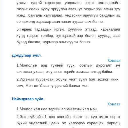
улсын тусгай хэрэгцээг үндэслэн нөхөх олговортойгоор
газрыг солих буюу эргүүлэн авах, уг газрыг хүн амын эрүүл
мэнд, байгаль хамгаалал, үндэсний аюулгүй байдлын ашиг
сонирхолд харшаар ашиглавал хураан авч болно.
5.Төрөөс гадаадын иргэн, хуулийн этгээд, харьяалалгүй
хүнд газрыг төлбөр, хугацаатайгаар болон хуульд заасан
бусад болзол, журмаар ашиглуулж болно.
Долдугаар зүйл.
Хэвлэх
1.Монголын ард түмний түүх, соёлын дурсгалт зүйл,
шинжлэх ухаан, оюуны өв төрийн хамгаалалтад байна.
2.Иргэний туурвисан оюуны үнэт зүйл бол зохиогчийнх нь
өмч, Монгол Улсын үндэсний баялаг мөн.
Наймдугаар зүйл.
Хэвлэх
1.Монгол хэл бол төрийн албан ёсны хэл мөн.
2.Энэ зүйлийн 1 дэх хэсгийн заалт нь хүн амын өөр хэл
бүхий үндэстний цөөнх эх хэлээрээ суралцах, харилцах,