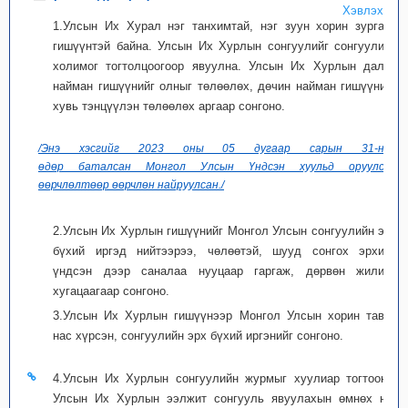
Хэвлэх
1.Улсын Их Хурал нэг танхимтай, нэг зуун хорин зургаан
гишүүнтэй байна. Улсын Их Хурлын сонгуулийг сонгуулийн
холимог тогтолцоогоор явуулна. Улсын Их Хурлын далан
найман гишүүнийг олныг төлөөлөх, дөчин найман гишүүнийг
хувь тэнцүүлэн төлөөлөх аргаар сонгоно.
/Энэ хэсгийг 2023 оны 05 дугаар сарын 31-ний
өдөр баталсан Монгол Улсын Үндсэн хуульд оруулсан
өөрчлөлтөөр өөрчлөн найруулсан./
2.Улсын Их Хурлын гишүүнийг Монгол Улсын сонгуулийн эрх
бүхий иргэд нийтээрээ, чөлөөтэй, шууд сонгох эрхийн
үндсэн дээр саналаа нууцаар гаргаж, дөрвөн жилийн
хугацаагаар сонгоно.
3.Улсын Их Хурлын гишүүнээр Монгол Улсын хорин таван
нас хүрсэн, сонгуулийн эрх бүхий иргэнийг сонгоно.
4.Улсын Их Хурлын сонгуулийн журмыг хуулиар тогтооно.
Улсын Их Хурлын ээлжит сонгууль явуулахын өмнөх нэг