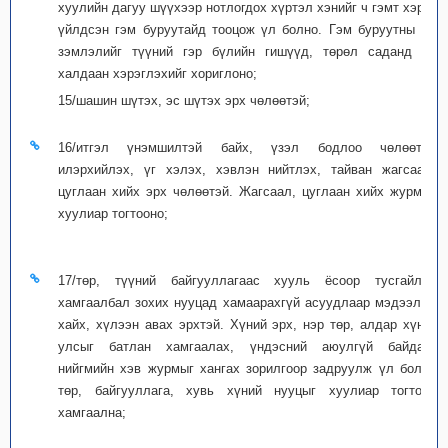
хуулийн дагуу шүүхээр нотлогдох хүртэл хэнийг ч гэмт хэрэг
үйлдсэн гэм буруутайд тооцож үл болно. Гэм буруутны ял
зэмлэлийг түүний гэр бүлийн гишүүд, төрөл саданд нь
халдаан хэрэглэхийг хориглоно;
15/шашин шүтэх, эс шүтэх эрх чөлөөтэй;
16/итгэл үнэмшилтэй байх, үзэл бодлоо чөлөөтэй
илэрхийлэх, үг хэлэх, хэвлэн нийтлэх, тайван жагсаал,
цуглаан хийх эрх чөлөөтэй. Жагсаал, цуглаан хийх журмыг
хуулиар тогтооно;
17/төр, түүний байгууллагаас хууль ёсоор тусгайлан
хамгаалбал зохих нууцад хамаарахгүй асуудлаар мэдээлэл
хайх, хүлээн авах эрхтэй. Хүний эрх, нэр төр, алдар хүнд,
улсыг батлан хамгаалах, үндэсний аюулгүй байдал,
нийгмийн хэв журмыг хангах зорилгоор задруулж үл болох
төр, байгууллага, хувь хүний нууцыг хуулиар тогтоон
хамгаална;