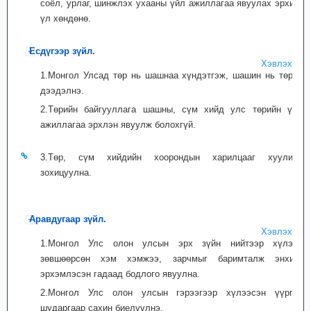
соёл, урлаг, шинжлэх ухааны үйл ажиллагаа явуулах эрхийг
үл хөндөнө.
Есдүгээр зүйл.
Хэвлэх
1.Монгол Улсад төр нь шашнаа хүндэтгэж, шашин нь төрөө
дээдэлнэ.
2.Төрийн байгууллага шашны, сүм хийд улс төрийн үйл
ажиллагаа эрхлэн явуулж болохгүй.
3.Төр, сүм хийдийн хоорондын харилцааг хуулиар
зохицуулна.
Аравдугаар зүйл.
Хэвлэх
1.Монгол Улс олон улсын эрх зүйн нийтээр хүлээн
зөвшөөрсөн хэм хэмжээ, зарчмыг баримталж энхийг
эрхэмлэсэн гадаад бодлого явуулна.
2.Монгол Улс олон улсын гэрээгээр хүлээсэн үүргээ
шударгаар сахин биелүүлнэ.