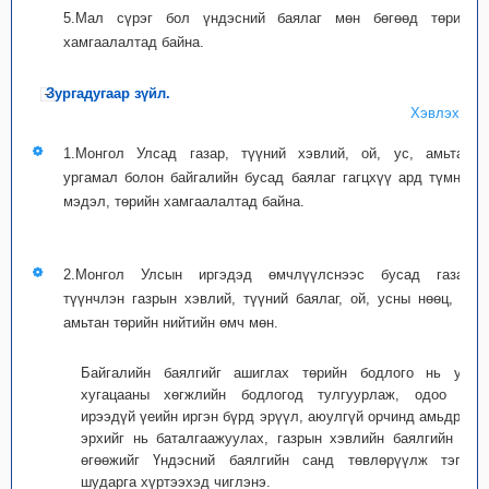
5.Мал сүрэг бол үндэсний баялаг мөн бөгөөд төрийн
хамгаалалтад байна.
Зургадугаар зүйл.
Хэвлэх
1.Монгол Улсад газар, түүний хэвлий, ой, ус, амьтан,
ургамал болон байгалийн бусад баялаг гагцхүү ард түмний
мэдэл, төрийн хамгаалалтад байна.
2.Монгол Улсын иргэдэд өмчлүүлснээс бусад газар,
түүнчлэн газрын хэвлий, түүний баялаг, ой, усны нөөц, ан
амьтан төрийн нийтийн өмч мөн.
Байгалийн баялгийг ашиглах төрийн бодлого нь урт
хугацааны хөгжлийн бодлогод тулгуурлаж, одоо ба
ирээдүй үеийн иргэн бүрд эрүүл, аюулгүй орчинд амьдрах
эрхийг нь баталгаажуулах, газрын хэвлийн баялгийн үр
өгөөжийг Үндэсний баялгийн санд төвлөрүүлж тэгш,
шударга хүртээхэд чиглэнэ.