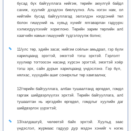
бусад бүх байгууллага нийгэм, төрийн аюулгүй байдлыг
сахиж, хуулийг дээдлэн биелүүлнэ. Аль нэгэн нам, олон
нийтийн бусад байгууллагад эвлэлдэн нэгдсэний төлөө
болон гишүүний нь хувьд хүнийг ялгаварлан гадуурхах,
хэлмэгдүүлэхийг хориглоно. Төрийн зарим төрлийн албан
хаагчийн намын гишүүнийг түдгэлзүүлж болно;
11/улс төр, эдийн засаг, нийгэм соёлын амьдрал, гэр бүлийн
харилцаанд эрэгтэй, эмэгтэй тэгш эрхтэй. Гэрлэлт нь
хуулиар тогтоосон насанд хүрсэн эрэгтэй, эмэгтэй хоёрын
тэгш эрх, сайн дурын харилцаанд үндэслэнэ. Гэр бүл, эх
нялхас, хүүхдийн ашиг сонирхлыг төр хамгаална;
12/төрийн байгууллага, албан тушаалтанд өргөдөл, гомдлоо
гаргаж шийдвэрлүүлэх эрхтэй. Төрийн байгууллага, албан
тушаалтан нь иргэдийн өргөдөл, гомдлыг хуулийн дагуу
шийдвэрлэх үүрэгтэй;
13/халдашгүй, чөлөөтэй байх эрхтэй. Хуульд заасан
үндэслэл, журмаас гадуур дур мэдэн хэнийг ч нэгжих,