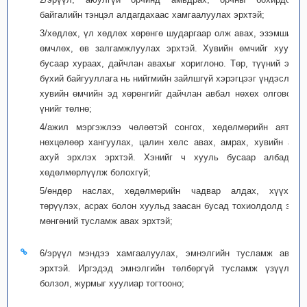
байгалийн тэнцэл алдагдахаас хамгаалуулах эрхтэй;
3/хөдлөх, үл хөдлөх хөрөнгө шударгаар олж авах, эзэмших,
өмчлөх, өв залгамжлуулах эрхтэй. Хувийн өмчийг хууль
бусаар хураах, дайчлан авахыг хориглоно. Төр, түүний эрх
бүхий байгууллага нь нийгмийн зайлшгүй хэрэгцээг үндэслэн
хувийн өмчийн эд хөрөнгийг дайчлан авбал нөхөх олговор,
үнийг төлнө;
4/ажил мэргэжлээ чөлөөтэй сонгох, хөдөлмөрийн аятай
нөхцөлөөр хангуулах, цалин хөлс авах, амрах, хувийн аж
ахуй эрхлэх эрхтэй. Хэнийг ч хууль бусаар албадан
хөдөлмөрлүүлж болохгүй;
5/өндөр наслах, хөдөлмөрийн чадвар алдах, хүүхэд
төрүүлэх, асрах болон хуульд заасан бусад тохиолдолд эд,
мөнгөний тусламж авах эрхтэй;
6/эрүүл мэндээ хамгаалуулах, эмнэлгийн тусламж авах
эрхтэй. Иргэдэд эмнэлгийн төлбөргүй тусламж үзүүлэх
болзол, журмыг хуулиар тогтооно;