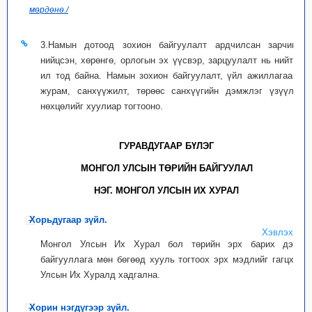
мөрдөнө./
3.Намын дотоод зохион байгуулалт ардчилсан зарчимд
нийцсэн, хөрөнгө, орлогын эх үүсвэр, зарцуулалт нь нийтэд
ил тод байна. Намын зохион байгуулалт, үйл ажиллагааны
журам, санхүүжилт, төрөөс санхүүгийн дэмжлэг үзүүлэх
нөхцөлийг хуулиар тогтооно.
ГУРАВДУГААР БҮЛЭГ
МОНГОЛ УЛСЫН ТӨРИЙН БАЙГУУЛАЛ
НЭГ. МОНГОЛ УЛСЫН ИХ ХУРАЛ
Хорьдугаар зүйл.
Хэвлэх
Монгол Улсын Их Хурал бол төрийн эрх барих дээд
байгууллага мөн бөгөөд хууль тогтоох эрх мэдлийг гагцхүү
Улсын Их Хуралд хадгална.
Хорин нэгдүгээр зүйл.