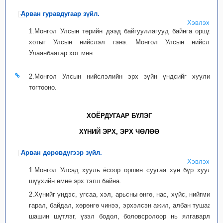
Арван гуравдугаар зүйл.
Хэвлэх
1.Монгол Улсын төрийн дээд байгууллагууд байнга оршдог
хотыг Улсын нийслэл гэнэ. Монгол Улсын нийслэл
Улаанбаатар хот мөн.
2.Монгол Улсын нийслэлийн эрх зүйн үндсийг хуулиар
тогтооно.
ХОЁРДУГААР БҮЛЭГ
ХҮНИЙ ЭРХ, ЭРХ ЧӨЛӨӨ
Арван дөрөвдүгээр зүйл.
Хэвлэх
1.Монгол Улсад хууль ёсоор оршин суугаа хүн бүр хууль,
шүүхийн өмнө эрх тэгш байна.
2.Хүнийг үндэс, угсаа, хэл, арьсны өнгө, нас, хүйс, нийгмийн
гарал, байдал, хөрөнгө чинээ, эрхэлсэн ажил, албан тушаал,
шашин шүтлэг, үзэл бодол, боловсролоор нь ялгаварлан