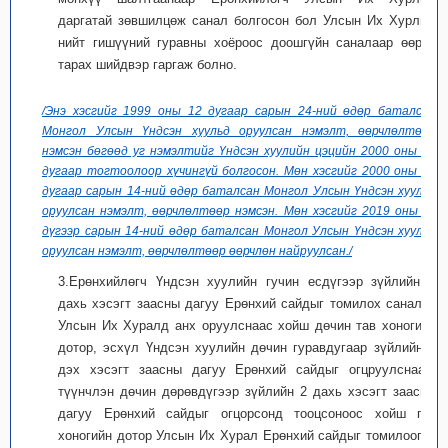
даргатай зөвшилцөж санал болгосон бол Улсын Их Хурлын
нийт гишүүний гуравны хоёроос доошгүйн саналаар өөрөө
тарах шийдвэр гаргаж болно.
/Энэ хэсгийг 1999 оны 12 дугаар сарын 24-ний өдөр баталсан
Монгол Улсын Үндсэн хуульд оруулсан нэмэлт, өөрчлөлтөөр
нэмсэн бөгөөд уг нэмэлтийг Үндсэн хуулийн цэцийн 2000 оны 02
дугаар тогтоолоор хүчингүй болгосон. Мөн хэсгийг 2000 оны 12
дугаар сарын 14-ний өдөр баталсан Монгол Улсын Үндсэн хуульд
оруулсан нэмэлт, өөрчлөлтөөр нэмсэн. Мөн хэсгийг 2019 оны 11
дүгээр сарын 14-ний өдөр баталсан Монгол Улсын Үндсэн хуульд
оруулсан нэмэлт, өөрчлөлтөөр өөрчлөн найруулсан./
3.Ерөнхийлөгч Үндсэн хуулийн гучин есдүгээр зүйлийн 2
дахь хэсэгт заасны дагуу Ерөнхий сайдыг томилох саналыг
Улсын Их Хуралд анх оруулснаас хойш дөчин тав хоногийн
дотор, эсхүл Үндсэн хуулийн дөчин гуравдугаар зүйлийн 1
дэх хэсэгт заасны дагуу Ерөнхий сайдыг огцруулснаас,
түүнчлэн дөчин дөрөвдүгээр зүйлийн 2 дахь хэсэгт заасны
дагуу Ерөнхий сайдыг огцорсонд тооцсоноос хойш гуч
хоногийн дотор Улсын Их Хурал Ерөнхий сайдыг томилоогүй