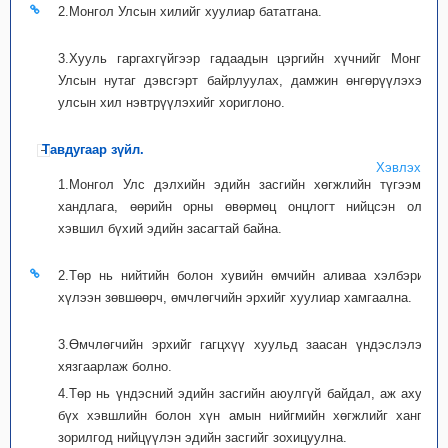
2.Монгол Улсын хилийг хуулиар бататгана.
3.Хууль гаргахгүйгээр гадаадын цэргийн хүчнийг Монгол
Улсын нутаг дэвсгэрт байрлуулах, дамжин өнгөрүүлэхээр
улсын хил нэвтрүүлэхийг хориглоно.
Тавдугаар зүйл.
Хэвлэх
1.Монгол Улс дэлхийн эдийн засгийн хөгжлийн түгээмэл
хандлага, өөрийн орны өвөрмөц онцлогт нийцсэн олон
хэвшил бүхий эдийн засагтай байна.
2.Төр нь нийтийн болон хувийн өмчийн аливаа хэлбэрийг
хүлээн зөвшөөрч, өмчлөгчийн эрхийг хуулиар хамгаална.
3.Өмчлөгчийн эрхийг гагцхүү хуульд заасан үндэслэлээр
хязгаарлаж болно.
4.Төр нь үндэсний эдийн засгийн аюулгүй байдал, аж ахуйн
бүх хэвшлийн болон хүн амын нийгмийн хөгжлийг хангах
зорилгод нийцүүлэн эдийн засгийг зохицуулна.