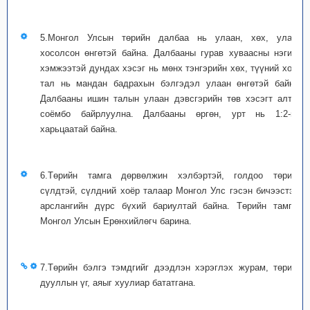
5.Монгол Улсын төрийн далбаа нь улаан, хөх, улаан
хосолсон өнгөтэй байна. Далбааны гурав хуваасны нэгийн
хэмжээтэй дундах хэсэг нь мөнх тэнгэрийн хөх, түүний хоёр
тал нь мандан бадрахын бэлгэдэл улаан өнгөтэй байна.
Далбааны ишин талын улаан дэвсгэрийн төв хэсэгт алтан
соёмбо байрлуулна. Далбааны өргөн, урт нь 1:2-ын
харьцаатай байна.
6.Төрийн тамга дөрвөлжин хэлбэртэй, голдоо төрийн
сүлдтэй, сүлдний хоёр талаар Монгол Улс гэсэн бичээстэй,
арслангийн дүрс бүхий бариултай байна. Төрийн тамгыг
Монгол Улсын Ерөнхийлөгч барина.
7.Төрийн бэлгэ тэмдгийг дээдлэн хэрэглэх журам, төрийн
дууллын үг, аяыг хуулиар бататгана.