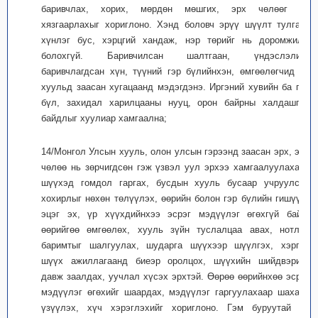
баривчлах, хорих, мөрдөн мөшгих, эрх чөлөөг нь
хязгаарлахыг хориглоно. Хэнд боловч эрүү шүүлт тулгаж,
хүнлэг бус, хэрцгий хандаж, нэр төрийг нь доромжилж
болохгүй. Баривчилсан шалтгаан, үндэслэлийг
баривчлагдсан хүн, түүний гэр бүлийнхэн, өмгөөлөгчид нь
хуульд заасан хугацаанд мэдэгдэнэ. Иргэний хувийн ба гэр
бүл, захидал харилцааны нууц, орон байрны халдашгүй
байдлыг хуулиар хамгаална;
14/Монгол Улсын хууль, олон улсын гэрээнд заасан эрх, эрх
чөлөө нь зөрчигдсөн гэж үзвэл уул эрхээ хамгаалуулахаар
шүүхэд гомдол гаргах, бусдын хууль бусаар учруулсан
хохирлыг нөхөн төлүүлэх, өөрийн болон гэр бүлийн гишүүд,
эцэг эх, үр хүүхдийнхээ эсрэг мэдүүлэг өгөхгүй байх,
өөрийгөө өмгөөлөх, хууль зүйн туслалцаа авах, нотлох
баримтыг шалгуулах, шударга шүүхээр шүүлгэх, хэргээ
шүүх ажиллагаанд биеэр оролцох, шүүхийн шийдвэрийг
давж заалдах, уучлал хүсэх эрхтэй. Өөрөө өөрийнхөө эсрэг
мэдүүлэг өгөхийг шаардах, мэдүүлэг гаргуулахаар шахалт
үзүүлэх, хүч хэрэглэхийг хориглоно. Гэм буруутай нь