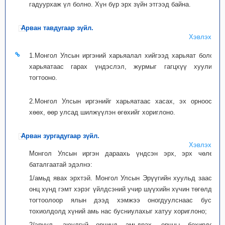
гадуурхаж үл болно. Хүн бүр эрх зүйн этгээд байна.
Арван тавдугаар зүйл.
Хэвлэх
1.Монгол Улсын иргэний харьяалал хийгээд харьяат болох,
харьяатаас гарах үндэслэл, журмыг гагцхүү хуулиар
тогтооно.
2.Монгол Улсын иргэнийг харьяатаас хасах, эх орноосоо
хөөх, өөр улсад шилжүүлэн өгөхийг хориглоно.
Арван зургадугаар зүйл.
Хэвлэх
Монгол Улсын иргэн дараахь үндсэн эрх, эрх чөлөөг
баталгаатай эдэлнэ:
1/амьд явах эрхтэй. Монгол Улсын Эрүүгийн хуульд заасан
онц хүнд гэмт хэрэг үйлдсэний учир шүүхийн хүчин төгөлдөр
тогтоолоор ялын дээд хэмжээ оногдуулснаас бусад
тохиолдолд хүний амь нас бусниулахыг хатуу хориглоно;
2/эрүүл, аюулгүй орчинд амьдрах, орчны бохирдол,