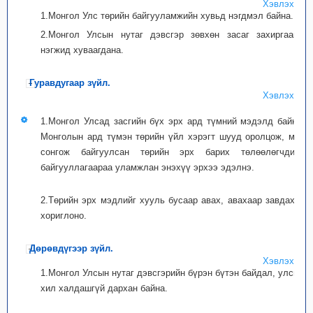
Хэвлэх
1.Монгол Улс төрийн байгууламжийн хувьд нэгдмэл байна.
2.Монгол Улсын нутаг дэвсгэр зөвхөн засаг захиргааны
нэгжид хуваагдана.
Гуравдугаар зүйл.
Хэвлэх
1.Монгол Улсад засгийн бүх эрх ард түмний мэдэлд байна.
Монголын ард түмэн төрийн үйл хэрэгт шууд оролцож, мөн
сонгож байгуулсан төрийн эрх барих төлөөлөгчдийн
байгууллагаараа уламжлан энэхүү эрхээ эдэлнэ.
2.Төрийн эрх мэдлийг хууль бусаар авах, авахаар завдахыг
хориглоно.
Дөрөвдүгээр зүйл.
Хэвлэх
1.Монгол Улсын нутаг дэвсгэрийн бүрэн бүтэн байдал, улсын
хил халдашгүй дархан байна.