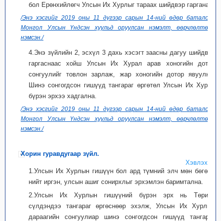
бол Ерөнхийлөгч Улсын Их Хурлыг тараах шийдвэр гаргана.
/Энэ хэсгийг 2019 оны 11 дүгээр сарын 14-ний өдөр баталсан
Монгол Улсын Үндсэн хуульд оруулсан нэмэлт, өөрчлөлтөөр
нэмсэн./
4.Энэ зүйлийн 2, эсхүл 3 дахь хэсэгт заасны дагуу шийдвэр
гаргаснаас хойш Улсын Их Хурал арав хоногийн дотор
сонгуулийг товлон зарлаж, жар хоногийн дотор явуулна.
Шинэ сонгогдсон гишүүд тангараг өргөтөл Улсын Их Хурал
бүрэн эрхээ хадгална.
/Энэ хэсгийг 2019 оны 11 дүгээр сарын 14-ний өдөр баталсан
Монгол Улсын Үндсэн хуульд оруулсан нэмэлт, өөрчлөлтөөр
нэмсэн./
Хорин гуравдугаар зүйл.
Хэвлэх
1.Улсын Их Хурлын гишүүн бол ард түмний элч мөн бөгөөд
нийт иргэн, улсын ашиг сонирхлыг эрхэмлэн баримтална.
2.Улсын Их Хурлын гишүүний бүрэн эрх нь Төрийн
сүлдэндээ тангараг өргөснөөр эхэлж, Улсын Их Хурлын
дараагийн сонгуулиар шинэ сонгогдсон гишүүд тангараг