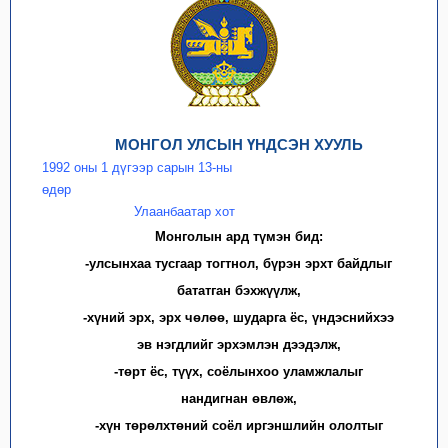
МОНГОЛ УЛСЫН ҮНДСЭН ХУУЛЬ
1992 оны 1 дүгээр сарын 13-ны
өдөр
Улаанбаатар хот
Монголын ард түмэн бид:
-улсынхаа тусгаар тогтнол, бүрэн эрхт байдлыг
бататган бэхжүүлж,
-хүний эрх, эрх чөлөө, шударга ёс, үндэснийхээ
эв нэгдлийг эрхэмлэн дээдэлж,
-төрт ёс, түүх, соёлынхоо уламжлалыг
нандигнан өвлөж,
-хүн төрөлхтөний соёл иргэншлийн ололтыг