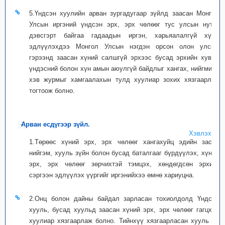
5.Үндсэн хуулийн арван зургадугаар зүйлд заасан Монгол
Улсын иргэний үндсэн эрх, эрх чөлөөг тус улсын нутаг
дэвсгэрт байгаа гадаадын иргэн, харьяалалгүй хүнд
эдлүүлэхдээ Монгол Улсын нэгдэн орсон олон улсын
гэрээнд заасан хүний салшгүй эрхээс бусад эрхийн хувьд
үндэсний болон хүн амын аюулгүй байдлыг хангах, нийгмийн
хэв журмыг хамгаалахын тулд хуулиар зохих хязгаарлал
тогтоож болно.
Арван есдүгээр зүйл.
Хэвлэх
1.Төрөөс хүний эрх, эрх чөлөөг хангахуйц эдийн засаг,
нийгэм, хууль зүйн болон бусад баталгааг бүрдүүлэх, хүний
эрх, эрх чөлөөг зөрчихтэй тэмцэх, хөндөгдсөн эрхийг
сэргээн эдлүүлэх үүргийг иргэнийхээ өмнө хариуцна.
2.Онц болон дайны байдал зарласан тохиолдолд Үндсэн
хууль, бусад хуульд заасан хүний эрх, эрх чөлөөг гагцхүү
хуулиар хязгаарлаж болно. Тийнхүү хязгаарласан хууль нь