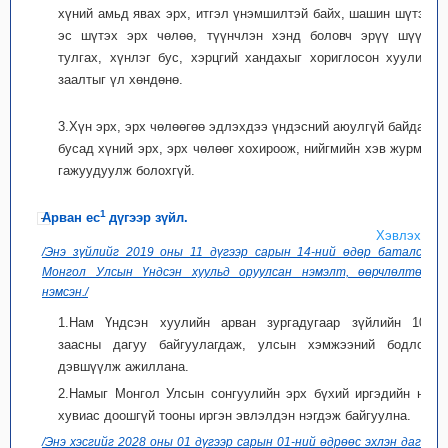
хүний амьд явах эрх, итгэл үнэмшилтэй байх, шашин шүтэх,
эс шүтэх эрх чөлөө, түүнчлэн хэнд боловч эрүү шүүлт
тулгах, хүнлэг бус, хэрцгий хандахыг хориглосон хуулийн
заалтыг үл хөндөнө.
3.Хүн эрх, эрх чөлөөгөө эдлэхдээ үндэсний аюулгүй байдал,
бусад хүний эрх, эрх чөлөөг хохироож, нийгмийн хэв журмыг
гажуудуулж болохгүй.
1
Арван ес
дүгээр зүйл.
Хэвлэх
/Энэ зүйлийг 2019 оны 11 дүгээр сарын 14-ний өдөр баталсан
Монгол Улсын Үндсэн хуульд оруулсан нэмэлт, өөрчлөлтөөр
нэмсэн./
1.Нам Үндсэн хуулийн арван зургадугаар зүйлийн 10-т
заасны дагуу байгуулагдаж, улсын хэмжээний бодлого
дэвшүүлж ажиллана.
2.Намыг Монгол Улсын сонгуулийн эрх бүхий иргэдийн нэг
хувиас доошгүй тооны иргэн эвлэлдэн нэгдэж байгуулна.
/Энэ хэсгийг 2028 оны 01 дүгээр сарын 01-ний өдрөөс эхлэн дагаж