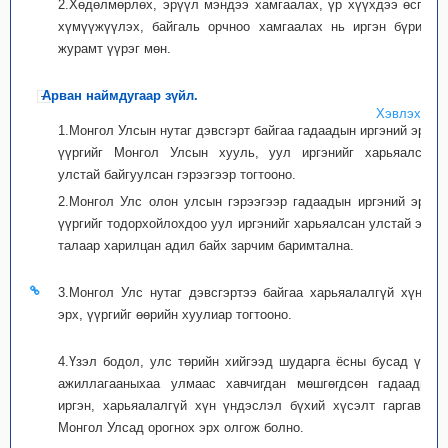
2.Хөдөлмөрлөх, эрүүл мэндээ хамгаалах, үр хүүхдээ өсгөн
хүмүүжүүлэх, байгаль орчноо хамгаалах нь иргэн бүрийн
журамт үүрэг мөн.
Арван наймдугаар зүйл.
Хэвлэх
1.Монгол Улсын нутаг дэвсгэрт байгаа гадаадын иргэний эрх,
үүргийг Монгол Улсын хууль, уул иргэнийг харьяалсан
улстай байгуулсан гэрээгээр тогтооно.
2.Монгол Улс олон улсын гэрээгээр гадаадын иргэний эрх,
үүргийг тодорхойлохдоо уул иргэнийг харьяалсан улстай энэ
талаар харилцан адил байх зарчим баримтална.
3.Монгол Улс нутаг дэвсгэртээ байгаа харьяалалгүй хүний
эрх, үүргийг өөрийн хуулиар тогтооно.
4.Үзэл бодол, улс төрийн хийгээд шударга ёсны бусад үйл
ажиллагааныхаа улмаас хавчигдан мөшгөгдсөн гадаадын
иргэн, харьяалалгүй хүн үндэслэл бүхий хүсэлт гаргавал
Монгол Улсад орогнох эрх олгож болно.