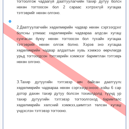
тогтоолгож чадаагүй даатгуулагчийн тахир дутуу болсныг
нөхөн тогтоосон бол 2 сараас хэтрэхгүй хугацааны
тэтгэврийг нөхөн олгоно.
2.Даатгуулагчийн хөдөлмөрийн чадвар нөхөн сэргээгдэхгүй
болсны улмаас хөдөлмөрийн чадвараа алдсан хугацааг
сунгасан буюу нөхөн тогтоосон бол тухайн хугацааны
тэтгэврийг нөхөн олгож болно. Хэрэв энэ хугацаанд
хөдөлмөрийн чадвар алдалтын хувь хэмжээ өөрчлөгдвөл
урьд тогтоогдсон тэтгэврийн хэмжээг баримтлан тэтгэврийг
нөхөн олгоно.
З.Тахир дутуугийн тэтгэвэр авч байсан даатгуулагч
хөдөлмөрийн чадвараа нөхөн сэргээгдсэнээс хойш 6 сарын
дотор дахин тахир дутуу болсон тохиолдолд түүнд урьд
тахир дутуугийн тэтгэвэр тогтоолгоход баримталсан
хөдөлмөрийн хөлсний хэмжээ,шимтгэл төлсөн хугацааг
үндэслэн тэтгэвэр тогтооно.