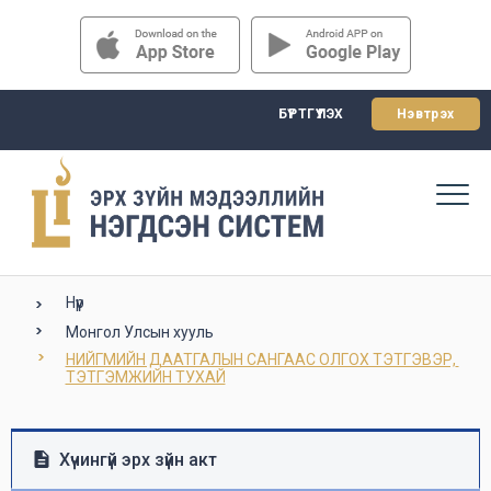
БҮРТГҮҮЛЭХ
Нэвтрэх
Нүүр
Монгол Улсын хууль
НИЙГМИЙН ДААТГАЛЫН САНГААС ОЛГОХ ТЭТГЭВЭР, 
ТЭТГЭМЖИЙН ТУХАЙ
Хүчингүй эрх зүйн акт