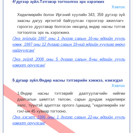
1
4
дүгээр зүйл.Тэтгэвэр тогтоолгох эрх хэрэгжих
Хэвлэх
Хөдөлмөрийн болон Иргэний хуулийн 343, 359 дүгээр зүйлд
заасны дагуу иргэнтэй байгуулсан гэрээгээр ажиллагч уг
гэрээгээ дуусгавар болгосон нөхцөлд өндөр насны тэтгэвэр
тогтоолгох эрх нь хэрэгжинэ.
/Энэ зүйлийг 1997 оны 1 дүгээр сарын 16-ны өдрийн хуулиар
нэмж, 1997 оны 12 дугаар сарын 19-ний өдрийн хуулиар өөрчлөн
найруулсан/
/Энэ зүйлд 2008 оны 5 дугаар сарын 8-ны өдрийн хуулиар
нэмэлт оруулсан/
5 дугаар зүйл.Өндөр насны тэтгэврийн хэмжээ, нэмэгдэл
Хэвлэх
1.Өндөр насны тэтгэврийг даатгуулагчийн нийгмийн
даатгалын шимтгэл төлсөн, сарын дундаж хөдөлмөрийн
хөлс, түүнтэй адилтгах орлого /цаашид "хөдөлмөрийн хөлс"
гэх/-ын 45 хувиар тогтооно.
/Энэ хэсэгт 1996 оны 1 дүгээр сарын 22-ны өдрийн хуулиар
нэмэлт оруулсан/