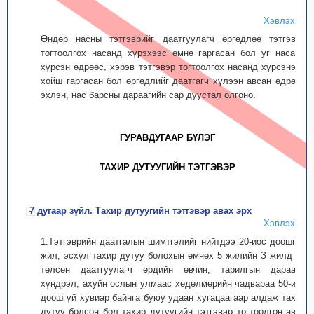
Хэвлэх
Өндөр насны тэтгэврийг даатгуулагч өргөдлөө тэтгэвэр
тогтоолгох насанд хүрэхээс өмнө гаргасан бол уг насанд
хүрсэн өдрөөс, хэрэв тэтгэвэр тогтоолгох насанд хүрсэнээс
хойш гаргасан бол өргөдлийг даатгагч хүлээн авсан өдрөөс
эхлэн, нас барсны дараагийн сар дуустал олгоно.
ГУРАВДУГААР БҮЛЭГ
ТАХИР ДУТУУГИЙН ТЭТГЭВЭР
7 дугаар зүйл. Тахир дутуугийн тэтгэвэр авах эрх
Хэвлэх
1.Тэтгэврийн даатгалын шимтгэлийг нийтдээ 20-иос доошгүй
жил, эсхүл тахир дутуу болохын өмнөх 5 жилийн З жилд нь
төлсөн даатгуулагч ердийн өвчин, тарилгын дараахь
хүндрэл, ахуйн ослын улмаас хөдөлмөрийн чадвараа 50-иас
доошгүй хувиар байнга буюу удаан хугацаагаар алдаж тахир
дутуу болсон бол тахир дутуугийн тэтгэвэр тогтоолгон авах