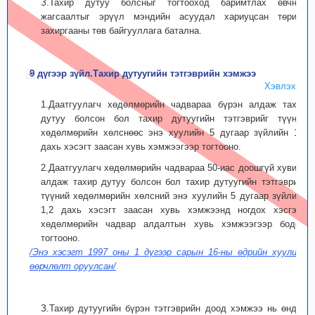
З.Тахир дутуу болсныг тогтооход баримтлах өвчний
жагсаалтыг эрүүл мэндийн асуудал хариуцсан төрийн
захиргааны төв байгууллага батална.
9 дүгээр зүйл.Тахир дутуугийн тэтгэврийн хэмжээ
Хэвлэх
1.Даатгуулагч хөдөлмөрийн чадвараа бүрэн алдаж тахир
дутуу болсон бол тахир дутуугийн тэтгэврийг түүний
хөдөлмөрийн хөлснөөс энэ хуулийн 5 дугаар зүйлийн 1,2
дахь хэсэгт заасан хувь хэмжээгээр тогтооно.
2.Даатгуулагч хөдөлмөрийн чадвараа 50-иас доошгүй хувиар
алдаж тахир дутуу болсон бол тахир дутуугийн тэтгэврийг
түүний хөдөлмөрийн хөлсний энэ хуулийн 5 дугаар зүйлийн
1,2 дахь хэсэгт заасан хувь хэмжээнд ногдох хэсгээс
хөдөлмөрийн чадвар алдалтын хувь хэмжээгээр бодож
тогтооно.
/Энэ хэсэгт 1997 оны 1 дүгээр сарын 16-ны өдрийн хуулиар
өөрчлөлт оруулсан/
З.Тахир дутуугийн бүрэн тэтгэврийн доод хэмжээ нь өндөр