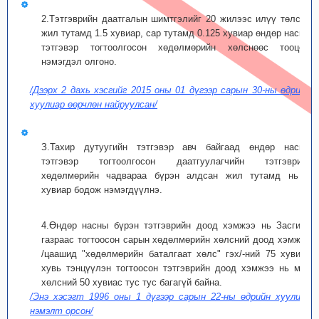
2.Тэтгэврийн даатгалын шимтгэлийг 20 жилээс илүү төлсөн
жил тутамд 1.5 хувиар, сар тутамд 0.125 хувиар өндөр насны
тэтгэвэр тогтоолгосон хөдөлмөрийн хөлснөөс тооцож
нэмэгдэл олгоно.
/Дээрх 2 дахь хэсгийг 2015 оны 01 дүгээр сарын 30-ны өдрийн
хуулиар өөрчлөн найруулсан/
З.Тахир дутуугийн тэтгэвэр авч байгаад өндөр насны
тэтгэвэр тогтоолгосон даатгуулагчийн тэтгэврийг
хөдөлмөрийн чадвараа бүрэн алдсан жил тутамд нь 1
хувиар бодож нэмэгдүүлнэ.
4.Өндөр насны бүрэн тэтгэврийн доод хэмжээ нь Засгийн
газраас тогтоосон сарын хөдөлмөрийн хөлсний доод хэмжээ
/цаашид "хөдөлмөрийн баталгаат хөлс" гэх/-ний 75 хувиас
хувь тэнцүүлэн тогтоосон тэтгэврийн доод хэмжээ нь мөн
хөлсний 50 хувиас тус тус багагүй байна.
/Энэ хэсэгт 1996 оны 1 дүгээр сарын 22-ны өдрийн хуулиар
нэмэлт орсон/