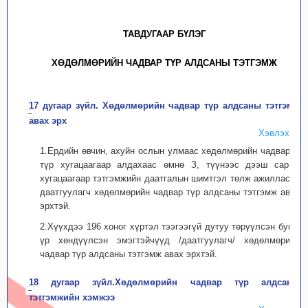
ТАВДУГААР БҮЛЭГ
ХӨДӨЛМӨРИЙН ЧАДВАР ТҮР АЛДСАНЫ ТЭТГЭМЖ
17 дугаар зүйл. Хөдөлмөрийн чадвар түр алдсаны тэтгэмж
авах эрх
Хэвлэх
1.Ердийн өвчин, ахуйн ослын улмаас хөдөлмөрийн чадвараа
түр хугацаагаар алдахаас өмнө З, түүнээс дээш сарын
хугацаагаар тэтгэмжийн даатгалын шимтгэл төлж ажилласан
даатгуулагч хөдөлмөрийн чадвар түр алдсаны тэтгэмж авах
эрхтэй.
2.Хүүхдээ 196 хоног хүртэл тээгээгүй дутуу төрүүлсэн буюу
үр хөндүүлсэн эмэгтэйчүүд /даатгуулагч/ хөдөлмөрийн
чадвар түр алдсаны тэтгэмж авах эрхтэй.
18 дугаар зүйл.Хөдөлмөрийн чадвар түр алдсаны
тэтгэмжийн хэмжээ