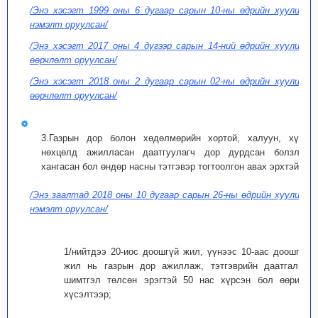
/Энэ хэсэгт 1999 оны 6 дугаар сарын 10-ны өдрийн хуулиар
нэмэлт оруулсан/
/Энэ хэсэгт 2017 оны 4 дүгээр сарын 14-ний өдрийн хуулиар
өөрчлөлт оруулсан/
/Энэ хэсэгт 2018 оны 2 дугаар сарын 02-ны өдрийн хуулиар
өөрчлөлт оруулсан/
3.Газрын дор болон хөдөлмөрийн хортой, халуун, хүнд
нөхцөлд ажилласан даатгуулагч дор дурдсан болзлыг
хангасан бол өндөр насны тэтгэвэр тогтоолгон авах эрхтэй:
/Энэ заалтад 2018 оны 10 дугаар сарын 26-ны өдрийн хуулиар
нэмэлт оруулсан/
1/нийтдээ 20-иос доошгүй жил, үүнээс 10-аас доошгүй
жил нь газрын дор ажиллаж, тэтгэврийн даатгалын
шимтгэл төлсөн эрэгтэй 50 нас хүрсэн бол өөрийн
хүсэлтээр;