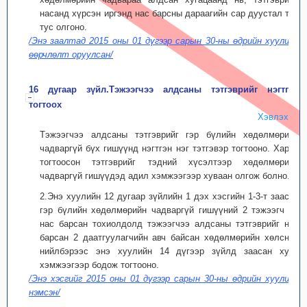
насанд хүрсэн иргэнд нас барсны дараагийн сар дуустал тус
тус олгоно.
/Энэ заалтад 2015 оны 01 дүгээр сарын 30-ны өдрийн хуулиар
өөрчлөлт оруулсан/
16 дугаар зүйл.Тэжээгчээ алдсаны тэтгэврийг нэгтгэн
тогтоох
Хэвлэх
Тэжээгчээ алдсаны тэтгэврийг гэр бүлийн хөдөлмөрийн
чадваргүй бүх гишүүнд нэгтгэн нэг тэтгэвэр тогтооно. Харин
тогтоосон тэтгэврийг тэдний хүсэлтээр хөдөлмөрийн
чадваргүй гишүүдэд адил хэмжээгээр хуваан олгож болно.
2.Энэ хуулийн 12 дугаар зүйлийн 1 дэх хэсгийн 1-3-т заасан
гэр бүлийн хөдөлмөрийн чадваргүй гишүүний 2 тэжээгч нь
нас барсан тохиолдолд тэжээгчээ алдсаны тэтгэврийг нас
барсан 2 даатгуулагчийн авч байсан хөдөлмөрийн хөлсний
нийлбэрээс энэ хуулийн 14 дүгээр зүйлд заасан хувь
хэмжээгээр бодож тогтооно.
/Энэ хэсгийг 2015 оны 01 дүгээр сарын 30-ны өдрийн хуулиар
нэмсэн/