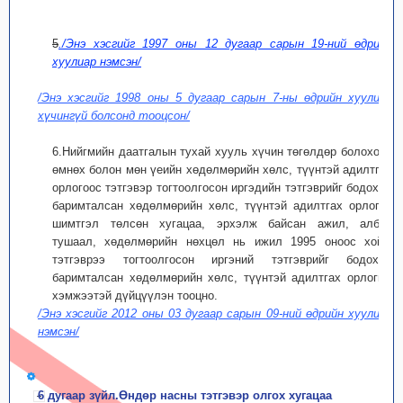
5
./Энэ хэсгийг 1997 оны 12 дугаар сарын 19-ний өдрийн
хуулиар нэмсэн/
/Энэ хэсгийг 1998 оны 5 дугаар сарын 7-ны өдрийн хуулиар
хүчингүй болсонд тооцсон/
6.Нийгмийн даатгалын тухай хууль хүчин төгөлдөр болохоос
өмнөх болон мөн үеийн хөдөлмөрийн хөлс, түүнтэй адилтгах
орлогоос тэтгэвэр тогтоолгосон иргэдийн тэтгэврийг бодоход
баримталсан хөдөлмөрийн хөлс, түүнтэй адилтгах орлогыг
шимтгэл төлсөн хугацаа, эрхэлж байсан ажил, албан
тушаал, хөдөлмөрийн нөхцөл нь ижил 1995 оноос хойш
тэтгэврээ тогтоолгосон иргэний тэтгэврийг бодоход
баримталсан хөдөлмөрийн хөлс, түүнтэй адилтгах орлогын
хэмжээтэй дүйцүүлэн тооцно.
/Энэ хэсгийг 2012 оны 03 дугаар сарын 09-ний өдрийн хуулиар
нэмсэн/
6 дугаар зүйл.Өндөр насны тэтгэвэр олгох хугацаа