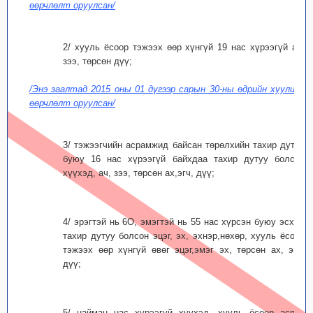
өөрчлөлт оруулсан/
2/ хууль ёсоор тэжээх өөр хүнгүй 19 нас хүрээгүй ач,
зээ, төрсөн дүү;
/Энэ заалтад 2015 оны 01 дүгээр сарын 30-ны өдрийн хуулиар
өөрчлөлт оруулсан/
3/ тэжээгчийн асрамжид байсан төрөлхийн тахир дутуу
буюу 16 нас хүрээгүй байхдаа тахир дутуу болсон
хүүхэд, ач, зээ, төрсөн ах,эгч, дүү;
4/ эрэгтэй нь 6О, эмэгтэй нь 55 нас хүрсэн буюу эсхүл
тахир дутуу болсон эцэг, эх, эхнэр,нөхөр, хууль ёсоор
тэжээх өөр хүнгүй өвөг эцэг,эмэг эх, төрсөн ах, эгч,
дүү;
5/ найман нас хүрээгүй хүүхэд, хууль ёсоор асрах