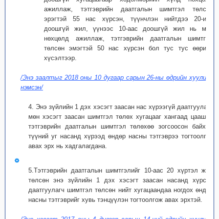
ажиллаж, тэтгэврийн даатгалын шимтгэл төлсөн
эрэгтэй 55 нас хүрсэн, түүнчлэн нийтдээ 20-иос
доошгүй жил, үүнээс 10-аас доошгүй жил нь мөн
нөхцөлд ажиллаж, тэтгэврийн даатгалын шимтгэл
төлсөн эмэгтэй 50 нас хүрсэн бол тус тус өөрийн
хүсэлтээр.
/Энэ заалтыг 2018 оны 10 дугаар сарын 26-ны өдрийн хуулиар
нэмсэн/
4. Энэ зүйлийн 1 дэх хэсэгт заасан нас хүрээгүй даатгуулагч
мөн хэсэгт заасан шимтгэл төлөх хугацааг хангаад цаашид
тэтгэврийн даатгалын шимтгэл төлөхөө зогсоосон байхад
түүний уг насанд хүрээд өндөр насны тэтгэврээ тогтоолгон
авах эрх нь хадгалагдана.
5.Тэтгэврийн даатгалын шимтгэлийг 10-аас 20 хүртэл жил
төлсөн энэ зүйлийн 1 дэх хэсэгт заасан насанд хүрсэн
даатгуулагч шимтгэл төлсөн нийт хугацаандаа ногдох өндөр
насны тэтгэврийг хувь тэнцүүлэн тогтоолгож авах эрхтэй.