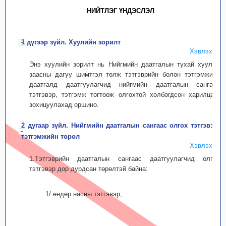
НИЙТЛЭГ ҮНДЭСЛЭЛ
1 дүгээр зүйл. Хуулийн зорилт
Хэвлэх
Энэ хуулийн зорилт нь Нийгмийн даатгалын тухай хуульд
заасны дагуу шимтгэл төлж тэтгэврийн болон тэтгэмжийн
даатгалд даатгуулагчид нийгмийн даатгалын сангаас
тэтгэвэр, тэтгэмж тогтоож олгохтой холбогдсон харилцааг
зохицуулахад оршино.
2 дугаар зүйл. Нийгмийн даатгалын сангаас олгох тэтгэвэр,
тэтгэмжийн төрөл
Хэвлэх
1.Тэтгэврийн даатгалын сангаас даатгуулагчид олгох
тэтгэвэр дор дурдсан төрөлтэй байна:
1/ өндөр насны тэтгэвэр;