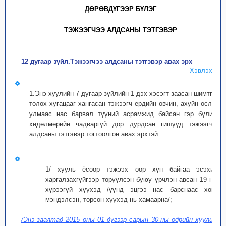
ДӨРӨВДҮГЭЭР БҮЛЭГ
ТЭЖЭЭГЧЭЭ АЛДСАНЫ ТЭТГЭВЭР
12 дугаар зүйл.Тэжээгчээ алдсаны тэтгэвэр авах эрх
Хэвлэх
1.Энэ хуулийн 7 дугаар зүйлийн 1 дэх хэсэгт заасан шимтгэл
төлөх хугацааг хангасан тэжээгч ердийн өвчин, ахуйн ослын
улмаас нас барвал түүний асрамжид байсан гэр бүлийн
хөдөлмөрийн чадваргүй дор дурдсан гишүүд тэжээгчээ
алдсаны тэтгэвэр тогтоолгон авах эрхтэй:
1/ хууль ёсоор тэжээх өөр хүн байгаа эсэхийг
харгалзахгүйгээр төрүүлсэн буюу үрчлэн авсан 19 нас
хүрээгүй хүүхэд /үүнд эцгээ нас барснаас хойш
мэндэлсэн, төрсөн хүүхэд нь хамаарна/;
/Энэ заалтад 2015 оны 01 дүгээр сарын 30-ны өдрийн хуулиар