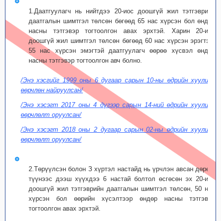
1.Даатгуулагч нь нийтдээ 20-иос доошгүй жил тэтгэврийн
даатгалын шимтгэл төлсөн бөгөөд 65 нас хүрсэн бол өндөр
насны тэтгэвэр тогтоолгон авах эрхтэй. Харин 20-иос
доошгүй жил шимтгэл төлсөн бөгөөд 60 нас хүрсэн эрэгтэй,
55 нас хүрсэн эмэгтэй даатгуулагч өөрөө хүсвэл өндөр
насны тэтгэвэр тогтоолгон авч болно.
/Энэ хэсгийг 1999 оны 6 дугаар сарын 10-ны өдрийн хуулиар
өөрчлөн найруулсан/
/Энэ хэсэгт 2017 оны 4 дүгээр сарын 14-ний өдрийн хуулиар
өөрчлөлт оруулсан/
/Энэ хэсэгт 2018 оны 2 дугаар сарын 02-ны өдрийн хуулиар
өөрчлөлт оруулсан/
2.Төрүүлсэн болон З хүртэл настайд нь үрчлэн авсан дөрөв,
түүнээс дээш хүүхдээ 6 настай болтол өсгөсөн эх 20-иос
доошгүй жил тэтгэврийн даатгалын шимтгэл төлсөн, 50 нас
хүрсэн бол өөрийн хүсэлтээр өндөр насны тэтгэвэр
тогтоолгон авах эрхтэй.