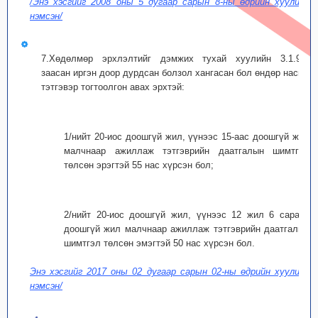
/Энэ хэсгийг 2008 оны 5 дугаар сарын 8-ны өдрийн хуулиар
нэмсэн/
7.Хөдөлмөр эрхлэлтийг дэмжих тухай хуулийн 3.1.9-д
заасан иргэн доор дурдсан болзол хангасан бол өндөр насны
тэтгэвэр тогтоолгон авах эрхтэй:
1/нийт 20-иос доошгүй жил, үүнээс 15-аас доошгүй жил
малчнаар ажиллаж тэтгэврийн даатгалын шимтгэл
төлсөн эрэгтэй 55 нас хүрсэн бол;
2/нийт 20-иос доошгүй жил, үүнээс 12 жил 6 сараас
доошгүй жил малчнаар ажиллаж тэтгэврийн даатгалын
шимтгэл төлсөн эмэгтэй 50 нас хүрсэн бол.
Энэ хэсгийг 2017 оны 02 дугаар сарын 02-ны өдрийн хуулиар
нэмсэн/