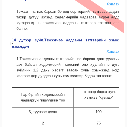
Хэвлэх
Тэжээгч нь нас барсан бөгөөд өөр төрлийн тэтгэвэр авдаггүй
тахир дутуу иргэнд хөдөлмөрийн чадвараа бүрэн алдсан
хугацаанд нь тэжээгчээ алдсаны тэтгэвэр тогтоон олгож
болно.
14 дүгээр зүйл.Тэжээгчээ алдсаны тэтгэврийн хэмжээ,
нэмэгдэл
Хэвлэх
1.Тэжээгчээ алдсаны тэтгэврийг нас барсан даатгуулагчийн
авч байсан хөдөлмөрийн хөлсний энэ хуулийн 5 дугаар
зүйлийн 1,2 дахь хэсэгт заасан хувь хэмжээнд ногдох
хэсгээс дор дурдсан хувь хэмжээгээр бодож тогтооно:
тэтгэвэр бодох хувь
Гэр бүлийн хөдөлмөрийн
хэмжээ /хувиар/
чадваргүй гишүүдийн тоо
З, түүнээс дээш
100
2
75