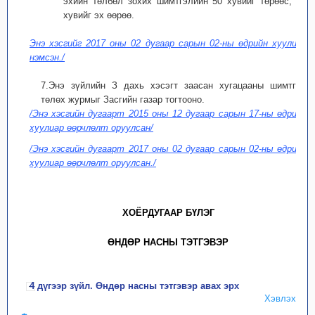
эхийн төлбөл зохих шимтгэлийн 50 хувийг төрөөс, 50
хувийг эх өөрөө.
Энэ хэсгийг 2017 оны 02 дугаар сарын 02-ны өдрийн хуулиар
нэмсэн./
7.Энэ зүйлийн З дахь хэсэгт заасан хугацааны шимтгэл
төлөх журмыг Засгийн газар тогтооно.
/Энэ хэсгийн дугаарт 2015 оны 12 дугаар сарын 17-ны өдрийн
хуулиар өөрчлөлт оруулсан/
/Энэ хэсгийн дугаарт 2017 оны 02 дугаар сарын 02-ны өдрийн
хуулиар өөрчлөлт оруулсан./
ХОЁРДУГААР БҮЛЭГ
ӨНДӨР НАСНЫ ТЭТГЭВЭР
4 дүгээр зүйл. Өндөр насны тэтгэвэр авах эрх
Хэвлэх