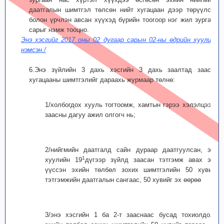
даатгалын шимтгэл төлсөн нийт хугацаан дээр төрүүлсэн
болон үрчлэн авсан хүүхэд бүрийн тоогоор нэг жил зургаан
сарыг нэмж тооцно.
Энэ хэсгийг 2017 оны 02 дугаар сарын 02-ны өдрийн хуулиар
нэмсэн./
6.Энэ зүйлийн 3 дахь хэсгийн 3 дахь заалтад заасан
хугацааны шимтгэлийг дараахь журмаар төлнө:
1/холбогдох хууль тогтоомж, хамтын гэрээ хэлэлцээрт
заасны дагуу ажил олгогч нь;
2/нийгмийн даатгалд сайн дураар даатгуулсан, энэ
1
хуулийн 19
дүгээр зүйлд заасан тэтгэмж авах эрх
үүссэн эхийн төлбөл зохих шимтгэлийн 50 хувийг
тэтгэмжийн даатгалын сангаас, 50 хувийг эх өөрөө
3/энэ хэсгийн 1 ба 2-т зааснаас бусад тохиолдолд