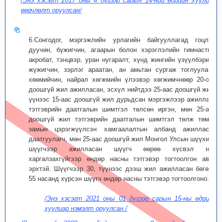
/Энэ хэсэгт 2017 оны 4 дүгээр сарын 14-ний өдрийн хуулиар
өөрчлөлт оруулсан/
6.Сонгодог, мэргэжлийн урлагийн байгууллагад гоцлол
дуучин, бүжигчин, агаарын болон хэрэглэлийн гимнастик,
акробат, тэнцвэр, уран нугаралт, хүнд жингийн үзүүлбэрийн
жүжигчин, зэрлэг араатан, ан амьтан сургаж тоглуулагч,
хөөмийчин, найрал хөгжмийн үлээвэр хөгжимчнөөр 20-оос
доошгүй жил ажилласан, эсхүл нийтдээ 25-аас доошгүй жил,
үүнээс 15-аас доошгүй жил дурьдсан мэргэжлээр ажиллаж,
тэтгэврийн даатгалын шимтгэл төлсөн иргэн, мөн 25-аас
доошгүй жил тэтгэврийн даатгалын шимтгэл төлж төмөр
замын цэрэгжүүлсэн хамгаалалтын албанд ажилласан
даатгуулагч, мөн 25-аас доошгүй жил Монгол Улсын шүүхийн
шүүгчээр ажилласан шүүгч өөрөө хүсвэл нас
харгалзахгүйгээр өндөр насны тэтгэвэр тогтоолгон авах
эрхтэй. Шүүгчээр 30, түүнээс дээш жил ажилласан бөгөөд
55 насанд хүрсэн шүүгч өндөр насны тэтгэвэр тогтоолгоно.
/Энэ хэсэгт 2021 оны 01 дүгээр сарын 15-ны өдрийн
хуулиар нэмэлт оруулсан./