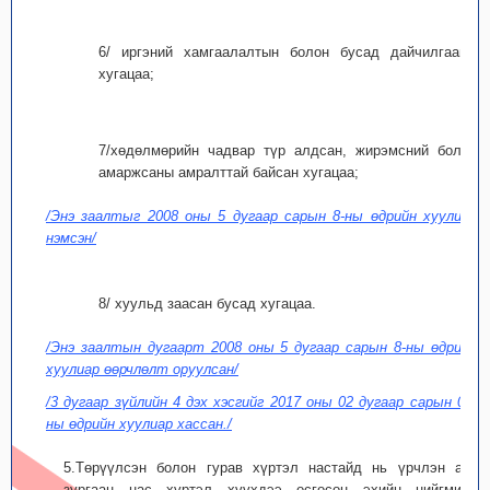
6/ иргэний хамгаалалтын болон бусад дайчилгааны
хугацаа;
7/хөдөлмөрийн чадвар түр алдсан, жирэмсний болон
амаржсаны амралттай байсан хугацаа;
/Энэ заалтыг 2008 оны 5 дугаар сарын 8-ны өдрийн хуулиар
нэмсэн/
8/ хуульд заасан бусад хугацаа.
/Энэ заалтын дугаарт 2008 оны 5 дугаар сарын 8-ны өдрийн
хуулиар өөрчлөлт оруулсан/
/3 дугаар зүйлийн 4 дэх хэсгийг 2017 оны 02 дугаар сарын 02-
ны өдрийн хуулиар хассан./
5.Төрүүлсэн болон гурав хүртэл настайд нь үрчлэн авч
зургаан нас хүртэл хүүхдээ өсгөсөн эхийн нийгмийн