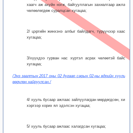
хаагч аж ахуйн нэгж, байгууллагын захиалгаар ажлаас
чөлөөлөгдөж суралцсан хугацаа;
2/ цэргийн жинхэнэ албыг байлдагч, түрүүчээр хаасан
хугацаа;
3/хүүхдээ гурван нас хүртэл асрах чөлөөтэй байсан
хугацаа;
/Энэ заалтын 2017 оны 02 дугаар сарын 02-ны өдрийн хуулиар
өөрчлөн найруулсан./
4/ хууль бусаар ажлаас зайлуулагдан мөрдөгдсөн, хилс
хэргээр хорих ял эдэлсэн хугацаа;
5/ хууль бусаар ажлаас халагдсан хугацаа;