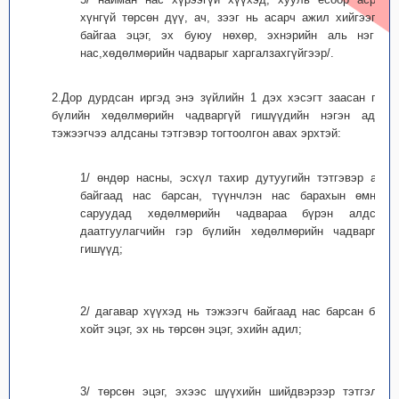
хүнгүй төрсөн дүү, ач, зээг нь асарч ажил хийгээгүй
байгаа эцэг, эх буюу нөхөр, эхнэрийн аль нэг /
нас,хөдөлмөрийн чадварыг харгалзахгүйгээр/.
2.Дор дурдсан иргэд энэ зүйлийн 1 дэх хэсэгт заасан гэр
бүлийн хөдөлмөрийн чадваргүй гишүүдийн нэгэн адил
тэжээгчээ алдсаны тэтгэвэр тогтоолгон авах эрхтэй:
1/ өндөр насны, эсхүл тахир дутуугийн тэтгэвэр авч
байгаад нас барсан, түүнчлэн нас барахын өмнөх
саруудад хөдөлмөрийн чадвараа бүрэн алдсан
даатгуулагчийн гэр бүлийн хөдөлмөрийн чадваргүй
гишүүд;
2/ дагавар хүүхэд нь тэжээгч байгаад нас барсан бол
хойт эцэг, эх нь төрсөн эцэг, эхийн адил;
3/ төрсөн эцэг, эхээс шүүхийн шийдвэрээр тэтгэлэг