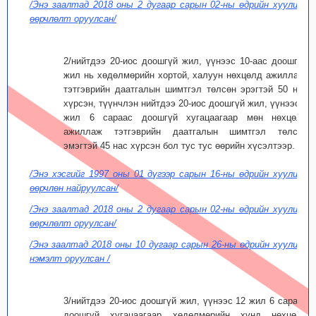
/Энэ заалтад 2018 оны 2 дугаар сарын 02-ны өдрийн хуулиар
өөрчлөлт оруулсан/
2/нийтдээ 20-иос доошгүй жил, үүнээс 10-аас доошгүй
жил нь хөдөлмөрийн хортой, халуун нөхцөлд ажиллаж,
тэтгэврийн даатгалын шимтгэл төлсөн эрэгтэй 50 нас
хүрсэн, түүнчлэн нийтдээ 20-иос доошгүй жил, үүнээс 7
жил 6 сараас доошгүй хугацаагаар мөн нөхцөлд
ажиллаж тэтгэврийн даатгалын шимтгэл төлсөн
эмэгтэй 45 нас хүрсэн бол тус тус өөрийн хүсэлтээр.
/Энэ хэсгийг 1997 оны 01 дүгээр сарын 16-ны өдрийн хуулиар
өөрчлөн найруулсан/
/Энэ заалтад 2018 оны 2 дугаар сарын 02-ны өдрийн хуулиар
өөрчлөлт оруулсан/
/Энэ заалтад 2018 оны 10 дугаар сарын 26-ны өдрийн хуулиар
нэмэлт оруулсан /
3/нийтдээ 20-иос доошгүй жил, үүнээс 12 жил 6 сараас
доошгүй хугацаагаар хөдөлмөрийн хүнд нөхцөлд