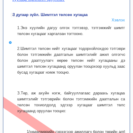
З дугаар зүйл. Шимтгэл төлсөн хугацаа
Хэвлэх
1.Энэ хуулийн дагуу олгох тэтгэвэр, тэтгэмжийг шимтгэл
төлсөн хугацааг харгалзан тогтооно.
2.Шимтгэл төлсөн нийт хугацааг тодорхойлохдоо тэтгэврийн
болон тэтгэмжийн даатгалын шимтгэлийг ажил олгогчоос
болон даатгуулагч өөрөө төлсөн нийт хугацааны дээр
шимтгэл төлсөн хугацаанд оруулан тооцохоор хуульд заасан
бусад хугацааг нэмж тооцно.
З.Төр, аж ахуйн нэгж, байгууллагаас дараахь хугацааны
шимтгэлийг тэтгэврийн болон тэтгэмжийн даатгалын санд
төлсөн тохиолдолд эдгээр хугацааг шимтгэл төлсөн
хугацаанд оруулан тооцно:
1/хөдөлмөрийн гэрээгээр ажиллагч болон төрийн албан