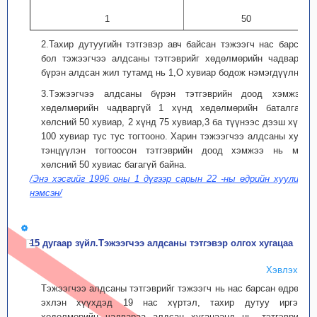
1
50
2.Тахир дутуугийн тэтгэвэр авч байсан тэжээгч нас барсан
бол тэжээгчээ алдсаны тэтгэврийг хөдөлмөрийн чадвараа
бүрэн алдсан жил тутамд нь 1,О хувиар бодож нэмэгдүүлнэ.
3.Тэжээгчээ алдсаны бүрэн тэтгэврийн доод хэмжээг
хөдөлмөрийн чадваргүй 1 хүнд хөдөлмөрийн баталгаат
хөлсний 50 хувиар, 2 хүнд 75 хувиар,3 ба түүнээс дээш хүнд
100 хувиар тус тус тогтооно. Харин тэжээгчээ алдсаны хувь
тэнцүүлэн тогтоосон тэтгэврийн доод хэмжээ нь мөн
хөлсний 50 хувиас багагүй байна.
/Энэ хэсгийг 1996 оны 1 дүгээр сарын 22 -ны өдрийн хуулиар
нэмсэн/
15 дугаар зүйл.Тэжээгчээ алдсаны тэтгэвэр олгох хугацаа
Хэвлэх
Тэжээгчээ алдсаны тэтгэврийг тэжээгч нь нас барсан өдрөөс
эхлэн хүүхдэд 19 нас хүртэл, тахир дутуу иргэнд
хөдөлмөрийн чадвараа алдсан хугацаанд нь, тэтгэврийн