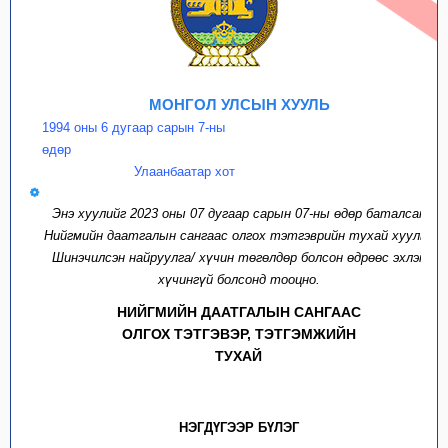
МОНГОЛ УЛСЫН ХУУЛЬ
1994 оны 6 дугаар сарын 7-ны
өдөр
Улаанбаатар хот
Энэ хуулийг 2023 оны 07 дугаар сарын 07-ны өдөр баталсан
Нийгмийн даатгалын сангаас олгох тэтгэврийн тухай хууль /
Шинэчилсэн найруулга/ хүчин төгөлдөр болсон өдрөөс эхлэн
хүчингүй болсонд тооцно.
НИЙГМИЙН ДААТГАЛЫН САНГААС
ОЛГОХ ТЭТГЭВЭР, ТЭТГЭМЖИЙН
ТУХАЙ
НЭГДҮГЭЭР БҮЛЭГ