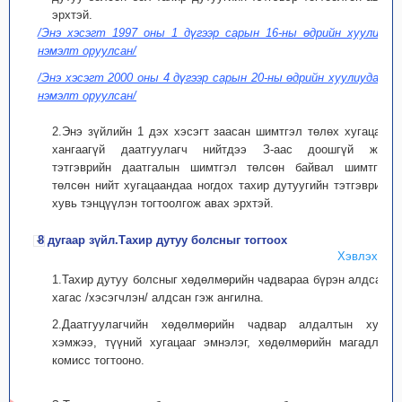
эрхтэй.
/Энэ хэсэгт 1997 оны 1 дүгээр сарын 16-ны өдрийн хуулиар
нэмэлт оруулсан/
/Энэ хэсэгт 2000 оны 4 дүгээр сарын 20-ны өдрийн хуулиудаар
нэмэлт оруулсан/
2.Энэ зүйлийн 1 дэх хэсэгт заасан шимтгэл төлөх хугацааг
хангаагүй даатгуулагч нийтдээ З-аас доошгүй жил
тэтгэврийн даатгалын шимтгэл төлсөн байвал шимтгэл
төлсөн нийт хугацаандаа ногдох тахир дутуугийн тэтгэврийг
хувь тэнцүүлэн тогтоолгож авах эрхтэй.
8 дугаар зүйл.Тахир дутуу болсныг тогтоох
Хэвлэх
1.Тахир дутуу болсныг хөдөлмөрийн чадвараа бүрэн алдсан,
хагас /хэсэгчлэн/ алдсан гэж ангилна.
2.Даатгуулагчийн хөдөлмөрийн чадвар алдалтын хувь
хэмжээ, түүний хугацааг эмнэлэг, хөдөлмөрийн магадлах
комисс тогтооно.