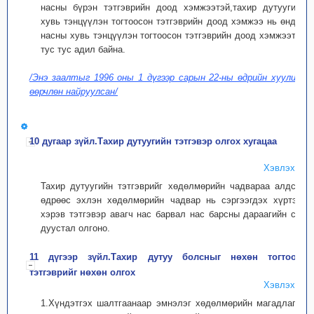
насны бүрэн тэтгэврийн доод хэмжээтэй,тахир дутуугийн
хувь тэнцүүлэн тогтоосон тэтгэврийн доод хэмжээ нь өндөр
насны хувь тэнцүүлэн тогтоосон тэтгэврийн доод хэмжээтэй
тус тус адил байна.
/Энэ заалтыг 1996 оны 1 дүгээр сарын 22-ны өдрийн хуулиар
өөрчлөн найруулсан/
10 дугаар зүйл.Тахир дутуугийн тэтгэвэр олгох хугацаа
Хэвлэх
Тахир дутуугийн тэтгэврийг хөдөлмөрийн чадвараа алдсан
өдрөөс эхлэн хөдөлмөрийн чадвар нь сэргээгдэх хүртэл,
хэрэв тэтгэвэр авагч нас барвал нас барсны дараагийн сар
дуустал олгоно.
11 дүгээр зүйл.Тахир дутуу болсныг нөхөн тогтоож,
тэтгэврийг нөхөн олгох
Хэвлэх
1.Хүндэтгэх шалтгаанаар эмнэлэг хөдөлмөрийн магадлагаа