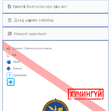
Хүчингүй болгосон эрх зүйн акт
Дээд шүүхийн тайлбар
Нэмэлт өөрчлөлт
Сонсох / Сонгосон утга сонсох
Pdf
Word
Хэвлэх
Хуваалцах