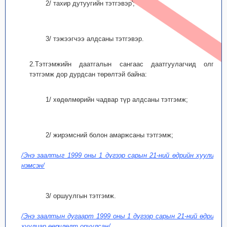
2/ тахир дутуугийн тэтгэвэр';
3/ тэжээгчээ алдсаны тэтгэвэр.
2.Тэтгэмжийн даатгалын сангаас даатгуулагчид олгох
тэтгэмж дор дурдсан төрөлтэй байна:
1/ хөдөлмөрийн чадвар түр алдсаны тэтгэмж;
2/ жирэмсний болон амаржсаны тэтгэмж;
/Энэ заалтыг 1999 оны 1 дүгээр сарын 21-ний өдрийн хуулиар
нэмсэн/
3/ оршуулгын тэтгэмж.
/Энэ заалтын дугаарт 1999 оны 1 дүгээр сарын 21-ний өдрийн
хуулиар өөрчлөлт оруулсан/