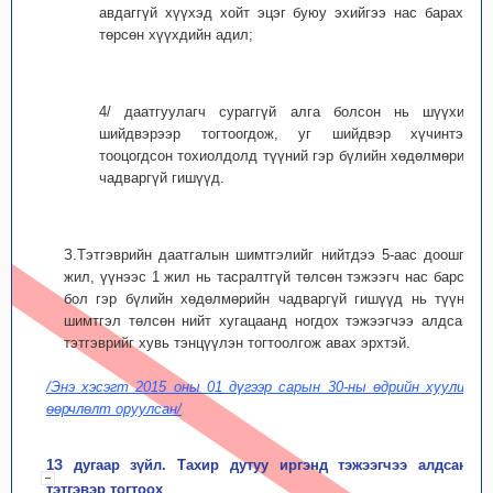
авдаггүй хүүхэд хойт эцэг буюу эхийгээ нас барахад
төрсөн хүүхдийн адил;
4/ даатгуулагч сураггүй алга болсон нь шүүхийн
шийдвэрээр тогтоогдож, уг шийдвэр хүчинтэйд
тооцогдсон тохиолдолд түүний гэр бүлийн хөдөлмөрийн
чадваргүй гишүүд.
З.Тэтгэврийн даатгалын шимтгэлийг нийтдээ 5-аас доошгүй
жил, үүнээс 1 жил нь тасралтгүй төлсөн тэжээгч нас барсан
бол гэр бүлийн хөдөлмөрийн чадваргүй гишүүд нь түүний
шимтгэл төлсөн нийт хугацаанд ногдох тэжээгчээ алдсаны
тэтгэврийг хувь тэнцүүлэн тогтоолгож авах эрхтэй.
/Энэ хэсэгт 2015 оны 01 дүгээр сарын 30-ны өдрийн хуулиар
өөрчлөлт оруулсан/
1З дугаар зүйл. Тахир дутуу иргэнд тэжээгчээ алдсаны
тэтгэвэр тогтоох