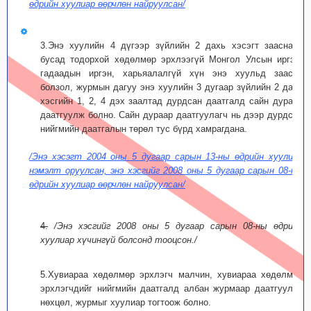
өдрийн хуулиар өөрчлөн найруулсан/
3.Энэ хуулийн 4 дүгээр зүйлийн 2 дахь хэсэгт зааснаас
бусад тодорхой хөдөлмөр эрхлээгүй Монгол Улсын иргэн,
гадаадын иргэн, харьяалалгүй хүн энэ хуульд заасан
болзол, журмын дагуу энэ хуулийн 3 дугаар зүйлийн 2 дахь
хэсгийн 1, 2, 4 дэх заалтад дурдсан даатгалд сайн дураар
даатгуулж болно. Сайн дураар даатгуулагч нь дээр дурдсан
нийгмийн даатгалын төрөл тус бүрд хамрагдана.
/Энэ хэсэгт 2004 оны 5 дугаар сарын 13-ны өдрийн хуулиар
нэмэлт оруулсан, энэ хэсгийг 2008 оны 5 дугаар сарын 08-ны
өдрийн хуулиар өөрчлөн найруулсан/
4.
/Энэ хэсгийг 2008 оны 5 дугаар сарын 08-ны өдрийн
хуулиар хүчингүй болсонд тооцсон./
5.Хувиараа хөдөлмөр эрхлэгч малчин, хувиараа хөдөлмөр
эрхлэгчдийг нийгмийн даатгалд албан журмаар даатгуулах
нөхцөл, журмыг хуулиар тогтоож болно.