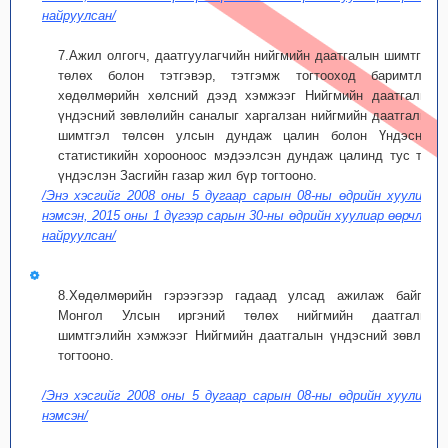
найруулсан/
7.Ажил олгогч, даатгуулагчийн нийгмийн даатгалын шимтгэл
төлөх болон тэтгэвэр, тэтгэмж тогтооход баримтлах
хөдөлмөрийн хөлсний дээд хэмжээг Нийгмийн даатгалын
үндэсний зөвлөлийн саналыг харгалзан нийгмийн даатгалын
шимтгэл төлсөн улсын дундаж цалин болон Үндэсний
статистикийн хорооноос мэдээлсэн дундаж цалинд тус тус
үндэслэн Засгийн газар жил бүр тогтооно.
/Энэ хэсгийг 2008 оны 5 дугаар сарын 08-ны өдрийн хуулиар
нэмсэн, 2015 оны 1 дүгээр сарын 30-ны өдрийн хуулиар өөрчлөн
найруулсан/
8.Хөдөлмөрийн гэрээгээр гадаад улсад ажилаж байгаа
Монгол Улсын иргэний төлөх нийгмийн даатгалын
шимтгэлийн хэмжээг Нийгмийн даатгалын үндэсний зөвлөл
тогтооно.
/Энэ хэсгийг 2008 оны 5 дугаар сарын 08-ны өдрийн хуулиар
нэмсэн/