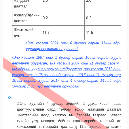
мэндийн
2.0
2.0
даатгал
Ажилгүйдлийн
0.2
0.2
даатгал
Шимтгэлийн
11.7
11.5
дүн
/Энэ хэсэгт 2021 оны 6 дугаар сарын 11-ны өдрийн
хуулиар өөрчлөлт оруулсан./
/Энэ хэсэгт 1997 оны 1 дүгээр сарын 16-ны өдрийн хуулиар
өөрчлөлт оруулсан, энэ хэсгийг 2007 оны 11 дүгээр сарын 30-
ны өдрийн хуулиар өөрчлөн найруулсан, энэ хэсэгт 2012 оны 10
дугаар сарын 25-ны өдрийн хууль, 2016 оны 11 дүгээр сарын
10-ны өдрийн хууль, 2017 оны 4 дүгээр сарын 14-ний өдрийн
хуулиар тус тус өөрчлөлт оруулсан/
2.Энэ хуулийн 4 дүгээр зүйлийн З дахь хэсэгт заасан
даатгуулагчийн сард төлбөл зохих нийгмийн даатгалын
шимтгэлийн доод хэмжээ нь Засгийн газраас баталсан
тухайн үед мөрдөж байгаа хөдөлмөрийн хөлсний доод
хэмжээний тэтгэврийн даатгалд 11.5 хувиас, тэтгэмжийн