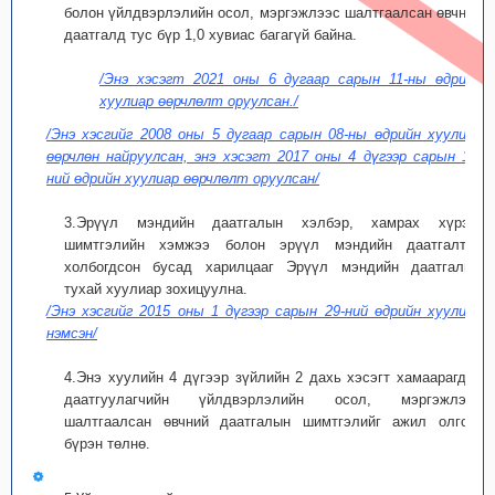
болон үйлдвэрлэлийн осол, мэргэжлээс шалтгаалсан өвчний
даатгалд тус бүр 1,0 хувиас багагүй байна.
/Энэ хэсэгт 2021 оны 6 дугаар сарын 11-ны өдрийн
хуулиар өөрчлөлт оруулсан./
/Энэ хэсгийг 2008 оны 5 дугаар сарын 08-ны өдрийн хуулиар
өөрчлөн найруулсан, энэ хэсэгт 2017 оны 4 дүгээр сарын 14-
ний өдрийн хуулиар өөрчлөлт оруулсан/
3.Эрүүл мэндийн даатгалын хэлбэр, хамрах хүрээ,
шимтгэлийн хэмжээ болон эрүүл мэндийн даатгалтай
холбогдсон бусад харилцааг Эрүүл мэндийн даатгалын
тухай хуулиар зохицуулна.
/Энэ хэсгийг 2015 оны 1 дүгээр сарын 29-ний өдрийн хуулиар
нэмсэн/
4.Энэ хуулийн 4 дүгээр зүйлийн 2 дахь хэсэгт хамаарагдах
даатгуулагчийн үйлдвэрлэлийн осол, мэргэжлээс
шалтгаалсан өвчний даатгалын шимтгэлийг ажил олгогч
бүрэн төлнө.