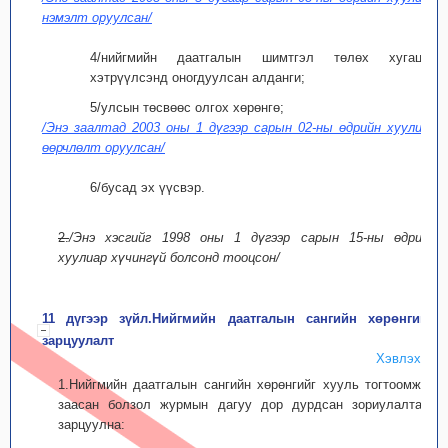
нэмэлт оруулсан/
4/нийгмийн даатгалын шимтгэл төлөх хугацаа
хэтрүүлсэнд оногдуулсан алданги;
5/улсын төсвөөс олгох хөрөнгө;
/Энэ заалтад 2003 оны 1 дүгээр сарын 02-ны өдрийн хуулиар
өөрчлөлт оруулсан/
6/бусад эх үүсвэр.
2.
/Энэ хэсгийг 1998 оны 1 дүгээр сарын 15-ны өдрийн
хуулиар хүчингүй болсонд тооцсон/
11 дүгээр зүйл.Нийгмийн даатгалын сангийн хөрөнгийн
зарцуулалт
Хэвлэх
1.Нийгмийн даатгалын сангийн хөрөнгийг хууль тогтоомжид
заасан болзол журмын дагуу дор дурдсан зориулалтаар
зарцуулна: