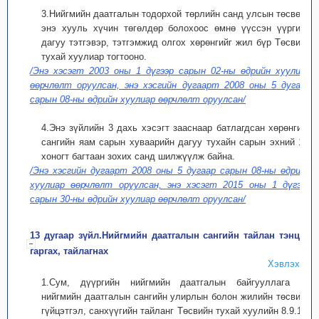
3.Нийгмийн даатгалын тодорхой төрлийн санд улсын төсвөөс
энэ хууль хүчин төгөлдөр болохоос өмнө үүссэн үүргийн
дагуу тэтгэвэр, тэтгэмжид олгох хөрөнгийг жил бүр Төсвийн
тухай хуулиар тогтооно.
/Энэ хэсэгт 2003 оны 1 дүгээр сарын 02-ны өдрийн хуулиар
өөрчлөлт оруулсан, энэ хэсгийн дугаарт 2008 оны 5 дугаар
сарын 08-ны өдрийн хуулиар өөрчлөлт оруулсан/
4.Энэ зүйлийн 3 дахь хэсэгт зааснаар батлагдсан хөрөнгийг
сангийн яам сарын хуваарийн дагуу тухайн сарын эхний 1О
хоногт багтаан зохих санд шилжүүлж байна.
/Энэ хэсгийн дугаарт 2008 оны 5 дугаар сарын 08-ны өдрийн
хуулиар өөрчлөлт оруулсан, энэ хэсэгт 2015 оны 1 дүгээр
сарын 30-ны өдрийн хуулиар өөрчлөлт оруулсан/
13 дугаар зүйл.Нийгмийн даатгалын сангийн тайлан тэнцэл
гаргах, тайлагнах
Хэвлэх
1.Сум, дүүргийн нийгмийн даатгалын байгууллага нь
нийгмийн даатгалын сангийн улирлын болон жилийн төсвийн
гүйцэтгэл, санхүүгийн тайланг Төсвийн тухай хуулийн 8.9.1-д