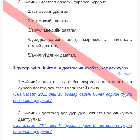
2.Нийгмийн даатгал дараахь төрлөөс бүрдэнэ:
1/тэтгэврийн даатгал;
2/тэтгэмжийн даатгал;
3/эрүүл мэндийн даатгал;
4/үйлдвэрлэлийн осол, мэргэжлээс шалтгаалсан
өвчний даатгал;
5/ажилгүйдлийн даатгал.
4 дүгээр зүйл.Нийгмийн даатгалын хэлбэр, хамрах хүрээ
Хэвлэх
1.Нийгмийн даатгал нь албан журмаар даатгуулах, сайн
дураар даатгуулах гэсэн хэлбэртэй байна.
/Энэ хэсэгт 2011 оны 10 дугаар сарын 06-ны өдрийн хуулиар
өөрчлөлт оруулсан/
2.Нийгмийн даатгалд дор дурьдсан ажилтан албан журмаар
даатгуулна:
/Энэ хэсэгт 2011 оны 10 дугаар сарын 06-ны өдрийн хуулиар
өөрчлөлт оруулсан/