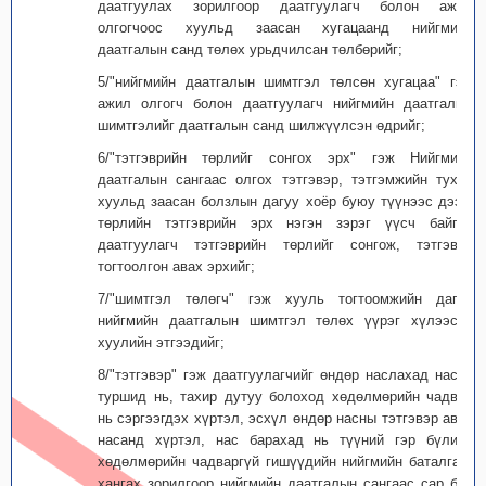
даатгуулах зорилгоор даатгуулагч болон ажил
олгогчоос хуульд заасан хугацаанд нийгмийн
даатгалын санд төлөх урьдчилсан төлбөрийг;
5/"нийгмийн даатгалын шимтгэл төлсөн хугацаа" гэж
ажил олгогч болон даатгуулагч нийгмийн даатгалын
шимтгэлийг даатгалын санд шилжүүлсэн өдрийг;
6/"тэтгэврийн төрлийг сонгох эрх" гэж Нийгмийн
даатгалын сангаас олгох тэтгэвэр, тэтгэмжийн тухай
хуульд заасан болзлын дагуу хоёр буюу түүнээс дээш
төрлийн тэтгэврийн эрх нэгэн зэрэг үүсч байгаа
даатгуулагч тэтгэврийн төрлийг сонгож, тэтгэвэр
тогтоолгон авах эрхийг;
7/"шимтгэл төлөгч" гэж хууль тогтоомжийн дагуу
нийгмийн даатгалын шимтгэл төлөх үүрэг хүлээсэн
хуулийн этгээдийг;
8/"тэтгэвэр" гэж даатгуулагчийг өндөр наслахад насан
туршид нь, тахир дутуу болоход хөдөлмөрийн чадвар
нь сэргээгдэх хүртэл, эсхүл өндөр насны тэтгэвэр авах
насанд хүртэл, нас барахад нь түүний гэр бүлийн
хөдөлмөрийн чадваргүй гишүүдийн нийгмийн баталгааг
хангах зорилгоор нийгмийн даатгалын сангаас сар бүр