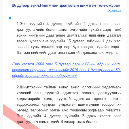
16 дугаар зүйл.Нийгмийн даатгалын шимтгэл төлөх журам
Хэвлэх
1.Энэ хуулийн 4 дүгээр зүйлийн 2 дахь хэсэгт заасан
даатгуулагчийн болон ажил олгогчийн тухайн сард төлбөл
зохих нийгмийн даатгалын шимтгэлийг нийгмийн даатгалын
төрөл бүрээр энэ хуулийн 15 дугаар зүйлийн 1 дэх хэсэгт
заасан хувь хэмжээгээр сар бүр тооцож, тухайн сард нь
багтаан нийгмийн даатгалын сангийн дансанд шилжүүлнэ.
/Энэ хэсэгт 2008 оны 5 дугаар сарын 08-ны өдрийн хуулиар
өөрчлөлт оруулсан, энэ хэсгийг 2015 оны 1 дүгээр сарын 30-ны
өдрийн хуулиар өөрчлөн найруулсан/
2.Шимтгэлийн тайлан буюу ажил олгогчийн хөдөлмөрийн
хөлсний сан, түүнтэй адилтгах орлого, даатгуулагчийн
хөдөлмөрийн хөлс, түүнтэй адилтгах орлого, шимтгэл
тодорхойлох хуудсыг үндэслэн шимтгэлийн тооцоог хийх
бөгөөд төлбөрийг бэлэн бус тооцооны журмаар гүйцэтгэнэ.
Энэ хуулийн 4 дүгээр зүйлийн З дахь хэсэгт заасан
даатгуулагч шимтгэлийг бэлнээр төлж болно.