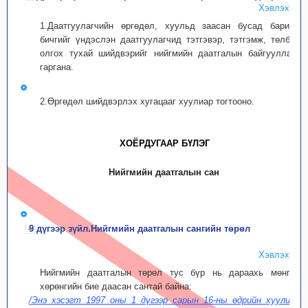
Хэвлэх
1.Даатгуулагчийн өргөдөл, хуульд заасан бусад баримт
бичгийг үндэслэн даатгуулагчид тэтгэвэр, тэтгэмж, төлбөр
олгох тухай шийдвэрийг нийгмийн даатгалын байгууллага
гаргана.
2.Өргөдөл шийдвэрлэх хугацааг хуулиар тогтооно.
ХОЁРДУГААР БҮЛЭГ
Нийгмийн даатгалын сан
9 дүгээр зүйл.Нийгмийн даатгалын сангийн төрөл
Хэвлэх
Нийгмийн даатгалын төрөл тус бүр нь дараахь мөнгөн
хөрөнгийн бие даасан сантай байна:
/Энэ хэсэгт 1997 оны 1 дүгээр сарын 16-ны өдрийн хуулиар