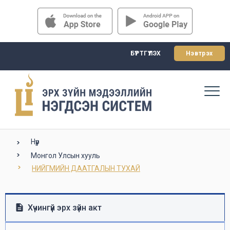
БҮРТГҮҮЛЭХ
Нэвтрэх
Нүүр
Монгол Улсын хууль
НИЙГМИЙН ДААТГАЛЫН ТУХАЙ
Хүчингүй эрх зүйн акт