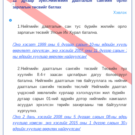
12 дугаар зүйл.Нийгмийн даатгалын сангийн орлого,
зарлагын төсвийг батлах
Хэвлэх
1.Нийгмийн даатгалын сан тус бүрийн жилийн орлого,
зарлагын төсвийг Улсын Их Хурал батална.
/Энэ хэсэгт 1999 оны 6 дугаар сарын 10-ны өдрийн хуулиар
өөрчлөлт оруулсан, энэ хэсгийг 2007 оны 11 дүгээр сарын 30-
ны өдрийн хуулиар өөрчлөн найруулсан/
2.Нийгмийн даатгалын сангийн төсвийг Төсвийн тухай
хуулийн 8.4-т заасан цаглабрын дагуу боловсруулж,
батална. Нийгмийн даатгалын төв байгууллага нь нийгмийн
даатгалын сангийн төсвийн төслийг Нийгмийн даатгалын
үндэсний зөвлөлийн хурлаар хэлэлцүүлэн жил бүрийн 08
дугаар сарын 01-ний өдрийн дотор нийгмийн хамгааллын
асуудал эрхэлсэн төрийн захиргааны төв байгууллагад
хүргүүлнэ.
/Энэ 2 дахь хэсгийг 2008 оны 5 дугаар сарын 08-ны өдрийн
хуулиар нэмсэн, энэ хэсгийг 2015 оны 1 дүгээр сарын 30-ны
өдрийн хуулиар өөрчлөн найруулсан/