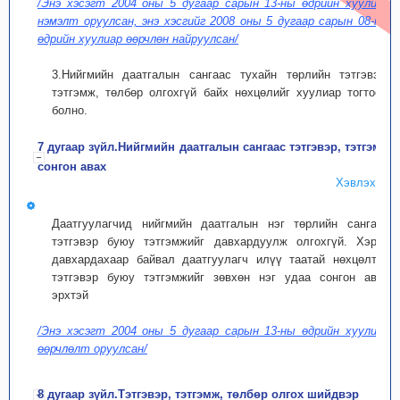
/Энэ хэсэгт 2004 оны 5 дугаар сарын 13-ны өдрийн хуулиар
нэмэлт оруулсан, энэ хэсгийг 2008 оны 5 дугаар сарын 08-ны
өдрийн хуулиар өөрчлөн найруулсан/
3.Нийгмийн даатгалын сангаас тухайн төрлийн тэтгэвэр,
тэтгэмж, төлбөр олгохгүй байх нөхцөлийг хуулиар тогтоож
болно.
7 дугаар зүйл.Нийгмийн даатгалын сангаас тэтгэвэр, тэтгэмж
сонгон авах
Хэвлэх
Даатгуулагчид нийгмийн даатгалын нэг төрлийн сангаас
тэтгэвэр буюу тэтгэмжийг давхардуулж олгохгүй. Хэрэв
давхардахаар байвал даатгуулагч илүү таатай нөхцөлтэй
тэтгэвэр буюу тэтгэмжийг зөвхөн нэг удаа сонгон авах
эрхтэй
/Энэ хэсэгт 2004 оны 5 дугаар сарын 13-ны өдрийн хуулиар
өөрчлөлт оруулсан/
8 дугаар зүйл.Тэтгэвэр, тэтгэмж, төлбөр олгох шийдвэр