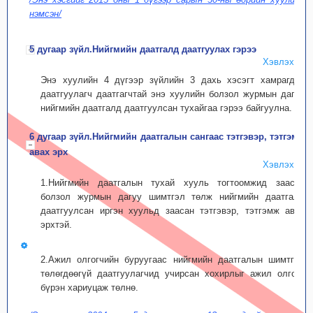
нэмсэн/
5 дугаар зүйл.Нийгмийн даатгалд даатгуулах гэрээ
Хэвлэх
Энэ хуулийн 4 дүгээр зүйлийн 3 дахь хэсэгт хамрагдах
даатгуулагч даатгагчтай энэ хуулийн болзол журмын дагуу
нийгмийн даатгалд даатгуулсан тухайгаа гэрээ байгуулна.
6 дугаар зүйл.Нийгмийн даатгалын сангаас тэтгэвэр, тэтгэмж
авах эрх
Хэвлэх
1.Нийгмийн даатгалын тухай хууль тогтоомжид заасан
болзол журмын дагуу шимтгэл төлж нийгмийн даатгалд
даатгуулсан иргэн хуульд заасан тэтгэвэр, тэтгэмж авах
эрхтэй.
2.Ажил олгогчийн буруугаас нийгмийн даатгалын шимтгэл
төлөгдөөгүй даатгуулагчид учирсан хохирлыг ажил олгогч
бүрэн хариуцаж төлнө.