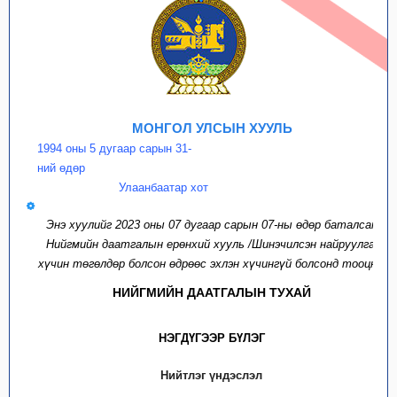
МОНГОЛ УЛСЫН ХУУЛЬ
1994 оны 5 дугаар сарын 31-
ний өдөр
Улаанбаатар хот
Энэ хуулийг 2023 оны 07 дугаар сарын 07-ны өдөр баталсан
Нийгмийн даатгалын ерөнхий хууль /Шинэчилсэн найруулга/
хүчин төгөлдөр болсон өдрөөс эхлэн хүчингүй болсонд тооцно.
НИЙГМИЙН ДААТГАЛЫН ТУХАЙ
НЭГДҮГЭЭР БҮЛЭГ
Нийтлэг үндэслэл