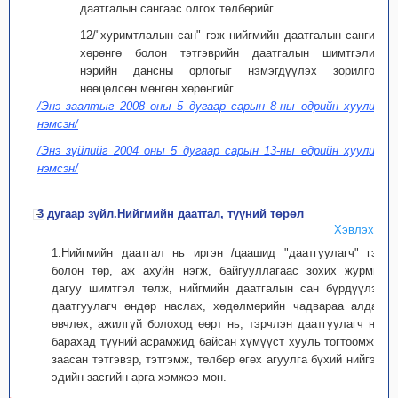
даатгалын сангаас олгох төлбөрийг.
12/"хуримтлалын сан" гэж нийгмийн даатгалын сангийн
хөрөнгө болон тэтгэврийн даатгалын шимтгэлийн
нэрийн дансны орлогыг нэмэгдүүлэх зорилгоор
нөөцөлсөн мөнгөн хөрөнгийг.
/Энэ заалтыг 2008 оны 5 дугаар сарын 8-ны өдрийн хуулиар
нэмсэн/
/Энэ зүйлийг 2004 оны 5 дугаар сарын 13-ны өдрийн хуулиар
нэмсэн/
3 дугаар зүйл.Нийгмийн даатгал, түүний төрөл
Хэвлэх
1.Нийгмийн даатгал нь иргэн /цаашид "даатгуулагч" гэх/
болон төр, аж ахуйн нэгж, байгууллагаас зохих журмын
дагуу шимтгэл төлж, нийгмийн даатгалын сан бүрдүүлэх,
даатгуулагч өндөр наслах, хөдөлмөрийн чадвараа алдах,
өвчлөх, ажилгүй болоход өөрт нь, тэрчлэн даатгуулагч нас
барахад түүний асрамжид байсан хүмүүст хууль тогтоомжид
заасан тэтгэвэр, тэтгэмж, төлбөр өгөх агуулга бүхий нийгэм,
эдийн засгийн арга хэмжээ мөн.