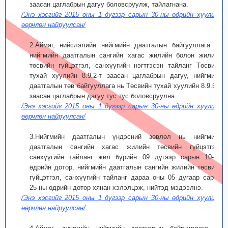
заасан цаглабрын дагуу боловсруулж, тайлагнана.
/Энэ хэсгийг 2015 оны 1 дүгээр сарын 30-ны өдрийн хуулиар
өөрчлөн найруулсан/
2.Аймаг, нийслэлийн нийгмийн даатгалын байгууллага нь
нийгмийн даатгалын сангийн хагас жилийн болон жилийн
төсвийн гүйцэтгэл, санхүүгийн нэгтгэсэн тайланг Төсвийн
тухай хуулийн 8.9.2-т заасан цаглабрын дагуу, нийгмийн
даатгалын төв байгууллага нь Төсвийн тухай хуулийн 8.9.5-д
заасан цаглабрын дагуу тус тус боловсруулна.
/Энэ хэсгийг 2015 оны 1 дүгээр сарын 30-ны өдрийн хуулиар
өөрчлөн найруулсан/
3.Нийгмийн даатгалын үндэсний зөвлөл нь нийгмийн
даатгалын сангийн хагас жилийн төсвийн гүйцэтгэл,
санхүүгийн тайланг жил бүрийн 09 дүгээр сарын 10-ны
өдрийн дотор, нийгмийн даатгалын сангийн жилийн төсвийн
гүйцэтгэл, санхүүгийн тайланг дараа оны 05 дугаар сарын
25-ны өдрийн дотор хянан хэлэлцэж, нийтэд мэдээлнэ.
/Энэ хэсгийг 2015 оны 1 дүгээр сарын 30-ны өдрийн хуулиар
өөрчлөн найруулсан/