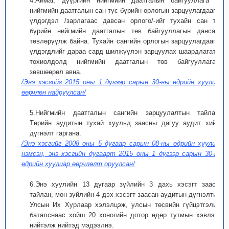
4.Аймаг, дүүргийн нийгмийн даатгалын байгууллага нь
нийгмийн даатгалын сан тус бүрийн орлогын зарцуулагдаагүй
үлдэгдэл /зарлагаас давсан орлого/-ийг тухайн сан тус
бүрийн нийгмийн даатгалын төв байгууллагын дансанд
төвлөрүүлж байна. Тухайн сангийн орлогын зарцуулагдаагүй
үлдэгдлийг дараа сард шилжүүлэн зарцуулах шаардлагатай
тохиолдолд нийгмийн даатгалын төв байгууллагаас
зөвшөөрөл авна.
/Энэ хэсгийг 2015 оны 1 дүгээр сарын 30-ны өдрийн хуулиар
өөрчлөн найруулсан/
5.Нийгмийн даатгалын сангийн зарцуулалтын тайланд
Төрийн аудитын тухай хуульд заасны дагуу аудит хийж,
дүгнэлт гаргана.
/Энэ хэсгийг 2008 оны 5 дугаар сарын 08-ны өдрийн хуулиар
нэмсэн, энэ хэсгийн дугаарт 2015 оны 1 дүгээр сарын 30-ны
өдрийн хуулиар өөрчлөлт оруулсан/
6.Энэ хуулийн 13 дугаар зүйлийн 3 дахь хэсэгт заасан
тайлан, мөн зүйлийн 4 дэх хэсэгт заасан аудитын дүгнэлтийг
Улсын Их Хурлаар хэлэлцэж, улсын төсвийн гүйцэтгэлийг
баталснаас хойш 20 хоногийн дотор өдөр тутмын хэвлэлд
нийтэлж нийтэд мэдээлнэ.