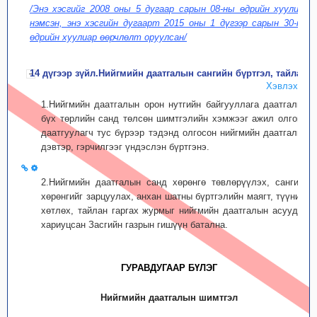
/Энэ хэсгийг 2008 оны 5 дугаар сарын 08-ны өдрийн хуулиар
нэмсэн, энэ хэсгийн дугаарт 2015 оны 1 дүгээр сарын 30-ны
өдрийн хуулиар өөрчлөлт оруулсан/
14 дүгээр зүйл.Нийгмийн даатгалын сангийн бүртгэл, тайлан
Хэвлэх
1.Нийгмийн даатгалын орон нутгийн байгууллага даатгалын
бүх төрлийн санд төлсөн шимтгэлийн хэмжээг ажил олгогч,
даатгуулагч тус бүрээр тэдэнд олгосон нийгмийн даатгалын
дэвтэр, гэрчилгээг үндэслэн бүртгэнэ.
2.Нийгмийн даатгалын санд хөрөнгө төвлөрүүлэх, сангийн
хөрөнгийг зарцуулах, анхан шатны бүртгэлийн маягт, түүнийг
хөтлөх, тайлан гаргах журмыг нийгмийн даатгалын асуудал
хариуцсан Засгийн газрын гишүүн батална.
ГУРАВДУГААР БҮЛЭГ
Нийгмийн даатгалын шимтгэл