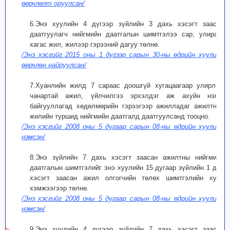
өөрчлөлт оруулсан/
6.Энэ хуулийн 4 дүгээр зүйлийн 3 дахь хэсэгт заасан
даатгуулагч нийгмийн даатгалын шимтгэлээ сар, улирал,
хагас жил, жилээр гэрээний дагуу төлнө.
/Энэ хэсгийг 2015 оны 1 дүгээр сарын 30-ны өдрийн хуулиар
өөрчлөн найруулсан/
7.Хуанлийн жилд 7 сараас доошгүй хугацаагаар улирлын
чанартай ажил, үйлчилгээ эрхэлдэг аж ахуйн нэгж,
байгууллагад хөдөлмөрийн гэрээгээр ажилладаг ажилтныг
жилийн туршид нийгмийн даатгалд даатгуулсанд тооцно.
/Энэ хэсгийг 2008 оны 5 дугаар сарын 08-ны өдрийн хуулиар
нэмсэн/
8.Энэ зүйлийн 7 дахь хэсэгт заасан ажилтны нийгмийн
даатгалын шимтгэлийг энэ хуулийн 15 дугаар зүйлийн 1 дэх
хэсэгт заасан ажил олгогчийн төлөх шимтгэлийн хувь
хэмжээгээр төлнө.
/Энэ хэсгийг 2008 оны 5 дугаар сарын 08-ны өдрийн хуулиар
нэмсэн/
9.Энэ хуулийн 4 дүгээр зүйлийн 7 дахь хэсэгт заасан