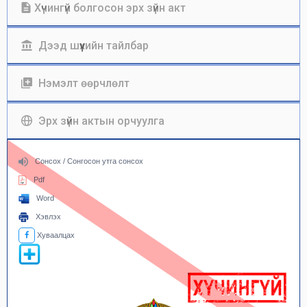
Хүчингүй болгосон эрх зүйн акт
Дээд шүүхийн тайлбар
Нэмэлт өөрчлөлт
Эрх зүйн актын орчуулга
Сонсох / Сонгосон утга сонсох
Pdf
Word
Хэвлэх
Хуваалцах