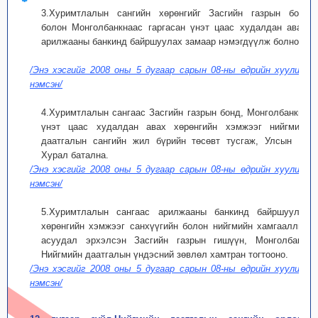
3.Хуримтлалын сангийн хөрөнгийг Засгийн газрын бонд
болон Монголбанкнаас гаргасан үнэт цаас худалдан авах,
арилжааны банкинд байршуулах замаар нэмэгдүүлж болно.
/Энэ хэсгийг 2008 оны 5 дугаар сарын 08-ны өдрийн хуулиар
нэмсэн/
4.Хуримтлалын сангаас Засгийн газрын бонд, Монголбанкны
үнэт цаас худалдан авах хөрөнгийн хэмжээг нийгмийн
даатгалын сангийн жил бүрийн төсөвт тусгаж, Улсын Их
Хурал батална.
/Энэ хэсгийг 2008 оны 5 дугаар сарын 08-ны өдрийн хуулиар
нэмсэн/
5.Хуримтлалын сангаас арилжааны банкинд байршуулах
хөрөнгийн хэмжээг санхүүгийн болон нийгмийн хамгааллын
асуудал эрхэлсэн Засгийн газрын гишүүн, Монголбанк,
Нийгмийн даатгалын үндэсний зөвлөл хамтран тогтооно.
/Энэ хэсгийг 2008 оны 5 дугаар сарын 08-ны өдрийн хуулиар
нэмсэн/