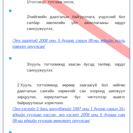
1/тэтгэвэр, тэтгэмж олгох;
2/нийгмийн даатгалын байгууллага, үндэсний болон
салбар зөвлөлийн үйл ажиллагааны зардлыг
санхүүжүүлэх;
/Энэ заалтад 2008 оны 5 дугаар сарын 08-ны өдрийн хуулиар
нэмэлт оруулсан/
3/хууль тогтоомжид заасан бусад төлбөр, зардлыг
санхүүжүүлэх.
2.Хууль тогтоомжид өөрөөр заагаагүй бол нийгмийн
даатгалын сангийн хөрөнгийг сан хооронд шилжүүлэн
зарцуулах, зориулалтын бус чиглэлээр ашиглах,
байршуулахыг хориглоно.
/Энэ хэсгийн 2 дахь өгүүлбэрийг 1997 оны 1 дүгээр сарын 16-ны
өдрийн хуулиар хассан, энэ хэсэгт 2008 оны 5 дугаар сарын
08-ны өдрийн хуулиар өөрчлөлт оруулсан/