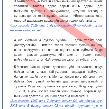
3.Ажил олгогч нь тухайн сарын нийгмийн даатгалын шимтгэл
төлөлтийн тайланг дараа сарын 05-ны өдрийн дотор
нийгмийн даатгалын байгууллагад ирүүлэх бөгөөд энэ
хугацаа долоо хоног бүрийн амралт, нийтээр амрах баярын
өдөртэй давхацвал дараагийн ажлын өдөр тайлагнана.
/Энэ хэсгийг 2015 оны 1 дүгээр сарын 30-ны өдрийн хуулиар
өөрчлөн найруулсан/
4.Энэ хуулийн 4 дүгээр зүйлийн 2 дахь хэсэгт заасан
даатгуулагчийн шимтгэл төлөх тооцоог тухайн аж ахуйн
нэгж, байгууллагын нягтлан бодогч, мөн зүйлийн З дахь
хэсэгт заасан даатгуулагчийн шимтгэл төлөх тооцоог
нийгмийн даатгалын байгууллагын ажилтан гүйцэтгэнэ.
5.Монгол Улсын нутаг дэвсгэрт үйл ажиллагаа явуулж
байгаа олон улсын байгууллага, гадаадын байгууллага
болон аж ахуйн нэгж нь Монгол Улсын иргэнийг ажиллуулж
байгаа бол түүний нийгмийн даатгалын шимтгэлийг энэ
хуулийн 15 дугаар зүйлийн нэг дэх хэсэг, 16 дугаар зүйлийн
1, 2, 3, 4 дэх хэсэгт заасан хувь хэмжээ, журмын дагуу
нийгмийн даатгалын сангийн дансанд шилжүүлнэ.
/Энэ хэсэгт 1997 оны 7 дугаар сарын 04-ний өдрийн хууль,
2008 оны 5 дугаар сарын 08-ны өдрийн хуулиар тус тус