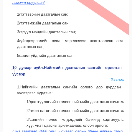
нэмэлт оруулсан/
1/тэтгэврийн даатгалын сан;
2/тэтгэмжийн даатгалын сан;
3/эрүүл мэндийн даатгалын сан;
4/үйлдвэрлэлийн осол, мэргэжлээс шалтгаалсан өвчний
даатгалын сан;
5/ажилгүйдлийн даатгалын сан.
10 дугаар зүйл.Нийгмийн даатгалын сангийн орлогын эх
үүсвэр
Хэвлэх
1.Нийгмийн даатгалын сангийн орлого дор дурдсан эх
үүсвэрээс бүрдэнэ:
1/даатгуулагчийн төлсөн нийгмийн даатгалын шимтгэл;
2/ажил олгогчийн төлсөн нийгмийн даатгалын шимтгэл;
3/сангийн чөлөөт үлдэгдлийг банкинд хадгалуулсны
хүү, үнэт цаасны арилжаанаас олсон орлого;
/Энэ заалтад 2008 оны 5 дугаар сарын 08-ны өдрийн хуулиар