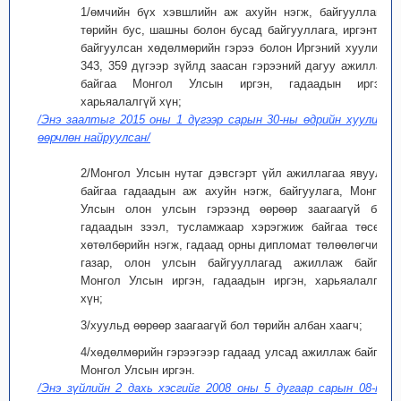
1/өмчийн бүх хэвшлийн аж ахуйн нэгж, байгууллага,
төрийн бус, шашны болон бусад байгууллага, иргэнтэй
байгуулсан хөдөлмөрийн гэрээ болон Иргэний хуулийн
343, 359 дүгээр зүйлд заасан гэрээний дагуу ажиллаж
байгаа Монгол Улсын иргэн, гадаадын иргэн,
харьяалалгүй хүн;
/Энэ заалтыг 2015 оны 1 дүгээр сарын 30-ны өдрийн хуулиар
өөрчлөн найруулсан/
2/Монгол Улсын нутаг дэвсгэрт үйл ажиллагаа явуулж
байгаа гадаадын аж ахуйн нэгж, байгуулага, Монгол
Улсын олон улсын гэрээнд өөрөөр заагаагүй бол
гадаадын зээл, тусламжаар хэрэгжиж байгаа төсөл,
хөтөлбөрийн нэгж, гадаад орны дипломат төлөөлөгчийн
газар, олон улсын байгууллагад ажиллаж байгаа
Монгол Улсын иргэн, гадаадын иргэн, харьяалалгүй
хүн;
3/хуульд өөрөөр заагаагүй бол төрийн албан хаагч;
4/хөдөлмөрийн гэрээгээр гадаад улсад ажиллаж байгаа
Монгол Улсын иргэн.
/Энэ зүйлийн 2 дахь хэсгийг 2008 оны 5 дугаар сарын 08-ны