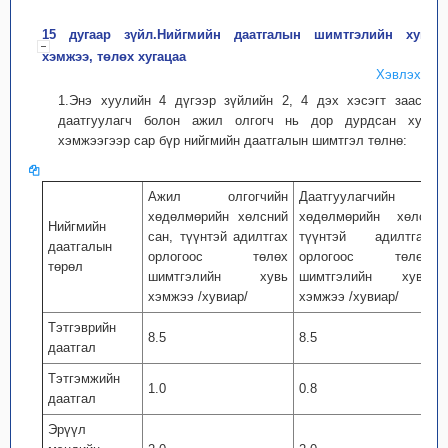
15 дугаар зүйл.Нийгмийн даатгалын шимтгэлийн хувь
хэмжээ, төлөх хугацаа
Хэвлэх
1.Энэ хуулийн 4 дүгээр зүйлийн 2, 4 дэх хэсэгт заасан
даатгуулагч болон ажил олгогч нь дор дурдсан хувь
хэмжээгээр сар бүр нийгмийн даатгалын шимтгэл төлнө:
Ажил олгогчийн
Даатгуулагчийн
хөдөлмөрийн хөлсний
хөдөлмөрийн хөлс,
Нийгмийн
сан, түүнтэй адилтгах
түүнтэй адилтгах
даатгалын
орлогоос төлөх
орлогоос төлөх
төрөл
шимтгэлийн хувь
шимтгэлийн хувь
хэмжээ /хувиар/
хэмжээ /хувиар/
Тэтгэврийн
8.5
8.5
даатгал
Тэтгэмжийн
1.0
0.8
даатгал
Эрүүл