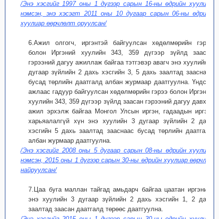
/Энэ хэсгийг 1997 оны 1 дүгээр сарын 16-ны өдрийн хуулиар
нэмсэн, энэ хэсэгт 2011 оны 10 дугаар сарын 06-ны өдрийн
хуулиар өөрчлөлт оруулсан/
6.Ажил олгогч, иргэнтэй байгуулсан хөдөлмөрийн гэрээ
болон Иргэний хуулийн 343, 359 дүгээр зүйлд заасан
гэрээний дагуу ажиллаж байгаа тэтгэвэр авагч энэ хуулийн 3
дугаар зүйлийн 2 дахь хэсгийн 3, 5 дахь заалтад зааснаас
бусад төрлийн даатгалд албан журмаар даатгуулна. Үндсэн
ажлаас гадуур байгуулсан хөдөлмөрийн гэрээ болон Иргэний
хуулийн 343, 359 дүгээр зүйлд заасан гэрээний дагуу давхар
ажил эрхэлж байгаа Монгол Улсын иргэн, гадаадын иргэн,
харьяалалгүй хүн энэ хуулийн 3 дугаар зүйлийн 2 дахь
хэсгийн 5 дахь заалтад зааснаас бусад төрлийн даатгалд
албан журмаар даатгуулна.
/Энэ хэсгийг 2008 оны 5 дугаар сарын 08-ны өдрийн хуулиар
нэмсэн, 2015 оны 1 дүгээр сарын 30-ны өдрийн хуулиар өөрчлөн
найруулсан/
7.Цаа буга маллан тайгад амьдарч байгаа цаатан иргэнийг
энэ хуулийн 3 дугаар зүйлийн 2 дахь хэсгийн 1, 2 дахь
заалтад заасан даатгалд төрөөс даатгуулна.
/Энэ хэсгийг 2015 оны 1 дүгээр сарын 30-ны өдрийн хуулиар