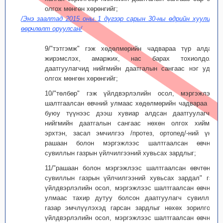
олгох мөнгөн хөрөнгийг;
/Энэ заалтад 2015 оны 1 дүгээр сарын 30-ны өдрийн хуулиар
өөрчлөлт оруулсан/
9/"тэтгэмж" гэж хөдөлмөрийн чадвараа түр алдах,
жирэмслэх, амаржих, нас барах тохиолдолд
даатгуулагчид нийгмийн даатгалын сангаас нэг удаа
олгох мөнгөн хөрөнгийг;
10/"төлбөр" гэж үйлдвэрлэлийн осол, мэргэжлээс
шалтгаалсан өвчний улмаас хөдөлмөрийн чадвараа 30
буюу түүнээс дээш хувиар алдсан даатгуулагчид
нийгмийн даатгалын сангаас нөхөн олгох хиймэл
эрхтэн, засал эмчилгээ /протез, ортопед/-ний үнэ,
рашаан болон мэргэжлээс шалтгаалсан өвчний
сувиллын газрын үйлчилгээний хувьсах зардлыг;
11/"рашаан болон мэргэжлээс шалтгаалсан өвчтөний
сувиллын газрын үйлчилгээний хувьсах зардал" гэж
үйлдвэрлэлийн осол, мэргэжлээс шалтгаалсан өвчний
улмаас тахир дутуу болсон даатгуулагч сувиллын
газар эмчлүүлэхэд гарсан зардлыг нөхөх зорилгоор
үйлдвэрлэлийн осол, мэргэжлээс шалтгаалсан өвчний