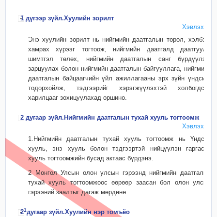
1 дүгээр зүйл.Хуулийн зорилт
Хэвлэх
Энэ хуулийн зорилт нь нийгмийн даатгалын төрөл, хэлбэр,
хамрах хүрээг тогтоож, нийгмийн даатгалд даатгуулж
шимтгэл төлөх, нийгмийн даатгалын санг бүрдүүлэх,
зарцуулах болон нийгмийн даатгалын байгууллага, нийгмийн
даатгалын байцаагчийн үйл ажиллагааны эрх зүйн үндсийг
тодорхойлж, тэдгээрийг хэрэгжүүлэхтэй холбогдсон
харилцааг зохицуулахад оршино.
2 дугаар зүйл.Нийгмийн даатгалын тухай хууль тогтоомж
Хэвлэх
1.Нийгмийн даатгалын тухай хууль тогтоомж нь Үндсэн
хууль, энэ хууль болон тэдгээртэй нийцүүлэн гаргасан
хууль тогтоомжийн бусад актаас бүрдэнэ.
2 Монгол Улсын олон улсын гэрээнд нийгмийн даатгалын
тухай хууль тогтоомжоос өөрөөр заасан бол олон улсын
гэрээний заалтыг дагаж мөрдөнө.
1
2
дугаар зүйл.Хуулийн нэр томъёо