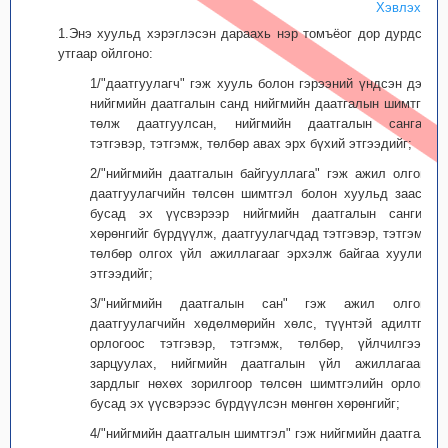
Хэвлэх
1.Энэ хуульд хэрэглэсэн дараахь нэр томъёог дор дурдсан
утгаар ойлгоно:
1/"даатгуулагч" гэж хууль болон гэрээний үндсэн дээр
нийгмийн даатгалын санд нийгмийн даатгалын шимтгэл
төлж даатгуулсан, нийгмийн даатгалын сангаас
тэтгэвэр, тэтгэмж, төлбөр авах эрх бүхий этгээдийг;
2/"нийгмийн даатгалын байгууллага" гэж ажил олгогч,
даатгуулагчийн төлсөн шимтгэл болон хуульд заасан
бусад эх үүсвэрээр нийгмийн даатгалын сангийн
хөрөнгийг бүрдүүлж, даатгуулагчдад тэтгэвэр, тэтгэмж,
төлбөр олгох үйл ажиллагааг эрхэлж байгаа хуулийн
этгээдийг;
3/"нийгмийн даатгалын сан" гэж ажил олгогч,
даатгуулагчийн хөдөлмөрийн хөлс, түүнтэй адилтгах
орлогоос тэтгэвэр, тэтгэмж, төлбөр, үйлчилгээнд
зарцуулах, нийгмийн даатгалын үйл ажиллагааны
зардлыг нөхөх зорилгоор төлсөн шимтгэлийн орлого,
бусад эх үүсвэрээс бүрдүүлсэн мөнгөн хөрөнгийг;
4/"нийгмийн даатгалын шимтгэл" гэж нийгмийн даатгалд