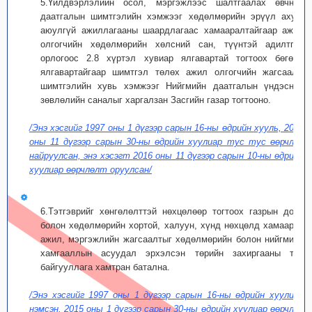
5.Үйлдвэрлэлийн осол, мэргэжлээс шалтгаалах өвчний
даатгалын шимтгэлийн хэмжээг хөдөлмөрийн эрүүл ахуй,
аюулгүй ажиллагааны шаардлагаас хамааралтайгаар ажил
олгогчийн хөдөлмөрийн хөлсний сан, түүнтэй адилтгах
орлогоос 2.8 хүртэл хувиар ялгавартай тогтоох бөгөөд
ялгавартайгаар шимтгэл төлөх ажил олгогчийн жагсаалт,
шимтгэлийн хувь хэмжээг Нийгмийн даатгалын үндэсний
зөвлөлийн саналыг харгалзан Засгийн газар тогтооно.
/Энэ хэсгийг 1997 оны 1 дүгээр сарын 16-ны өдрийн хууль, 2007
оны 11 дүгээр сарын 30-ны өдрийн хуулиар тус тус өөрчлөн
найруулсан, энэ хэсэгт 2016 оны 11 дүгээр сарын 10-ны өдрийн
хуулиар өөрчлөлт оруулсан/
6.Тэтгэврийг хөнгөлөлттэй нөхцөлөөр тогтоох газрын доор
болон хөдөлмөрийн хортой, халуун, хүнд нөхцөлд хамаарах
ажил, мэргэжлийн жагсаалтыг хөдөлмөрийн болон нийгмийн
хамгааллын асуудал эрхэлсэн төрийн захиргааны төв
байгууллага хамтран батална.
/Энэ хэсгийг 1997 оны 1 дүгээр сарын 16-ны өдрийн хуулиар
нэмсэн, 2015 оны 1 дүгээр сарын 30-ны өдрийн хуулиар өөрчлөн