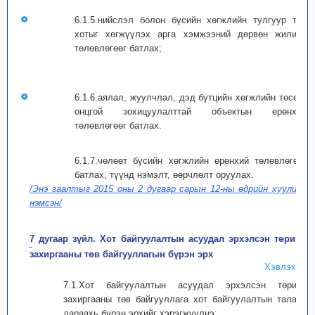
6.1.5.нийслэл болон бүсийн хөгжлийн тулгуур төв
хотыг хөгжүүлэх арга хэмжээний дөрвөн жилийн
төлөвлөгөөг батлах;
6.1.6.аялал, жуулчлал, дэд бүтцийн хөгжлийн төсөл,
онцгой зохицуулалттай объектын ерөнхий
төлөвлөгөөг батлах.
6.1.7.чөлөөт бүсийн хөгжлийн ерөнхий төлөвлөгөөг
батлах, түүнд нэмэлт, өөрчлөлт оруулах.
/Энэ заалтыг 2015 оны 2 дугаар сарын 12-ны өдрийн хуулиар
нэмсэн/
7 дугаар зүйл. Хот байгуулалтын асуудал эрхэлсэн төрийн
захиргааны төв байгууллагын бүрэн эрх
Хэвлэх
7.1.Хот байгуулалтын асуудал эрхэлсэн төрийн
захиргааны төв байгууллага хот байгуулалтын талаар
дараахь бүрэн эрхийг хэрэгжүүлнэ: