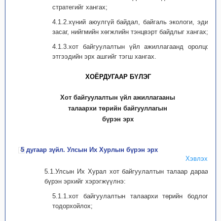
стратегийг хангах;
4.1.2.хүний аюулгүй байдал, байгаль экологи, эдийн
засаг, нийгмийн хөгжлийн тэнцвэрт байдлыг хангах;
4.1.3.хот байгуулалтын үйл ажиллагаанд оролцогч
этгээдийн эрх ашгийг тэгш хангах.
ХОЁРДУГААР БYЛЭГ
Хот байгуулалтын үйл ажиллагааны
талаархи төрийн байгууллагын
бүрэн эрх
5 дугаар зүйл. Улсын Их Хурлын бүрэн эрх
Хэвлэх
5.1.Улсын Их Хурал хот байгуулалтын талаар дараахь
бүрэн эрхийг хэрэгжүүлнэ:
5.1.1.хот байгуулалтын талаархи төрийн бодлогыг
тодорхойлох;