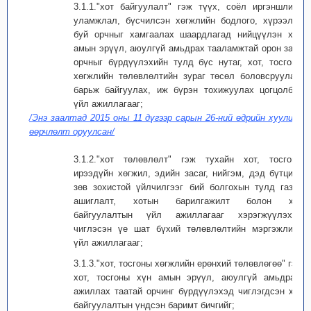
3.1.1."хот байгуулалт" гэж түүх, соёл иргэншлийн
уламжлал, бүсчилсэн хөгжлийн бодлого, хүрээлэн
буй орчныг хамгаалах шаардлагад нийцүүлэн хүн
амын эрүүл, аюулгүй амьдрах тааламжтай орон зайн
орчныг бүрдүүлэхийн тулд бүс нутаг, хот, тосгоны
хөгжлийн төлөвлөлтийн зураг төсөл боловсруулах,
барьж байгуулах, иж бүрэн тохижуулах цогцолбор
үйл ажиллагааг;
/Энэ заалтад 2015 оны 11 дүгээр сарын 26-ний өдрийн хуулиар
өөрчлөлт оруулсан/
3.1.2."хот төлөвлөлт" гэж тухайн хот, тосгоны
ирээдүйн хөгжил, эдийн засаг, нийгэм, дэд бүтцийн
зөв зохистой үйлчилгээг бий болгохын тулд газар
ашиглалт, хотын барилгажилт болон хот
байгуулалтын үйл ажиллагааг хэрэгжүүлэхэд
чиглэсэн үе шат бүхий төлөвлөлтийн мэргэжлийн
үйл ажиллагааг;
3.1.3."хот, тосгоны хөгжлийн ерөнхий төлөвлөгөө" гэж
хот, тосгоны хүн амын эрүүл, аюулгүй амьдрах,
ажиллах таатай орчинг бүрдүүлэхэд чиглэгдсэн хот
байгуулалтын үндсэн баримт бичгийг;