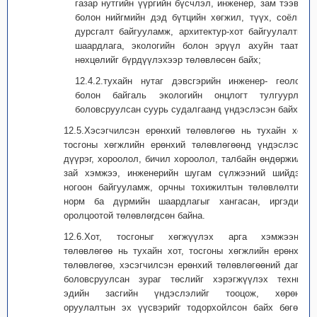
газар нутгийн үүргийн бүсчлэл, инженер, зам тээвэр
болон нийгмийн дэд бүтцийн хөгжил, түүх, соёлын
дурсгалт байгууламж, архитектур-хот байгуулалтын
шаардлага, экологийн болон эрүүл ахуйн таатай
нөхцөлийг бүрдүүлэхээр төлөвлөсөн байх;
12.4.2.тухайн нутаг дэвсгэрийн инженер- геологи
болон байгаль экологийн онцлогт тулгуурлан
боловсруулсан суурь судалгаанд үндэслэсэн байх.
12.5.Хэсэгчилсэн ерөнхий төлөвлөгөө нь тухайн хот,
тосгоны хөгжлийн ерөнхий төлөвлөгөөнд үндэслэсэн
дүүрэг, хороолол, бичил хороолол, талбайн өндөржилт,
зай хэмжээ, инженерийн шугам сүлжээний шийдэл,
ногоон байгууламж, орчны тохижилтын төлөвлөлтийн
норм ба дүрмийн шаардлагыг хангасан, иргэдийн
оролцоотой төлөвлөгдсөн байна.
12.6.Хот, тосгоныг хөгжүүлэх арга хэмжээний
төлөвлөгөө нь тухайн хот, тосгоны хөгжлийн ерөнхий
төлөвлөгөө, хэсэгчилсэн ерөнхий төлөвлөгөөний дагуу
боловсруулсан зураг төслийг хэрэгжүүлэх техник,
эдийн засгийн үндэслэлийг тооцож, хөрөнгө
оруулалтын эх үүсвэрийг тодорхойлсон байх бөгөөд