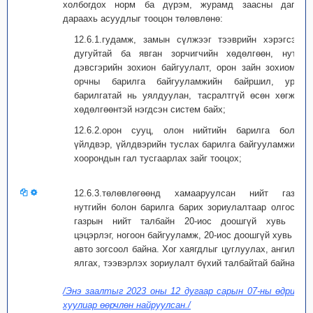
холбогдох норм ба дүрэм, журамд заасны дагуу
дараахь асуудлыг тооцон төлөвлөнө:
12.6.1.гудамж, замын сүлжээг тээврийн хэрэгсэл,
дугуйтай ба явган зорчигчийн хөдөлгөөн, нутаг
дэвсгэрийн зохион байгуулалт, орон зайн зохиомж,
орчны барилга байгууламжийн байршил, уран
барилгатай нь уялдуулан, тасралтгүй өсөн хөгжих
хөдөлгөөнтэй нэгдсэн систем байх;
12.6.2.орон сууц, олон нийтийн барилга болон
үйлдвэр, үйлдвэрийн туслах барилга байгууламжийн
хоорондын гал тусгаарлах зайг тооцох;
12.6.3.төлөвлөгөөнд хамааруулсан нийт газар
нутгийн болон барилга барих зориулалтаар олгосон
газрын нийт талбайн 20-иос доошгүй хувь нь
цэцэрлэг, ногоон байгууламж, 20-иос доошгүй хувь нь
авто зогсоол байна. Хог хаягдлыг цуглуулах, ангилан
ялгах, тээвэрлэх зориулалт бүхий талбайтай байна.
/Энэ заалтыг 2023 оны 12 дугаар сарын 07-ны өдрийн
хуулиар өөрчлөн найруулсан./