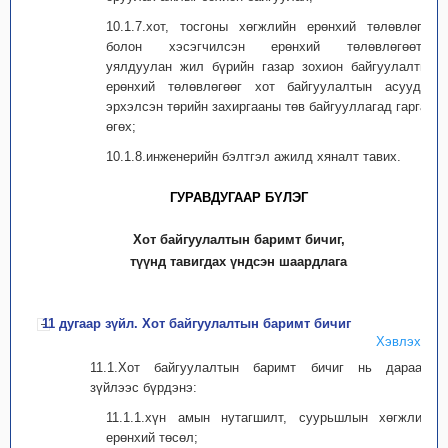
10.1.7.хот, тосгоны хөгжлийн ерөнхий төлөвлөгөө
болон хэсэгчилсэн ерөнхий төлөвлөгөөтэй
уялдуулан жил бүрийн газар зохион байгуулалтын
ерөнхий төлөвлөгөөг хот байгуулалтын асуудал
эрхэлсэн төрийн захиргааны төв байгууллагад гаргаж
өгөх;
10.1.8.инженерийн бэлтгэл ажилд хяналт тавих.
ГУРАВДУГААР БYЛЭГ
Хот байгуулалтын баримт бичиг,
түүнд тавигдах үндсэн шаардлага
11 дугаар зүйл. Хот байгуулалтын баримт бичиг
Хэвлэх
11.1.Хот байгуулалтын баримт бичиг нь дараахь
зүйлээс бүрдэнэ:
11.1.1.хүн амын нутагшилт, суурьшлын хөгжлийн
ерөнхий төсөл;