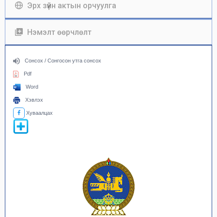
Эрх зүйн актын орчуулга
Нэмэлт өөрчлөлт
Сонсох / Сонгосон утга сонсох
Pdf
Word
Хэвлэх
Хуваалцах