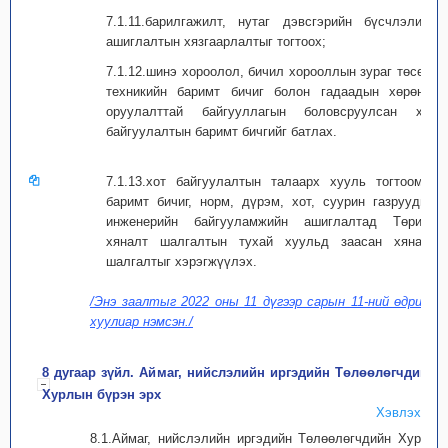
7.1.11.барилгажилт, нутаг дэвсгэрийн бүсчлэлийн
ашиглалтын хязгаарлалтыг тогтоох;
7.1.12.шинэ хороолол, бичил хорооллын зураг төсөл,
техникийн баримт бичиг болон гадаадын хөрөнгө
оруулалттай байгууллагын боловсруулсан хот
байгуулалтын баримт бичгийг батлах.
7.1.13.хот байгуулалтын талаарх хууль тогтоомж,
баримт бичиг, норм, дүрэм, хот, суурин газруудын
инженерийн байгууламжийн ашиглалтад Төрийн
хяналт шалгалтын тухай хуульд заасан хяналт
шалгалтыг хэрэгжүүлэх.
/Энэ заалтыг 2022 оны 11 дүгээр сарын 11-ний өдрийн
хуулиар нэмсэн./
8 дугаар зүйл. Аймаг, нийслэлийн иргэдийн Төлөөлөгчдийн
Хурлын бүрэн эрх
Хэвлэх
8.1.Аймаг, нийслэлийн иргэдийн Төлөөлөгчдийн Хурал