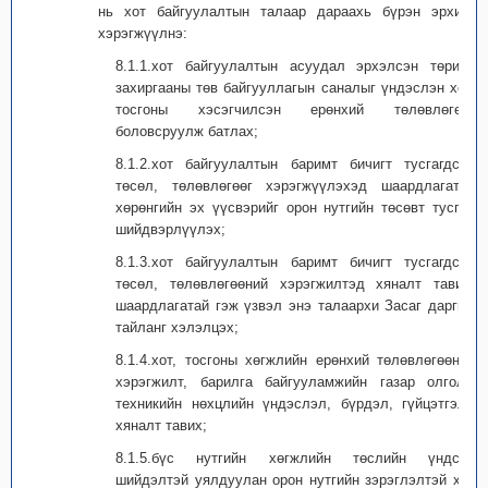
нь хот байгуулалтын талаар дараахь бүрэн эрхийг
хэрэгжүүлнэ:
8.1.1.хот байгуулалтын асуудал эрхэлсэн төрийн
захиргааны төв байгууллагын саналыг үндэслэн хот,
тосгоны хэсэгчилсэн ерөнхий төлөвлөгөөг
боловсруулж батлах;
8.1.2.хот байгуулалтын баримт бичигт тусгагдсан
төсөл, төлөвлөгөөг хэрэгжүүлэхэд шаардлагатай
хөрөнгийн эх үүсвэрийг орон нутгийн төсөвт тусган
шийдвэрлүүлэх;
8.1.3.хот байгуулалтын баримт бичигт тусгагдсан
төсөл, төлөвлөгөөний хэрэгжилтэд хяналт тавих,
шаардлагатай гэж үзвэл энэ талаархи Засаг даргын
тайланг хэлэлцэх;
8.1.4.хот, тосгоны хөгжлийн ерөнхий төлөвлөгөөний
хэрэгжилт, барилга байгууламжийн газар олголт,
техникийн нөхцлийн үндэслэл, бүрдэл, гүйцэтгэлд
хяналт тавих;
8.1.5.бүс нутгийн хөгжлийн төслийн үндсэн
шийдэлтэй уялдуулан орон нутгийн зэрэглэлтэй хот