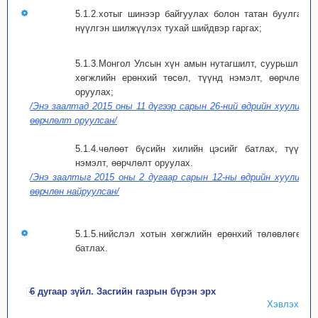
5.1.2.хотыг шинээр байгуулах болон татан буулгах,
нүүлгэн шилжүүлэх тухай шийдвэр гаргах;
5.1.3.Монгол Улсын хүн амын нутагшилт, суурьшлын
хөгжлийн ерөнхий төсөл, түүнд нэмэлт, өөрчлөлт
оруулах;
/Энэ заалтад 2015 оны 11 дүгээр сарын 26-ний өдрийн хуулиар
өөрчлөлт оруулсан/
5.1.4.чөлөөт бүсийн хилийн цэсийг батлах, түүнд
нэмэлт, өөрчлөлт оруулах.
/Энэ заалтыг 2015 оны 2 дугаар сарын 12-ны өдрийн хуулиар
өөрчлөн найруулсан/
5.1.5.нийслэл хотын хөгжлийн ерөнхий төлөвлөгөөг
батлах.
6 дугаар зүйл. Засгийн газрын бүрэн эрх
Хэвлэх