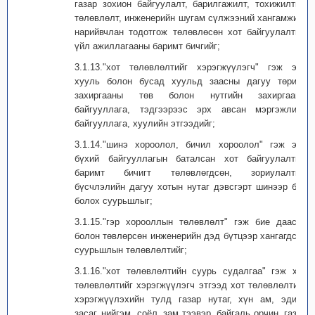
газар зохион байгуулалт, барилгажилт, тохижилтын
төлөвлөлт, инженерийн шугам сүлжээний хангамжийг
нарийвчлан тодотгож төлөвлөсөн хот байгуулалтын
үйл ажиллагааны баримт бичгийг;
3.1.13."хот төлөвлөлтийг хэрэгжүүлэгч" гэж энэ
хууль болон бусад хуульд заасны дагуу төрийн
захиргааны төв болон нутгийн захиргааны
байгууллага, тэдгээрээс эрх авсан мэргэжлийн
байгууллага, хуулийн этгээдийг;
3.1.14."шинэ хороолол, бичил хороолол" гэж эрх
бүхий байгууллагын баталсан хот байгуулалтын
баримт бичигт төлөвлөгдсөн, зориулалтын
бүсчлэлийн дагуу хотын нутаг дэвсгэрт шинээр бий
болох суурьшлыг;
3.1.15."гэр хорооллын төлөвлөлт" гэж бие даасан
болон төвлөрсөн инженерийн дэд бүтцээр хангагдсан
суурьшлын төлөвлөлтийг;
3.1.16."хот төлөвлөлтийн суурь судалгаа" гэж хот
төлөвлөлтийг хэрэгжүүлэгч этгээд хот төлөвлөлтийг
хэрэгжүүлэхийн тулд газар нутаг, хүн ам, эдийн
засаг, нийгэм, соёл, зам тээвэр, байгаль орчин, газар