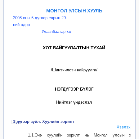
МОНГОЛ УЛСЫН ХУУЛЬ
2008 оны 5 дугаар сарын 29-
ний өдөр
Улаанбаатар хот
ХОТ БАЙГУУЛАЛТЫН ТУХАЙ
/Шинэчилсэн найруулга/
НЭГДYГЭЭР БYЛЭГ
Нийтлэг үндэслэл
1 дүгээр зүйл. Хуулийн зорилт
Хэвлэх
1.1.Энэ хуулийн зорилт нь Монгол улсын хот