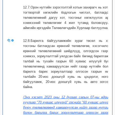
12.7.Орон нутгийн зэрэглэлтэй хотын захирагч нь хотын
тогтвортой хөгжлийн бодлогын чиглэл, батлагдсан
төлөвлөгөөний дагуу хот, тосгоныг хөгжлүүлэх арга
хэмжээний төлөвлөгөөг 4 жил тутамд боловсруулж
аймгийн иргэдийн Төлөөлөгчдийн Хурлаар батлуулна.
12.8.Барилга байгууламжийн зураг төсөл нь хот,
тосгоны батлагдсан ерөнхий төлөвлөгөө, хэсэгчилсэн
ерөнхий төлөвлөгөөний шийдлүүд, олгогдсон газрын
хэмжээ, зориулалттай уялдсан байх бөгөөд барилгажих
талбай нь тухайн газрын 60 хувиас илүүгүй буюу
төлөвлөгөөнд хамааруулсан нийт газар нутгийн болон
барилга барих зориулалтаар олгосон газрын нийт
талбайн 20-иос доошгүй хувь нь цэцэрлэг, ногоон
байгууламж, 20-иос доошгүй хувь нь авто зогсоол
байна.
/Энэ хэсэгт 2023 оны 12 дугаар сарын 07-ны өдрийн
хуулиар "70 хувиас илүүгүй" гэснийг "60 хувиас илүүгүй
буюу төлөвлөгөөнд хамааруулсан нийт газар нутгийн
болон барилга барих зориулалтаар олгосон газрын