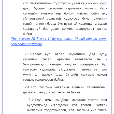
хот байгуулалтын тодотгосон үнэлгээ хийсний үндсэн
дээр бүсийн хөгжлийн тэргүүлэх чиглэл, бүсийн
хөгжлийн тулгуур төв болон нийгэм, соёл ахуйн
үйлчилгээний зохистой хүрээгээр бүлэг суурингийн
төвийг тогтоон бусад бүс нутагтай харилцан уялдаатай
харьцангуй бие дааж хөгжих шаардлагыг хангасан
байна.
/Энэ хэсэгт 2015 оны 11 дүгээр сарын 26-ний өдрийн хуулиар
өөрчлөлт оруулсан/
12.3.Чөлөөт бүс, аялал, жуулчлал, дэд бүтцийн
хөгжлийн төсөл, ерөнхий төлөвлөгөө нь хот
байгуулалтад тавигдах үндсэн шаардлагыг бүрэн
хангасан худалдаа, үйлдвэрлэл, үйлчилгээ, аялал
жуулчлал эрхлэх, дэд бүтцийн хангамж нөхцлийг
тооцож төлөвлөсөн байна.
12.4.Хот, тосгоны хөгжлийн ерөнхий төлөвлөгөө нь
дараахь шаардлагыг хангасан байна:
12.4.1.хүн амын амьдрах, ажиллах таатай орчинг
бүрдүүлэхэд чиглэгдсэн, хот, тосгоны хөгжлийн
чиглэлийг тодорхойлсон, хот, тосгоны хил хязгаар,