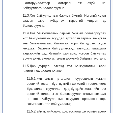
шалгаруулалтаар шалгарсан аж ахуйн нэгж,
байгууллага боловсруулна.
11.3.Хот байгуулалтын баримт бичгийг Иргэний хууль-д
заасан ажил гүйцэтгэх гэрээний үндсэн дээр
боловсруулна.
11.4.Хот байгуулалтын баримт бичгийг боловсруулахад
хот байгуулалтын асуудал эрхэлсэн төрийн захиргааны
төв байгууллагаас баталсан норм ба дүрэм, журмыг
мөрдөж, барилга байгууламжид тавигдах шаардлага,
тэдгээрийн дэд бүтцийн хангамж, ногоон байгууламж,
эрүүл ахуй, экологи, галын аюулгүй байдлыг тусгана.
11.5.Дор дурдсан этгээд хот байгуулалтын баримт
бичгийн захиалагч байна:
11.5.1.хүн амын нутагшилт, суурьшлын хөгжлийн
ерөнхий төсөл, бүс нутгийн хөгжлийн төсөл, чөлөөт
бүс, аялал, жуулчлал, дэд бүтцийн хөгжлийн төсөл,
ерөнхий төлөвлөгөө боловсруулах ажлын захиалагч
нь хот байгуулалтын асуудал эрхэлсэн төрийн
захиргааны төв байгууллага;
11.5.2.аймаг, нийслэл, хот, тосгоны хөгжлийн ерөнхий