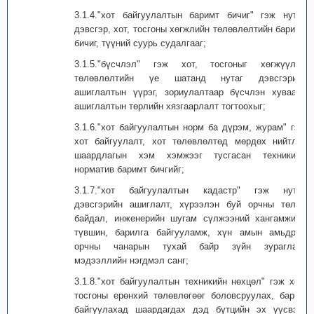
3.1.4."хот байгуулалтын баримт бичиг" гэж нутаг
дэвсгэр, хот, тосгоны хөгжлийн төлөвлөлтийн баримт
бичиг, түүний суурь судалгааг;
3.1.5."бүсчлэл" гэж хот, тосгоныг хөгжүүлэх
төлөвлөлтийн үе шатанд нутаг дэвсгэрийг
ашиглалтын үүрэг, зориулалтаар бүсчлэн хувааж,
ашиглалтын төрлийн хязгаарлалт тогтоохыг;
3.1.6."хот байгуулалтын норм ба дүрэм, журам" гэж
хот байгуулалт, хот төлөвлөлтөд мөрдөх нийтлэг
шаардлагын хэм хэмжээг тусгасан техникийн
норматив баримт бичгийг;
3.1.7."хот байгуулалтын кадастр" гэж нутаг
дэвсгэрийн ашиглалт, хүрээлэн буй орчны төлөв
байдал, инженерийн шугам сүлжээний хангамжийн
түвшин, барилга байгууламж, хүн амын амьдрах
орчны чанарын тухай байр зүйн зураглал,
мэдээллийн нэгдмэл санг;
3.1.8."хот байгуулалтын техникийн нөхцөл" гэж хот,
тосгоны ерөнхий төлөвлөгөөг боловсруулах, барьж
байгуулахад шаардагдах дэд бүтцийн эх үүсвэр,