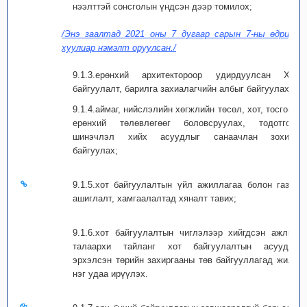
нээлттэй сонсголын үндсэн дээр томилох;
/Энэ заалтад 2021 оны 7 дугаар сарын 7-ны өдрийн
хуулиар нэмэлт оруулсан./
9.1.3.ерөнхий архитектороор удирдуулсан Хот
байгуулалт, барилга захиалагчийн албыг байгуулах;
9.1.4.аймаг, нийслэлийн хөгжлийн төсөл, хот, тосгоны
ерөнхий төлөвлөгөөг боловсруулах, тодотгол,
шинэчлэл хийх асуудлыг санаачлан зохион
байгуулах;
9.1.5.хот байгуулалтын үйл ажиллагаа болон газар
ашиглалт, хамгаалалтад хяналт тавих;
9.1.6.хот байгуулалтын чиглэлээр хийгдсэн ажлын
талаархи тайланг хот байгуулалтын асуудал
эрхэлсэн төрийн захиргааны төв байгууллагад жилд
нэг удаа ирүүлэх.