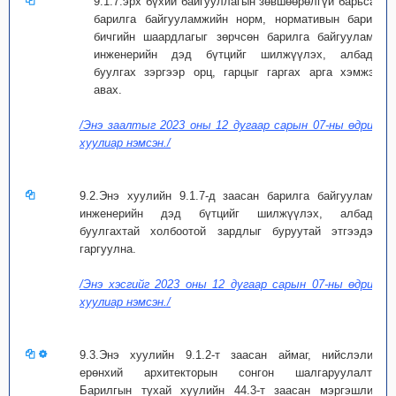
9.1.7.эрх бүхий байгууллагын зөвшөөрөлгүй барьсан,
барилга байгууламжийн норм, нормативын баримт
бичгийн шаардлагыг зөрчсөн барилга байгууламж,
инженерийн дэд бүтцийг шилжүүлэх, албадан
буулгах зэргээр орц, гарцыг гаргах арга хэмжээг
авах.
/Энэ заалтыг 2023 оны 12 дугаар сарын 07-ны өдрийн
хуулиар нэмсэн./
9.2.Энэ хуулийн 9.1.7-д заасан барилга байгууламж,
инженерийн дэд бүтцийг шилжүүлэх, албадан
буулгахтай холбоотой зардлыг буруутай этгээдээр
гаргуулна.
/Энэ хэсгийг 2023 оны 12 дугаар сарын 07-ны өдрийн
хуулиар нэмсэн./
9.3.Энэ хуулийн 9.1.2-т заасан аймаг, нийслэлийн
ерөнхий архитекторын сонгон шалгаруулалтад
Барилгын тухай хуулийн 44.3-т заасан мэргэшлийн