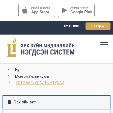
БҮРТГҮҮЛЭХ
Нэвтрэх
Нүүр
Монгол Улсын хууль
ХОТ БАЙГУУЛАЛТЫН ТУХАЙ
Эрх зүйн акт