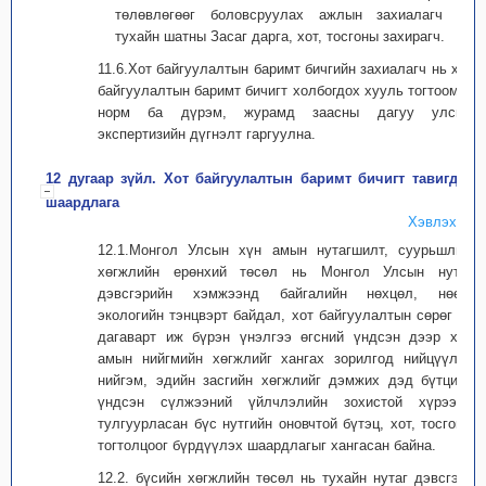
төлөвлөгөөг боловсруулах ажлын захиалагч нь
тухайн шатны Засаг дарга, хот, тосгоны захирагч.
11.6.Хот байгуулалтын баримт бичгийн захиалагч нь хот
байгуулалтын баримт бичигт холбогдох хууль тогтоомж,
норм ба дүрэм, журамд заасны дагуу улсын
экспертизийн дүгнэлт гаргуулна.
12 дугаар зүйл. Хот байгуулалтын баримт бичигт тавигдах
шаардлага
Хэвлэх
12.1.Монгол Улсын хүн амын нутагшилт, суурьшлын
хөгжлийн ерөнхий төсөл нь Монгол Улсын нутаг
дэвсгэрийн хэмжээнд байгалийн нөхцөл, нөөц,
экологийн тэнцвэрт байдал, хот байгуулалтын сөрөг үр
дагаварт иж бүрэн үнэлгээ өгсний үндсэн дээр хүн
амын нийгмийн хөгжлийг хангах зорилгод нийцүүлэн
нийгэм, эдийн засгийн хөгжлийг дэмжих дэд бүтцийн
үндсэн сүлжээний үйлчлэлийн зохистой хүрээнд
тулгуурласан бүс нутгийн оновчтой бүтэц, хот, тосгоны
тогтолцоог бүрдүүлэх шаардлагыг хангасан байна.
12.2. бүсийн хөгжлийн төсөл нь тухайн нутаг дэвсгэрт