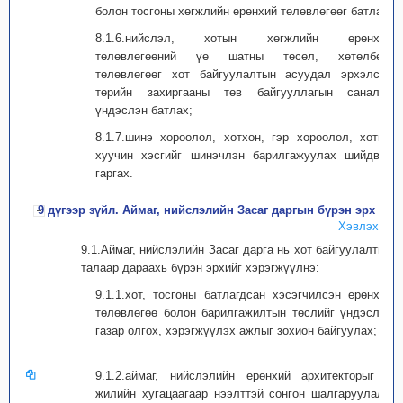
болон тосгоны хөгжлийн ерөнхий төлөвлөгөөг батлах;
8.1.6.нийслэл, хотын хөгжлийн ерөнхий
төлөвлөгөөний үе шатны төсөл, хөтөлбөр,
төлөвлөгөөг хот байгуулалтын асуудал эрхэлсэн
төрийн захиргааны төв байгууллагын саналыг
үндэслэн батлах;
8.1.7.шинэ хороолол, хотхон, гэр хороолол, хотын
хуучин хэсгийг шинэчлэн барилгажуулах шийдвэр
гаргах.
9 дүгээр зүйл. Аймаг, нийслэлийн Засаг даргын бүрэн эрх
Хэвлэх
9.1.Аймаг, нийслэлийн Засаг дарга нь хот байгуулалтын
талаар дараахь бүрэн эрхийг хэрэгжүүлнэ:
9.1.1.хот, тосгоны батлагдсан хэсэгчилсэн ерөнхий
төлөвлөгөө болон барилгажилтын төслийг үндэслэн
газар олгох, хэрэгжүүлэх ажлыг зохион байгуулах;
9.1.2.аймаг, нийслэлийн ерөнхий архитекторыг 4
жилийн хугацаагаар нээлттэй сонгон шалгаруулалт,