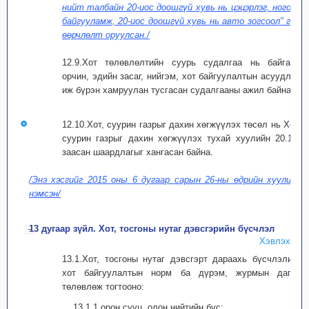
нийт талбайн 20-иос доошгүй хувь нь цэцэрлэг, ногоон
байгууламж, 20-иос доошгүй хувь нь авто зогсоол" гэж
өөрчлөлт оруулсан./
12.9.Хот төлөвлөлтийн суурь судалгаа нь байгаль
орчин, эдийн засаг, нийгэм, хот байгуулалтын асуудлыг
иж бүрэн хамруулан тусгасан судалгааны ажил байна.
12.10.Хот, суурин газрыг дахин хөгжүүлэх төсөл нь Хот,
суурин газрыг дахин хөгжүүлэх тухай хуулийн 20.1-д
заасан шаардлагыг хангасан байна.
/Энэ хэсгийг 2015 оны 6 дугаар сарын 26-ны өдрийн хуулиар
нэмсэн/
13 дугаар зүйл. Хот, тосгоны нутаг дэвсгэрийн бүсчлэл
Хэвлэх
13.1.Хот, тосгоны нутаг дэвсгэрт дараахь бүсчлэлийг
хот байгуулалтын норм ба дүрэм, журмын дагуу
төлөвлөж тогтооно:
13.1.1.орон сууц, олон нийтийн бүс;