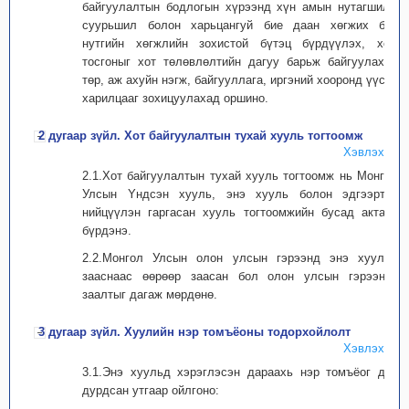
байгуулалтын бодлогын хүрээнд хүн амын нутагшилт,
суурьшил болон харьцангуй бие даан хөгжих бүс
нутгийн хөгжлийн зохистой бүтэц бүрдүүлэх, хот,
тосгоныг хот төлөвлөлтийн дагуу барьж байгуулахад
төр, аж ахуйн нэгж, байгууллага, иргэний хооронд үүсэх
харилцааг зохицуулахад оршино.
2 дугаар зүйл. Хот байгуулалтын тухай хууль тогтоомж
Хэвлэх
2.1.Хот байгуулалтын тухай хууль тогтоомж нь Монгол
Улсын Yндсэн хууль, энэ хууль болон эдгээртэй
нийцүүлэн гаргасан хууль тогтоомжийн бусад актаас
бүрдэнэ.
2.2.Монгол Улсын олон улсын гэрээнд энэ хуульд
зааснаас өөрөөр заасан бол олон улсын гэрээний
заалтыг дагаж мөрдөнө.
3 дугаар зүйл. Хуулийн нэр томъёоны тодорхойлолт
Хэвлэх
3.1.Энэ хуульд хэрэглэсэн дараахь нэр томъёог дор
дурдсан утгаар ойлгоно: