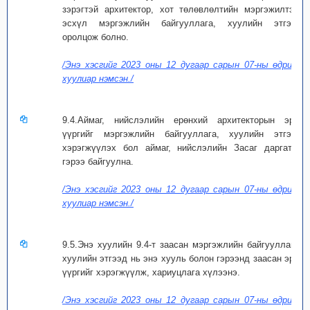
зэрэгтэй архитектор, хот төлөвлөлтийн мэргэжилтэн,
эсхүл мэргэжлийн байгууллага, хуулийн этгээд
оролцож болно.
/Энэ хэсгийг 2023 оны 12 дугаар сарын 07-ны өдрийн
хуулиар нэмсэн./
9.4.Аймаг, нийслэлийн ерөнхий архитекторын эрх,
үүргийг мэргэжлийн байгууллага, хуулийн этгээд
хэрэгжүүлэх бол аймаг, нийслэлийн Засаг даргатай
гэрээ байгуулна.
/Энэ хэсгийг 2023 оны 12 дугаар сарын 07-ны өдрийн
хуулиар нэмсэн./
9.5.Энэ хуулийн 9.4-т заасан мэргэжлийн байгууллага,
хуулийн этгээд нь энэ хууль болон гэрээнд заасан эрх,
үүргийг хэрэгжүүлж, хариуцлага хүлээнэ.
/Энэ хэсгийг 2023 оны 12 дугаар сарын 07-ны өдрийн