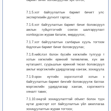
7.1.5.хот байгуулалтын баримт бичигт улсын
экспертизийн дүгнэлт гаргах;
7.1.6.хот байгуулалтын баримт бичиг боловсруулах
ажлын гүйцэтгэгчийг сонгон шалгаруулахтай
холбогдсон журам баталж, мөрдүүлэх;
7.1.7.хот байгуулалтын салбарын хууль тогтоомж,
бодлогын баримт бичиг боловсруулах;
7.1.8.нийслэл болон бүсийн хөгжлийн тулгуур төв
хотын хөгжлийн ерөнхий төлөвлөгөө, хүн амын
нутагшилт, суурьшлын ерөнхий төсөл боловсруулах
ажлыг мэргэжлийн удирдлагаар хангаж, зохицуулах;
7.1.9.орон нутгийн зэрэглэлтэй хотын хот
байгуулалтын баримт бичгийг боловсруулж батлахад
мэргэжлийн удирдлагаар хангаж, хэрэгжилтэнд
хяналт тавих;
7.1.10.онцгой зохицуулалттай объект болон түүний
нутаг дэвсгэрт хот байгуулалтын үйл ажиллагааны
зохицуулалтын журам тогтоох;