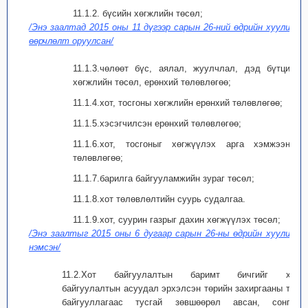
11.1.2. бүсийн хөгжлийн төсөл;
/Энэ заалтад 2015 оны 11 дүгээр сарын 26-ний өдрийн хуулиар
өөрчлөлт оруулсан/
11.1.3.чөлөөт бүс, аялал, жуулчлал, дэд бүтцийн
хөгжлийн төсөл, ерөнхий төлөвлөгөө;
11.1.4.хот, тосгоны хөгжлийн ерөнхий төлөвлөгөө;
11.1.5.хэсэгчилсэн ерөнхий төлөвлөгөө;
11.1.6.хот, тосгоныг хөгжүүлэх арга хэмжээний
төлөвлөгөө;
11.1.7.барилга байгууламжийн зураг төсөл;
11.1.8.хот төлөвлөлтийн суурь судалгаа.
11.1.9.хот, суурин газрыг дахин хөгжүүлэх төсөл;
/Энэ заалтыг 2015 оны 6 дугаар сарын 26-ны өдрийн хуулиар
нэмсэн/
11.2.Хот байгуулалтын баримт бичгийг хот
байгуулалтын асуудал эрхэлсэн төрийн захиргааны төв
байгууллагаас тусгай зөвшөөрөл авсан, сонгон