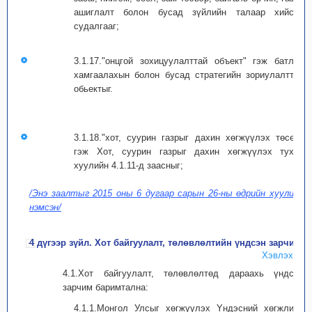
ашиглалт болон бусад зүйлийн талаар хийсэн
судалгааг;
3.1.17."онцгой зохицуулалттай объект" гэж батлан
хамгаалахын болон бусад стратегийн зориулалттай
обьектыг.
3.1.18."хот, суурин газрыг дахин хөгжүүлэх төсөл"
гэж Хот, суурин газрыг дахин хөгжүүлэх тухай
хуулийн 4.1.11-д заасныг;
/Энэ заалтыг 2015 оны 6 дугаар сарын 26-ны өдрийн хуулиар
нэмсэн/
4 дүгээр зүйл. Хот байгуулалт, төлөвлөлтийн үндсэн зарчим
Хэвлэх
4.1.Хот байгуулалт, төлөвлөлтөд дараахь үндсэн
зарчим баримтална:
4.1.1.Монгол Улсыг хөгжүүлэх Yндэсний хөгжлийн