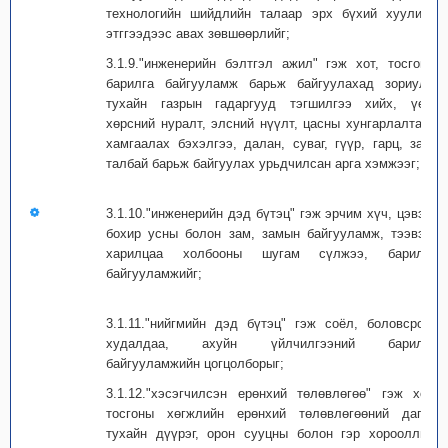
технологийн шийдлийн талаар эрх бүхий хуулийн
этггээдээс авах зөвшөөрлийг;
3.1.9."инженерийн бэлтгэл ажил" гэж хот, тосгоны
барилга байгууламж барьж байгуулахад зориулж
тухайн газрын гадаргууд тэгшилгээ хийх, үер,
хөрсний нуралт, элсний нүүлт, цасны хунгарлалтаас
хамгаалах бэхэлгээ, далан, суваг, гүүр, гарц, зам,
талбай барьж байгуулах урьдчилсан арга хэмжээг;
3.1.10."инженерийн дэд бүтэц" гэж эрчим хүч, цэвэр,
бохир усны болон зам, замын байгууламж, тээвэр,
харилцаа холбооны шугам сүлжээ, барилга
байгууламжийг;
3.1.11."нийгмийн дэд бүтэц" гэж соёл, боловсрол,
худалдаа, ахуйн үйлчилгээний барилга
байгууламжийн цогцолборыг;
3.1.12."хэсэгчилсэн ерөнхий төлөвлөгөө" гэж хот,
тосгоны хөгжлийн ерөнхий төлөвлөгөөний дагуу
тухайн дүүрэг, орон сууцны болон гэр хорооллын