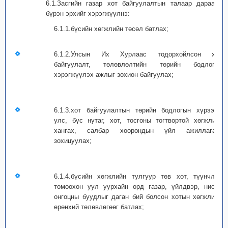
6.1.Засгийн газар хот байгуулалтын талаар дараахь
бүрэн эрхийг хэрэгжүүлнэ:
6.1.1.бүсийн хөгжлийн төсөл батлах;
6.1.2.Улсын Их Хурлаас тодорхойлсон хот
байгуулалт, төлөвлөлтийн төрийн бодлогыг
хэрэгжүүлэх ажлыг зохион байгуулах;
6.1.3.хот байгуулалтын төрийн бодлогын хүрээнд
улс, бүс нутаг, хот, тосгоны тогтвортой хөгжлийг
хангах, салбар хоорондын үйл ажиллагааг
зохицуулах;
6.1.4.бүсийн хөгжлийн тулгуур төв хот, түүнчлэн
томоохон уул уурхайн орд газар, үйлдвэр, нисэх
онгоцны буудлыг даган бий болсон хотын хөгжлийн
ерөнхий төлөвлөгөөг батлах;