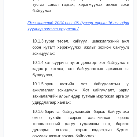
тусгах санал гаргах, хэрэгжүүлэх ажлыг зохион
байгуулах;
/Энэ заалтад 2024 оны 05 дугаар сарын 16-ны өдрийн
хуулиар нэмэлт оруулсан./
10.1.3.зураг төсөл, хайгуул, шинжилгээний ажлыг
орон нутагт хэрэгжүүлэх ажлыг зохион байгуулах,
зохицуулах;
10.1.4.хот суурины нутаг дэвсгэрт хот байгуулалтын
кадастр хөтлөх, хот байгуулалтын архивын санг
бүрдүүлэх;
10.1.5.орон нутгийн хот байгуулалтын үйл
ажиллагааг зохицуулж, Хот байгуулалт, барилга
захиалагчийн албыг өдөр тутмын мэргэжил арга зүйн
удирдлагаар хангах;
10.1.6.барилга байгууламжийг барьж байгуулахаас
өмнө тухайн газрын хэсэгчилсэн ерөнхий
төлөвлөгөөний дагуу гудамжны нэр, барилгын
дугаарыг тогтоож, газрын кадастрын бүртгэлд
оруулах ажлыг зохион байгуулах;