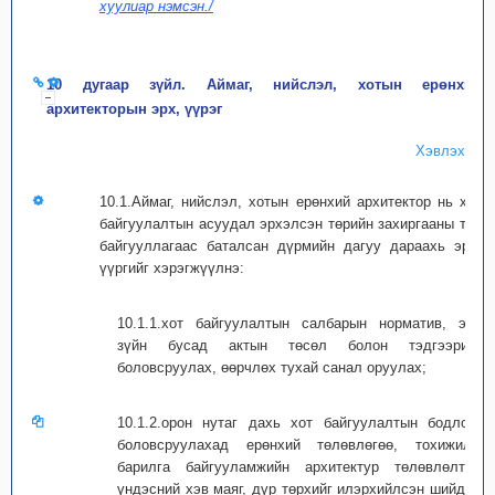
хуулиар нэмсэн./
10 дугаар зүйл. Аймаг, нийслэл, хотын ерөнхий
архитекторын эрх, үүрэг
Хэвлэх
10.1.Аймаг, нийслэл, хотын ерөнхий архитектор нь хот
байгуулалтын асуудал эрхэлсэн төрийн захиргааны төв
байгууллагаас баталсан дүрмийн дагуу дараахь эрх,
үүргийг хэрэгжүүлнэ:
10.1.1.хот байгуулалтын салбарын норматив, эрх
зүйн бусад актын төсөл болон тэдгээрийг
боловсруулах, өөрчлөх тухай санал оруулах;
10.1.2.орон нутаг дахь хот байгуулалтын бодлого
боловсруулахад ерөнхий төлөвлөгөө, тохижилт,
барилга байгууламжийн архитектур төлөвлөлтөд
үндэсний хэв маяг, дүр төрхийг илэрхийлсэн шийдэл