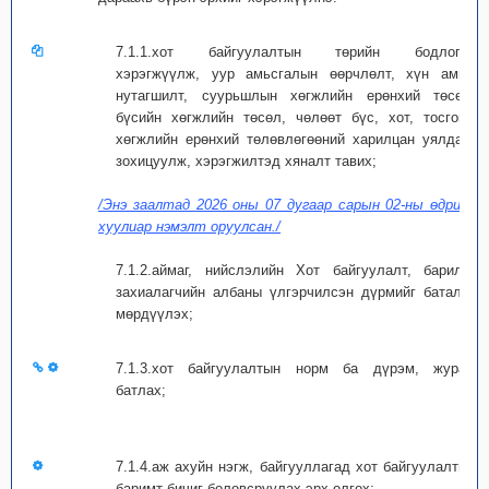
7.1.1.хот байгуулалтын төрийн бодлогыг
хэрэгжүүлж, уур амьсгалын өөрчлөлт, хүн амын
нутагшилт, суурьшлын хөгжлийн ерөнхий төсөл,
бүсийн хөгжлийн төсөл, чөлөөт бүс, хот, тосгоны
хөгжлийн ерөнхий төлөвлөгөөний харилцан уялдааг
зохицуулж, хэрэгжилтэд хяналт тавих;
/Энэ заалтад 2026 оны 07 дугаар сарын 02-ны өдрийн
хуулиар нэмэлт оруулсан./
7.1.2.аймаг, нийслэлийн Хот байгуулалт, барилга
захиалагчийн албаны үлгэрчилсэн дүрмийг баталж,
мөрдүүлэх;
7.1.3.хот байгуулалтын норм ба дүрэм, журам
батлах;
7.1.4.аж ахуйн нэгж, байгууллагад хот байгуулалтын
баримт бичиг боловсруулах эрх олгох;