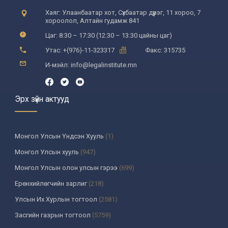
Хаяг: Улаанбаатар хот, Сүхбаатар дүүрэг, 11 хороо, 7
хороолол, Алтайн гудамж 841
Цаг: 8:30 – 17:30 (12:30 – 13:30 цайны цаг)
Утас: +(976)-11-323317
Факс: 315735
И-мэйл: info@legalinstitute.mn
Эрх зүйн актууд
Монгол Улсын Үндсэн Хууль
(1)
Монгол Улсын хууль
(947)
Монгол Улсын олон улсын гэрээ
(699)
Ерөнхийлөгчийн зарлиг
(218)
Улсын Их Хурлын тогтоол
(2581)
Засгийн газрын тогтоол
(5759)