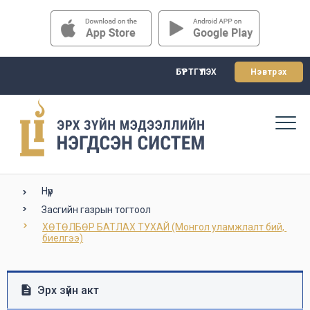
БҮРТГҮҮЛЭХ
Нэвтрэх
Нүүр
Засгийн газрын тогтоол
ХӨТӨЛБӨР БАТЛАХ ТУХАЙ (Монгол уламжлалт бий, 
биелгээ)
Эрх зүйн акт