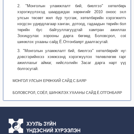
2. "Монголын уламжлалт бий, биелгээ" хөтөлбөрийг
хэрэгжүүлэхэд шаардагдах хөрөнгийг 2010 оноос эхлэн
улсын төсөвт жил бүр тусгаж, хөтөлбөрийн хэрэгжилтийг
нэгдсэн удирдлагаар ханган, дотоод, гадаадын төрийн болон
төрийн бус байгууллагуудтай хамтран ажиллахыг
Зохицуулах хорооны дарга бөгөөд Боловсрол, соёл,
шинжлэх ухааны сайд Ё.Отгонбаярт даалгасугай.
3. "Монголын уламжлалт бий, биелгээ" хөтөлбөрийг нутаг
дэвсгэрийнхээ хэмжээнд хэрэгжүүлэх төлөвлөгөө гарган
ажиллахыг аймаг, нийслэлийн Засаг дарга нарт үүрэг
болгосугай.
МОНГОЛ УЛСЫН ЕРӨНХИЙ САЙД С.БАЯР
БОЛОВСРОЛ, СОЁЛ, ШИНЖЛЭХ УХААНЫ САЙД Ё.ОТГОНБАЯР