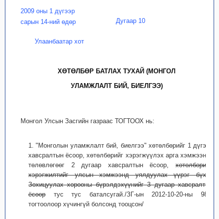
2009 оны 1 дүгээр
Дугаар 10
сарын 14-ний өдөр
Улаанбаатар хот
ХӨТӨЛБӨР БАТЛАХ ТУХАЙ (МОНГОЛ
УЛАМЖЛАЛТ БИЙ, БИЕЛГЭЭ)
Монгол Улсын Засгийн газраас ТОГТООХ нь:
1. "Монголын уламжлалт бий, биелгээ" хөтөлбөрийг 1 дүгээр
хавсралтын ёсоор, хөтөлбөрийг хэрэгжүүлэх арга хэмжээний
төлөвлөгөөг 2 дугаар хавсралтын ёсоор,
хөтөлбөрийн
хэрэгжилтийг улсын хэмжээнд уялдуулах үүрэг бүхий
Зохицуулах хорооны бүрэлдэхүүнийг 3 дугаар хавсралтын
ёсоор
тус тус баталсугай./ЗГ-ын 2012-10-20-ны 98-р
тогтоолоор хүчингүй болсонд тооцсон/