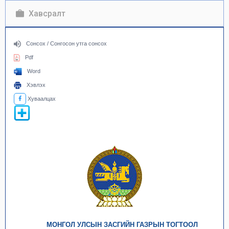
Хавсралт
Сонсох / Сонгосон утга сонсох
Pdf
Word
Хэвлэх
Хуваалцах
МОНГОЛ УЛСЫН ЗАСГИЙН ГАЗРЫН ТОГТООЛ