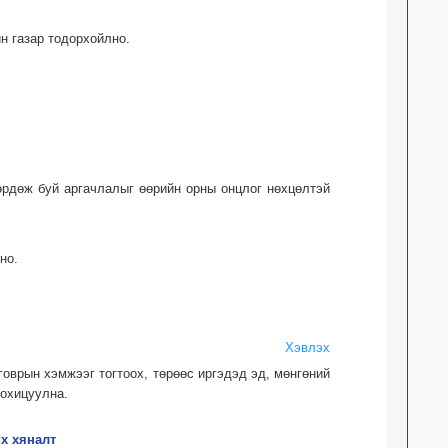
н газар тодорхойлно.
рдөж буй аргачлалыг өөрийн орны онцлог нөхцөлтэй
но.
Хэвлэх
оврын хэмжээг тогтоох, төрөөс иргэдэд эд, мөнгөний
зохицуулна.
х хяналт