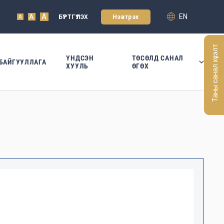
A
EN
A
БҮРТГҮҮЛЭХ
Нэвтрэх
A
Таны санал хүсэлт
ҮНДСЭН
ТӨСӨЛД САНАЛ
БАЙГУУЛЛАГА
ХУУЛЬ
ӨГӨХ