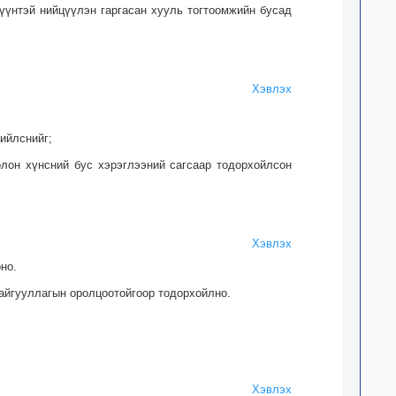
үүнтэй нийцүүлэн гаргасан хууль тогтоомжийн бусад
Хэвлэх
ийлснийг;
олон хүнсний бус хэрэглээний сагсаар тодорхойлсон
Хэвлэх
но.
айгууллагын оролцоотойгоор тодорхойлно.
Хэвлэх