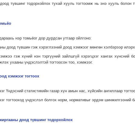
доод түвшинг тодорхойлох тухай хууль тогтоомж нь энэ хууль болон т
томьёо
дараахь нэр томьёог дор дурдсан утгаар ойлгоно:
аны доод түвшин гэж хэрэглээний доод хэмжээг мөнгөн хэлбэрээр илэрх
хэмжээ гэж хүний нэн тэргүүний зайлшгүй хэрэгцээг хангах хүнсний б
жлэх ухааны үндэслэлтэй тогтоосон тоо, хэмжээг.
оод хэмжээг тогтоох
эг Үндэсний статистикийн газар хүн амын нас, хүйсийн ангиллаар тогтоо
ээг тогтооход үндэслэл болгох норм, нормативыг эрдэм шинжилгээний б
ьжиргааны доод түвшинг тодорхойлох