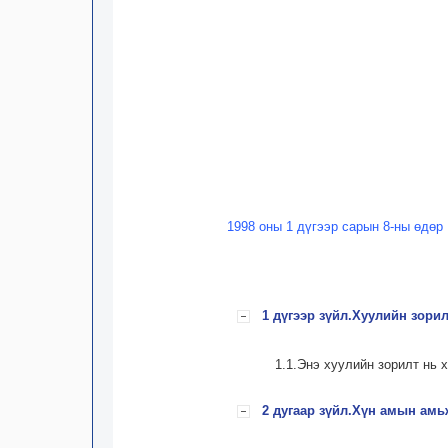
1998 оны 1 дүгээр сарын 8-ны өдөр
1 дүгээр зүйл.Хуулийн зорил
1.1.Энэ хуулийн зорилт нь
2 дугаар зүйл.Хүн амын амь