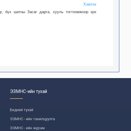
Хэвлэх
р, бүх шатны Засаг дарга, хууль тогтоомжоор эрх
ЭЗМНС-ийн тухай
Бидний тухай
ЭЗМНС - ийн танилцуулга
ЭЗМНС - ийн журам