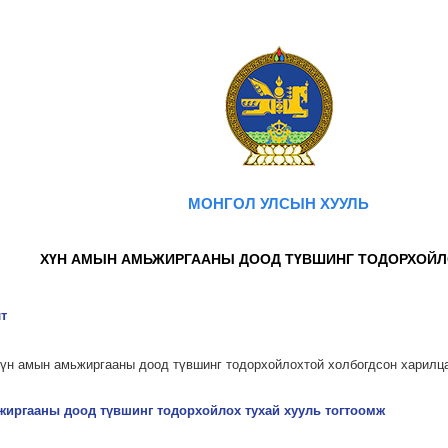
МОНГОЛ УЛСЫН ХУУЛЬ
ХҮН АМЫН АМЬЖИРГААНЫ ДООД ТҮВШИНГ ТОДОРХОЙЛ
т
 хүн амын амьжиргааны доод түвшинг тодорхойлохтой холбогдсон харилц
жиргааны доод түвшинг тодорхойлох тухай хууль тогтоомж