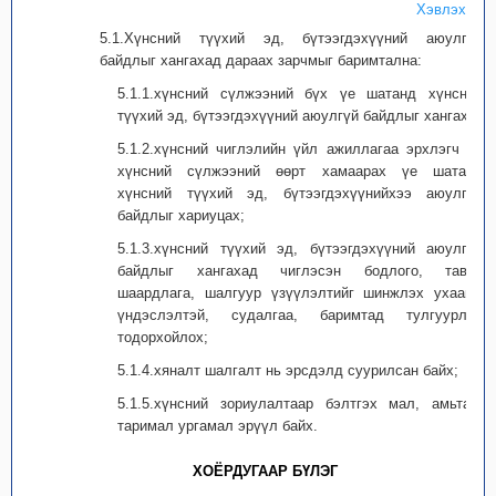
Хэвлэх
5.1.Хүнсний түүхий эд, бүтээгдэхүүний аюулгүй
байдлыг хангахад дараах зарчмыг баримтална:
5.1.1.хүнсний сүлжээний бүх үе шатанд хүнсний
түүхий эд, бүтээгдэхүүний аюулгүй байдлыг хангах;
5.1.2.хүнсний чиглэлийн үйл ажиллагаа эрхлэгч нь
хүнсний сүлжээний өөрт хамаарах үе шатанд
хүнсний түүхий эд, бүтээгдэхүүнийхээ аюулгүй
байдлыг хариуцах;
5.1.3.хүнсний түүхий эд, бүтээгдэхүүний аюулгүй
байдлыг хангахад чиглэсэн бодлого, тавих
шаардлага, шалгуур үзүүлэлтийг шинжлэх ухааны
үндэслэлтэй, судалгаа, баримтад тулгуурлан
тодорхойлох;
5.1.4.хяналт шалгалт нь эрсдэлд суурилсан байх;
5.1.5.хүнсний зориулалтаар бэлтгэх мал, амьтан,
таримал ургамал эрүүл байх.
ХОЁРДУГААР БҮЛЭГ