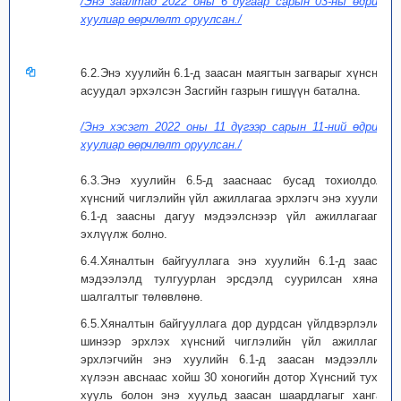
/Энэ заалтад 2022 оны 6 дугаар сарын 03-ны өдрийн
хуулиар өөрчлөлт оруулсан./
6.2.Энэ хуулийн 6.1-д заасан маягтын загварыг хүнсний
асуудал эрхэлсэн Засгийн газрын гишүүн батална.
/Энэ хэсэгт 2022 оны 11 дүгээр сарын 11-ний өдрийн
хуулиар өөрчлөлт оруулсан./
6.3.Энэ хуулийн 6.5-д зааснаас бусад тохиолдолд
хүнсний чиглэлийн үйл ажиллагаа эрхлэгч энэ хуулийн
6.1-д заасны дагуу мэдээлснээр үйл ажиллагаагаа
эхлүүлж болно.
6.4.Хяналтын байгууллага энэ хуулийн 6.1-д заасан
мэдээлэлд тулгуурлан эрсдэлд суурилсан хяналт
шалгалтыг төлөвлөнө.
6.5.Хяналтын байгууллага дор дурдсан үйлдвэрлэлийг
шинээр эрхлэх хүнсний чиглэлийн үйл ажиллагаа
эрхлэгчийн энэ хуулийн 6.1-д заасан мэдээллийг
хүлээн авснаас хойш 30 хоногийн дотор Хүнсний тухай
хууль болон энэ хуульд заасан шаардлагыг хангаж