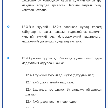
шошголохтой холбогдсон журмыг хүнсний болон эрүүл
мэндийн асуудал эрхэлсэн Засгийн газрын гишүүд
хамтран батална.
12.3.Энэ хуулийн 12.2-т зааснаас бусад харагдах
байдлаар нь шинж чанарыг тодорхойлох боломжтой
хүнсний түүхий эд, бүтээгдэхүүний шаардлагатай
мэдээллийг дагалдах хуудсанд тусгана.
12.4.Хүнсний түүхий эд, бүтээгдэхүүний шошго дараах
мэдээллийг агуулсан байна:
12.4.1.хүнсний түүхий эд, бүтээгдэхүүний нэр;
12.4.2.үйлдвэрлэгчийн нэр, хаяг;
12.4.3.хэмжээ, тоо ширхэг, бүтээгдэхүүний цувралын
дугаар;
12.4.4.үйлдвэрлэсэн он, сар, өдөр;