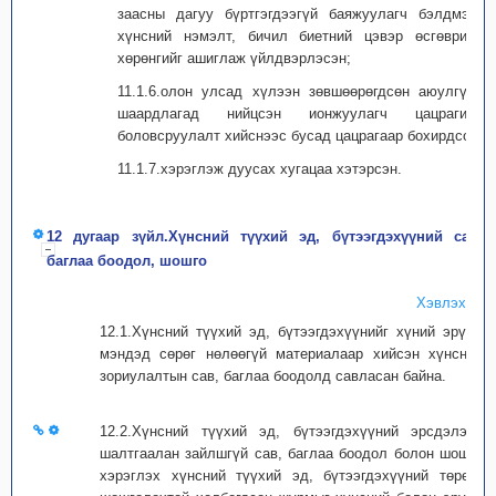
заасны дагуу бүртгэгдээгүй баяжуулагч бэлдмэл,
хүнсний нэмэлт, бичил биетний цэвэр өсгөврийн
хөрөнгийг ашиглаж үйлдвэрлэсэн;
11.1.6.олон улсад хүлээн зөвшөөрөгдсөн аюулгүйн
шаардлагад нийцсэн ионжуулагч цацрагийн
боловсруулалт хийснээс бусад цацрагаар бохирдсон;
11.1.7.хэрэглэж дуусах хугацаа хэтэрсэн.
12 дугаар зүйл.Хүнсний түүхий эд, бүтээгдэхүүний сав,
баглаа боодол, шошго
Хэвлэх
12.1.Хүнсний түүхий эд, бүтээгдэхүүнийг хүний эрүүл
мэндэд сөрөг нөлөөгүй материалаар хийсэн хүнсний
зориулалтын сав, баглаа боодолд савласан байна.
12.2.Хүнсний түүхий эд, бүтээгдэхүүний эрсдэлээс
шалтгаалан зайлшгүй сав, баглаа боодол болон шошго
хэрэглэх хүнсний түүхий эд, бүтээгдэхүүний төрөл,