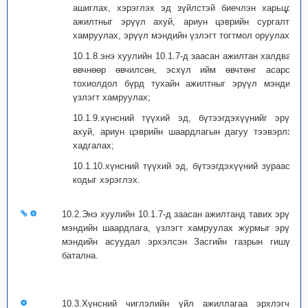
ашиглах, хэрэглэх эд зүйлстэй биечлэн харьцдаг
ажилтныг эрүүл ахуй, ариун цэврийн сургалтад
хамруулах, эрүүл мэндийн үзлэгт тогтмол оруулах;
10.1.8.энэ хуулийн 10.1.7-д заасан ажилтан халдварт
өвчнөөр өвчилсөн, эсхүл ийм өвчтөнг асарсан
тохиолдол бүрд тухайн ажилтныг эрүүл мэндийн
үзлэгт хамруулах;
10.1.9.хүнсний түүхий эд, бүтээгдэхүүнийг эрүүл
ахуй, ариун цэврийн шаардлагын дагуу тээвэрлэх,
хадгалах;
10.1.10.хүнсний түүхий эд, бүтээгдэхүүний зураасан
кодыг хэрэглэх.
10.2.Энэ хуулийн 10.1.7-д заасан ажилтанд тавих эрүүл
мэндийн шаардлага, үзлэгт хамруулах журмыг эрүүл
мэндийн асуудал эрхэлсэн Засгийн газрын гишүүн
батална.
10.3.Хүнсний чиглэлийн үйл ажиллагаа эрхлэгчид