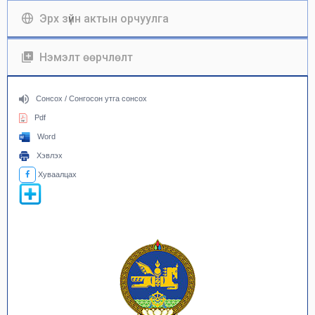
Эрх зүйн актын орчуулга
Нэмэлт өөрчлөлт
Сонсох / Сонгосон утга сонсох
Pdf
Word
Хэвлэх
Хуваалцах