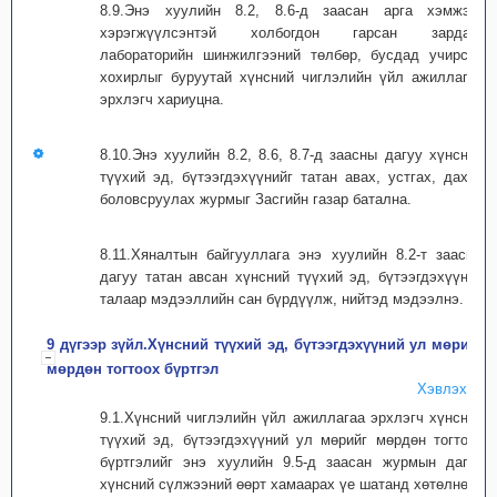
8.9.Энэ хуулийн 8.2, 8.6-д заасан арга хэмжээг
хэрэгжүүлсэнтэй холбогдон гарсан зардал,
лабораторийн шинжилгээний төлбөр, бусдад учирсан
хохирлыг буруутай хүнсний чиглэлийн үйл ажиллагаа
эрхлэгч хариуцна.
8.10.Энэ хуулийн 8.2, 8.6, 8.7-д заасны дагуу хүнсний
түүхий эд, бүтээгдэхүүнийг татан авах, устгах, дахин
боловсруулах журмыг Засгийн газар батална.
8.11.Хяналтын байгууллага энэ хуулийн 8.2-т заасны
дагуу татан авсан хүнсний түүхий эд, бүтээгдэхүүний
талаар мэдээллийн сан бүрдүүлж, нийтэд мэдээлнэ.
9 дүгээр зүйл.Хүнсний түүхий эд, бүтээгдэхүүний ул мөрийг
мөрдөн тогтоох бүртгэл
Хэвлэх
9.1.Хүнсний чиглэлийн үйл ажиллагаа эрхлэгч хүнсний
түүхий эд, бүтээгдэхүүний ул мөрийг мөрдөн тогтоох
бүртгэлийг энэ хуулийн 9.5-д заасан журмын дагуу
хүнсний сүлжээний өөрт хамаарах үе шатанд хөтөлнө.