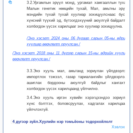
3.2.Ургамлын эрүүл мэнд, ургамал хамгааллын тухай,
Малын генетик нөөцийн тухай, Мал, амьтны эрүүл
мэндийн тухай тухай хуулиар зохицуулснаас бусад
хүнсний түүхий эд, бүтээгдэхүүний аюулгүй байдалтай
холбогдон үүсэх харилцааг энэ хуулиар зохицуулна.
/Энэ хэсэгт 2024 оны 06 дугаар сарын 05-ны өдрийн
хуулиар өөрчлөлт оруулсан./
/Энэ хэсэгт 2018 оны 11 дүгээр сарын 15-ны өдрийн хуулиар
өөрчлөлт оруулсан./
3.3.Энэ хууль мал, амьтанд зориулан үйлдвэрлэх,
импортлох тэжээл, газар тариалангийн үйлдвэрлэлд
ашиглах бордооны аюулгүй байдлыг хангахтай
холбогдон үүсэх харилцаанд үйлчилнэ.
3.4.Энэ хууль иргэн хувийн хэрэгцээндээ зориулан
хүнс бэлтгэх, боловсруулах, хадгалах харилцаанд
үйлчлэхгүй.
4 дүгээр зүйл.Хуулийн нэр томьёоны тодорхойлолт
Хэвлэх