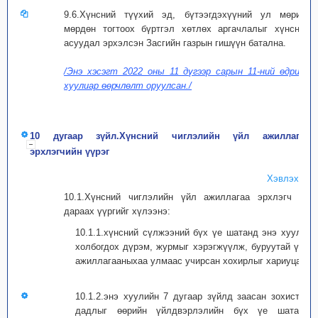
9.6.Хүнсний түүхий эд, бүтээгдэхүүний ул мөрийг
мөрдөн тогтоох бүртгэл хөтлөх аргачлалыг хүнсний
асуудал эрхэлсэн Засгийн газрын гишүүн батална.
/Энэ хэсэгт 2022 оны 11 дүгээр сарын 11-ний өдрийн
хуулиар өөрчлөлт оруулсан./
10 дугаар зүйл.Хүнсний чиглэлийн үйл ажиллагаа
эрхлэгчийн үүрэг
Хэвлэх
10.1.Хүнсний чиглэлийн үйл ажиллагаа эрхлэгч нь
дараах үүргийг хүлээнэ:
10.1.1.хүнсний сүлжээний бүх үе шатанд энэ хууль,
холбогдох дүрэм, журмыг хэрэгжүүлж, буруутай үйл
ажиллагааныхаа улмаас учирсан хохирлыг хариуцах;
10.1.2.энэ хуулийн 7 дугаар зүйлд заасан зохистой
дадлыг өөрийн үйлдвэрлэлийн бүх үе шатанд