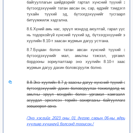
байгууллагын шийдвэрийг гартал хүнсний түүхий эд,
бүтээгдэхүүнийг татан авсан он, сар, өдрийг тэмдэглэн
тухайн түүхий эд, бүтээгдэхүүнийг тусгаарлан
битүүмжилж хадгална.
8.6.Хүний амь нас, эрүүл мэндэд аюултай, гарал үүсэл
нь тодорхойгүй хүнсний түүхий эд, бүтээгдэхүүнийг энэ
хуулийн 8.10-т заасан журмын дагуу устгана.
8.7.Буцаан болон татан авсан хүнсний түүхий эд,
бүтээгдэхүүнийг мал, амьтны тэжээл, ургамлын
бордооны зориулалтаар энэ хуулийн 8.10-т заасан
журмын дагуу дахин боловсруулж болно.
8.8.Энэ хуулийн 8.7-д заасны дагуу хүнсний түүхий эд,
бүтээгдэхүүнийг дахин боловсруулах тохиолдолд мал,
амьтны эрүүл мэндийн болон ургамал хамгааллын
асуудал эрхэлсэн төрийн захиргааны байгууллагаас
зөвшөөрөл авна.
/Энэ хэсгийг 2023 оны 01 дүгээр сарын 06-ны өдрийн
хуулиар хүчингүй болсонд тооцсон./