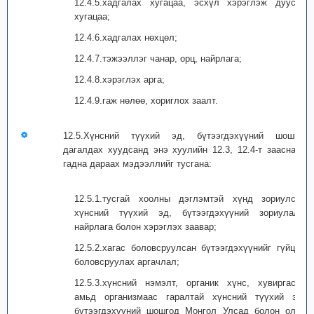
12.4.5.хадгалах хугацаа, эсхүл хэрэглэж дуусах
хугацаа;
12.4.6.хадгалах нөхцөл;
12.4.7.тэжээллэг чанар, орц, найрлага;
12.4.8.хэрэглэх арга;
12.4.9.гаж нөлөө, хориглох заалт.
12.5.Хүнсний түүхий эд, бүтээгдэхүүний шошго,
дагалдах хуудсанд энэ хуулийн 12.3, 12.4-т зааснаас
гадна дараах мэдээллийг тусгана:
12.5.1.тусгай хоолны дэглэмтэй хүнд зориулсан
хүнсний түүхий эд, бүтээгдэхүүний зориулалт,
найрлага болон хэрэглэх заавар;
12.5.2.хагас боловсруулсан бүтээгдэхүүнийг гүйцэд
боловсруулах аргачлал;
12.5.3.хүнсний нэмэлт, органик хүнс, хувиргасан
амьд организмаас гаралтай хүнсний түүхий эд,
бүтээгдэхүүний шошгод Монгол Улсад болон олон