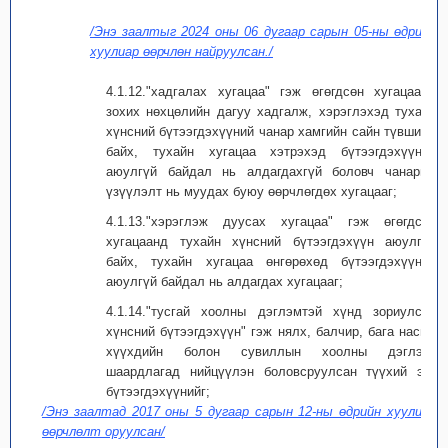
/Энэ заалтыг 2024 оны 06 дугаар сарын 05-ны өдрийн
хуулиар өөрчлөн найруулсан./
4.1.12."хадгалах хугацаа" гэж өгөгдсөн хугацаанд
зохих нөхцөлийн дагуу хадгалж, хэрэглэхэд тухайн
хүнсний бүтээгдэхүүний чанар хамгийн сайн түвшинд
байх, тухайн хугацаа хэтрэхэд бүтээгдэхүүний
аюулгүй байдал нь алдагдахгүй боловч чанарын
үзүүлэлт нь муудах буюу өөрчлөгдөх хугацааг;
4.1.13."хэрэглэж дуусах хугацаа" гэж өгөгдсөн
хугацаанд тухайн хүнсний бүтээгдэхүүн аюулгүй
байх, тухайн хугацаа өнгөрөхөд бүтээгдэхүүний
аюулгүй байдал нь алдагдах хугацааг;
4.1.14."тусгай хоолны дэглэмтэй хүнд зориулсан
хүнсний бүтээгдэхүүн" гэж нялх, балчир, бага насны
хүүхдийн болон сувиллын хоолны дэглэм,
шаардлагад нийцүүлэн боловсруулсан түүхий эд,
бүтээгдэхүүнийг;
/Энэ заалтад 2017 оны 5 дугаар сарын 12-ны өдрийн хуулиар
өөрчлөлт оруулсан/