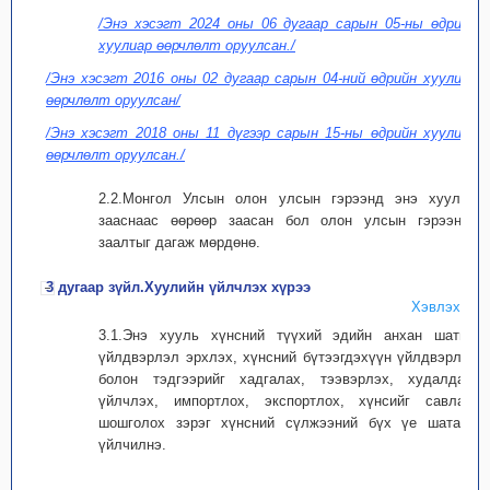
/Энэ хэсэгт 2024 оны 06 дугаар сарын 05-ны өдрийн
хуулиар өөрчлөлт оруулсан./
/Энэ хэсэгт 2016 оны 02 дугаар сарын 04-ний өдрийн хуулиар
өөрчлөлт оруулсан/
/Энэ хэсэгт 2018 оны 11 дүгээр сарын 15-ны өдрийн хуулиар
өөрчлөлт оруулсан./
2.2.Монгол Улсын олон улсын гэрээнд энэ хуульд
зааснаас өөрөөр заасан бол олон улсын гэрээний
заалтыг дагаж мөрдөнө.
3 дугаар зүйл.Хуулийн үйлчлэх хүрээ
Хэвлэх
3.1.Энэ хууль хүнсний түүхий эдийн анхан шатны
үйлдвэрлэл эрхлэх, хүнсний бүтээгдэхүүн үйлдвэрлэх
болон тэдгээрийг хадгалах, тээвэрлэх, худалдах,
үйлчлэх, импортлох, экспортлох, хүнсийг савлах,
шошголох зэрэг хүнсний сүлжээний бүх үе шатанд
үйлчилнэ.