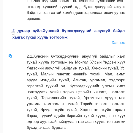
1.1.Энэ хуулийн зорилт нь хүнсний сүлжээний бүх үе
шатанд хүнсний түүхий эд, бүтээгдэхүүний аюулгүй
байдлыг хангахтай холбогдсон харилцааг зохицуулахад
оршино.
2 дугаар зүйл.Хүнсний бүтээгдэхүүний аюулгүй байдлыг
хангах тухай хууль тогтоомж
Хэвлэх
2.1.Хүнсний бүтээгдэхүүний аюулгүй байдлыг хангах
тухай хууль тогтоомж нь Монгол Улсын Үндсэн хууль,
Үндэсний аюулгүй байдлын тухай, Хүнсний тухай, Усны
тухай, Малын генетик нөөцийн тухай, Мал, амьтны
эрүүл мэндийн тухай, Амьтан, ургамал, тэдгээрийн
гаралтай түүхий эд, бүтээгдэхүүнийг улсын хилээр
нэвтрүүлэх үеийн хорио цээрийн хяналт, шалгалтын
тухай, Тариалангийн тухай, Ургамлын эрүүл мэнд,
ургамал хамгааллын тухай, Төрийн хяналт шалгалтын
тухай, Эрүүл ахуйн тухай, Хөдөө аж ахуйн гаралтай
бараа, түүхий эдийн биржийн тухай хууль, энэ хууль,
эдгээр хуультай нийцүүлэн гаргасан хууль тогтоомжийн
бусад актаас бүрдэнэ.