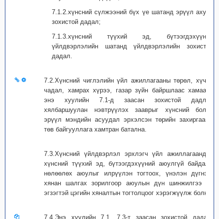
7.1.2.хүнсний сүлжээний бүх үе шатанд эрүүл ахуйн
зохистой дадал;
7.1.3.хүнсний түүхий эд, бүтээгдэхүүний
үйлдвэрлэлийн шатанд үйлдвэрлэлийн зохистой
дадал.
7.2.Хүнсний чиглэлийн үйл ажиллагааны төрөл, хүчин
чадал, хамрах хүрээ, газар зүйн байршлаас хамаарч
энэ хуулийн 7.1-д заасан зохистой дадлыг
хялбаршуулан нэвтрүүлэх зааврыг хүнсний болон
эрүүл мэндийн асуудал эрхэлсэн төрийн захиргааны
төв байгууллага хамтран батална.
7.3.Хүнсний үйлдвэрлэл эрхлэгч үйл ажиллагаандаа
хүнсний түүхий эд, бүтээгдэхүүний аюулгүй байдалд
нөлөөлөх аюулыг илрүүлэн тогтоох, үнэлэн дүгнэх,
хянан шалгах зорилгоор аюулын дүн шинжилгээ ба
эгзэгтэй цэгийн хяналтын тогтолцоог хэрэгжүүлж болно.
7.4.Энэ хуулийн 7.1, 7.3-т заасан зохистой дадал,