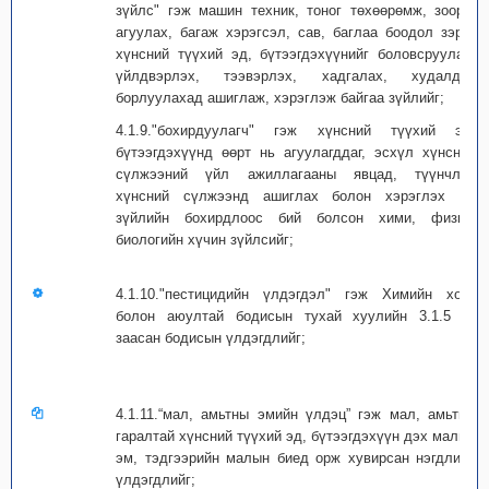
зүйлс" гэж машин техник, тоног төхөөрөмж, зоорь,
агуулах, багаж хэрэгсэл, сав, баглаа боодол зэрэг
хүнсний түүхий эд, бүтээгдэхүүнийг боловсруулах,
үйлдвэрлэх, тээвэрлэх, хадгалах, худалдан
борлуулахад ашиглаж, хэрэглэж байгаа зүйлийг;
4.1.9."бохирдуулагч" гэж хүнсний түүхий эд,
бүтээгдэхүүнд өөрт нь агуулагддаг, эсхүл хүнсний
сүлжээний үйл ажиллагааны явцад, түүнчлэн
хүнсний сүлжээнд ашиглах болон хэрэглэх эд
зүйлийн бохирдлоос бий болсон хими, физик,
биологийн хүчин зүйлсийг;
4.1.10."пестицидийн үлдэгдэл" гэж Химийн хорт
болон аюултай бодисын тухай хуулийн 3.1.5 -д
заасан бодисын үлдэгдлийг;
4.1.11.“мал, амьтны эмийн үлдэц” гэж мал, амьтны
гаралтай хүнсний түүхий эд, бүтээгдэхүүн дэх малын
эм, тэдгээрийн малын биед орж хувирсан нэгдлийн
үлдэгдлийг;