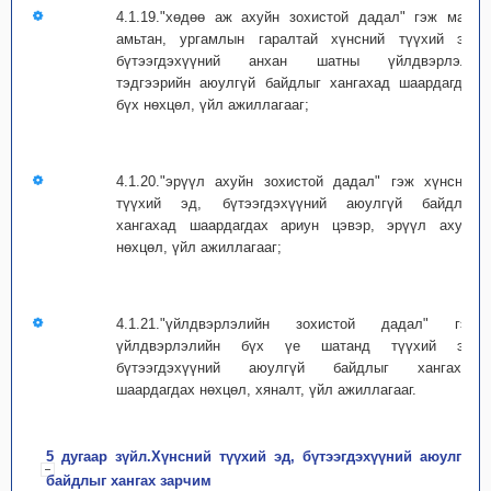
4.1.19."хөдөө аж ахуйн зохистой дадал" гэж мал,
амьтан, ургамлын гаралтай хүнсний түүхий эд,
бүтээгдэхүүний анхан шатны үйлдвэрлэлд
тэдгээрийн аюулгүй байдлыг хангахад шаардагдах
бүх нөхцөл, үйл ажиллагааг;
4.1.20."эрүүл ахуйн зохистой дадал" гэж хүнсний
түүхий эд, бүтээгдэхүүний аюулгүй байдлыг
хангахад шаардагдах ариун цэвэр, эрүүл ахуйн
нөхцөл, үйл ажиллагааг;
4.1.21."үйлдвэрлэлийн зохистой дадал" гэж
үйлдвэрлэлийн бүх үе шатанд түүхий эд,
бүтээгдэхүүний аюулгүй байдлыг хангахад
шаардагдах нөхцөл, хяналт, үйл ажиллагааг.
5 дугаар зүйл.Хүнсний түүхий эд, бүтээгдэхүүний аюулгүй
байдлыг хангах зарчим