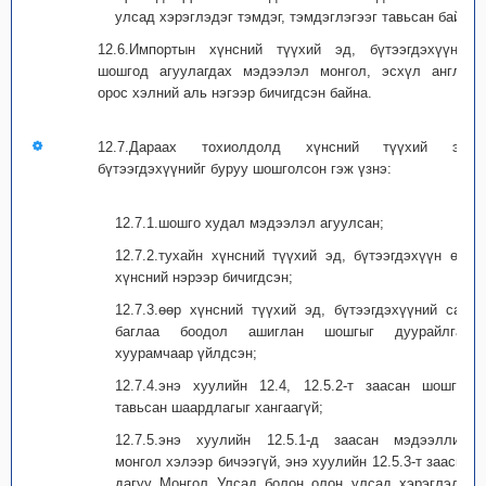
улсад хэрэглэдэг тэмдэг, тэмдэглэгээг тавьсан байх.
12.6.Импортын хүнсний түүхий эд, бүтээгдэхүүний
шошгод агуулагдах мэдээлэл монгол, эсхүл англи,
орос хэлний аль нэгээр бичигдсэн байна.
12.7.Дараах тохиолдолд хүнсний түүхий эд,
бүтээгдэхүүнийг буруу шошголсон гэж үзнэ:
12.7.1.шошго худал мэдээлэл агуулсан;
12.7.2.тухайн хүнсний түүхий эд, бүтээгдэхүүн өөр
хүнсний нэрээр бичигдсэн;
12.7.3.өөр хүнсний түүхий эд, бүтээгдэхүүний сав,
баглаа боодол ашиглан шошгыг дуурайлгаж
хуурамчаар үйлдсэн;
12.7.4.энэ хуулийн 12.4, 12.5.2-т заасан шошгод
тавьсан шаардлагыг хангаагүй;
12.7.5.энэ хуулийн 12.5.1-д заасан мэдээллийг
монгол хэлээр бичээгүй, энэ хуулийн 12.5.3-т заасны
дагуу Монгол Улсад болон олон улсад хэрэглэдэг