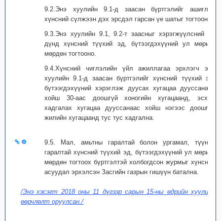
9.2.Энэ хуулийн 9.1-д заасан бүртгэлийг ашиглан
хүнсний сүлжээн дэх эрсдэл гарсан үе шатыг тогтооно.
9.3.Энэ хуулийн 9.1, 9.2-т заасныг хэрэгжүүлсний үр
дүнд хүнсний түүхий эд, бүтээгдэхүүний ул мөрийг
мөрдөн тогтооно.
9.4.Хүнсний чиглэлийн үйл ажиллагаа эрхлэгч энэ
хуулийн 9.1-д заасан бүртгэлийг хүнсний түүхий эд,
бүтээгдэхүүний хэрэглэж дуусах хугацаа дууссанаас
хойш 30-аас доошгүй хоногийн хугацаанд, эсхүл
хадгалах хугацаа дууссанаас хойш нэгээс доошгүй
жилийн хугацаанд тус тус хадгална.
9.5. Мал, амьтны гаралтай болон ургамал, түүний
гаралтай хүнсний түүхий эд, бүтээгдэхүүний ул мөрийг
мөрдөн тогтоох бүртгэлтэй холбогдсон журмыг хүнсний
асуудал эрхэлсэн Засгийн газрын гишүүн батална.
/Энэ хэсэгт 2018 оны 11 дүгээр сарын 15-ны өдрийн хуулиар
өөрчлөлт оруулсан./