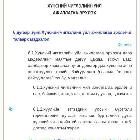
ХҮНСНИЙ ЧИГЛЭЛИЙН ҮЙЛ
АЖИЛЛАГАА ЭРХЛЭХ
6 дугаар зүйл.Хүнсний чиглэлийн үйл ажиллагаа эрхлэгчийн
талаарх мэдээлэл
Хэвлэх
6.1.Хүнсний чиглэлийн үйл ажиллагаа эрхлэгч дараах
мэдээллийг маягтын дагуу цахим, эсхүл цаасан
хэлбэрээр харьяалах нутаг дэвсгэр дэх хүнсний хяналт
хэрэгжүүлэх төрийн байгууллага /цаашид "хяналтын
байгууллага" гэх /-д мэдээлнэ:
6.1.1.хүнсний чиглэлийн үйл ажиллагаа эрхлэгчийн
нэр, байршил, хаяг, утас, факсын дугаар, цахим хаяг;
6.1.2.хуулийн этгээдийн улсын бүртгэлийн
гэрчилгээний дугаар, иргэний бүртгэлийн дугаар,
хүнсний чиглэлийн үйл ажиллагааны төрөл, хэлбэр,
дотоод хяналтын журам.