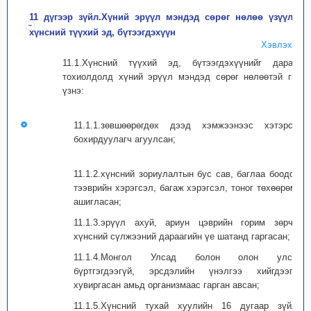
11 дүгээр зүйл.Хүний эрүүл мэндэд сөрөг нөлөө үзүүлэх
хүнсний түүхий эд, бүтээгдэхүүн
Хэвлэх
11.1.Хүнсний түүхий эд, бүтээгдэхүүнийг дараах
тохиолдолд хүний эрүүл мэндэд сөрөг нөлөөтэй гэж
үзнэ:
11.1.1.зөвшөөрөгдөх дээд хэмжээнээс хэтэрсэн
бохирдуулагч агуулсан;
11.1.2.хүнсний зориулалтын бус сав, баглаа боодол,
тээврийн хэрэгсэл, багаж хэрэгсэл, тоног төхөөрөмж
ашигласан;
11.1.3.эрүүл ахуй, ариун цэврийн горим зөрчин
хүнсний сүлжээний дараагийн үе шатанд гаргасан;
11.1.4.Монгол Улсад болон олон улсад
бүртгэгдээгүй, эрсдэлийн үнэлгээ хийгдээгүй
хувиргасан амьд организмаас гарган авсан;
11.1.5.Хүнсний тухай хуулийн 16 дугаар зүйлд