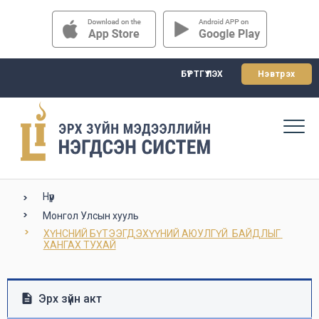
БҮРТГҮҮЛЭХ
Нэвтрэх
Нүүр
Монгол Улсын хууль
ХҮНСНИЙ БҮТЭЭГДЭХҮҮНИЙ АЮУЛГҮЙ  БАЙДЛЫГ 
ХАНГАХ ТУХАЙ
Эрх зүйн акт