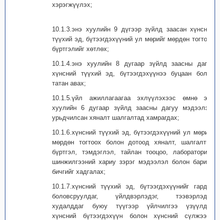
хэрэгжүүлэх;
10.1.3.энэ хуулийн 9 дүгээр зүйлд заасан хүнсний
түүхий эд, бүтээгдэхүүний ул мөрийг мөрдөн тогтоох
бүртгэлийг хөтлөх;
10.1.4.энэ хуулийн 8 дугаар зүйлд заасны дагуу
хүнсний түүхий эд, бүтээгдэхүүнээ буцаан болон
татан авах;
10.1.5.үйл ажиллагаагаа эхлүүлэхээс өмнө энэ
хуулийн 6 дугаар зүйлд заасны дагуу мэдээлэх,
урьдчилсан хяналт шалгалтад хамрагдах;
10.1.6.хүнсний түүхий эд, бүтээгдэхүүний ул мөрийг
мөрдөн тогтоох болон дотоод хяналт, шалгалтын
бүртгэл, тэмдэглэл, тайлан тооцоо, лабораторийн
шинжилгээний хариу зэрэг мэдээлэл болон баримт
бичгийг хадгалах;
10.1.7.хүнсний түүхий эд, бүтээгдэхүүнийг гардан
боловсруулдаг, үйлдвэрлэдэг, тээвэрлэдэг,
худалддаг буюу түүгээр үйлчилгээ үзүүлдэг,
хүнсний бүтээгдэхүүн болон хүнсний сүлжээнд