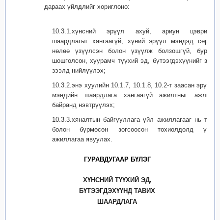
дараах үйлдлийг хориглоно:
10.3.1.хүнсний эрүүл ахуй, ариун цэврийн
шаардлагыг хангаагүй, хүний эрүүл мэндэд сөрөг
нөлөө үзүүлсэн болон үзүүлж болзошгүй, буруу
шошголсон, хуурамч түүхий эд, бүтээгдэхүүнийг зах
зээлд нийлүүлэх;
10.3.2.энэ хуулийн 10.1.7, 10.1.8, 10.2-т заасан эрүүл
мэндийн шаардлага хангаагүй ажилтныг ажлын
байранд нэвтрүүлэх;
10.3.3.хяналтын байгууллага үйл ажиллагааг нь түр
болон бүрмөсөн зогсоосон тохиолдолд үйл
ажиллагаа явуулах.
ГУРАВДУГААР БҮЛЭГ
ХҮНСНИЙ ТҮҮХИЙ ЭД,
БҮТЭЭГДЭХҮҮНД ТАВИХ
ШААРДЛАГА