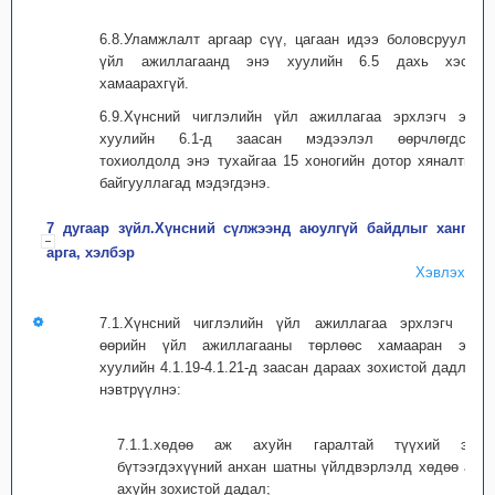
6.8.Уламжлалт аргаар сүү, цагаан идээ боловсруулах
үйл ажиллагаанд энэ хуулийн 6.5 дахь хэсэг
хамаарахгүй.
6.9.Хүнсний чиглэлийн үйл ажиллагаа эрхлэгч энэ
хуулийн 6.1-д заасан мэдээлэл өөрчлөгдсөн
тохиолдолд энэ тухайгаа 15 хоногийн дотор хяналтын
байгууллагад мэдэгдэнэ.
7 дугаар зүйл.Хүнсний сүлжээнд аюулгүй байдлыг хангах
арга, хэлбэр
Хэвлэх
7.1.Хүнсний чиглэлийн үйл ажиллагаа эрхлэгч нь
өөрийн үйл ажиллагааны төрлөөс хамааран энэ
хуулийн 4.1.19-4.1.21-д заасан дараах зохистой дадлыг
нэвтрүүлнэ:
7.1.1.хөдөө аж ахуйн гаралтай түүхий эд,
бүтээгдэхүүний анхан шатны үйлдвэрлэлд хөдөө аж
ахуйн зохистой дадал;