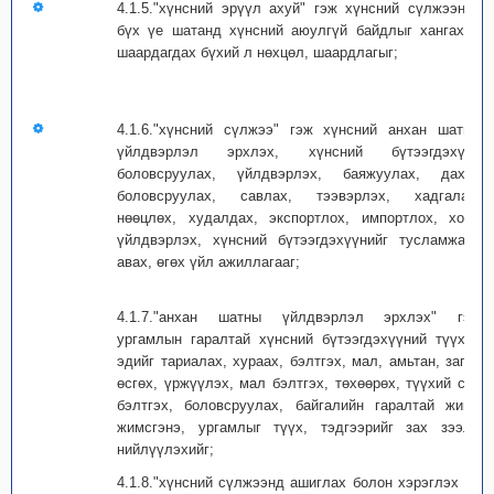
4.1.5."хүнсний эрүүл ахуй" гэж хүнсний сүлжээний
бүх үе шатанд хүнсний аюулгүй байдлыг хангахад
шаардагдах бүхий л нөхцөл, шаардлагыг;
4.1.6."хүнсний сүлжээ" гэж хүнсний анхан шатны
үйлдвэрлэл эрхлэх, хүнсний бүтээгдэхүүн
боловсруулах, үйлдвэрлэх, баяжуулах, дахин
боловсруулах, савлах, тээвэрлэх, хадгалах,
нөөцлөх, худалдах, экспортлох, импортлох, хоол
үйлдвэрлэх, хүнсний бүтээгдэхүүнийг тусламжаар
авах, өгөх үйл ажиллагааг;
4.1.7."анхан шатны үйлдвэрлэл эрхлэх" гэж
ургамлын гаралтай хүнсний бүтээгдэхүүний түүхий
эдийг тариалах, хураах, бэлтгэх, мал, амьтан, загас
өсгөх, үржүүлэх, мал бэлтгэх, төхөөрөх, түүхий сүү
бэлтгэх, боловсруулах, байгалийн гаралтай жимс
жимсгэнэ, ургамлыг түүх, тэдгээрийг зах зээлд
нийлүүлэхийг;
4.1.8."хүнсний сүлжээнд ашиглах болон хэрэглэх эд