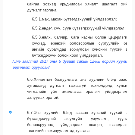
байгаа эсэхэд урьдчилсан хяналт шалгалт хийж,
дүгнэлт гаргана:
6.5.1.мах, махан бүтээгдэхүүний үйлдвэрлэл;
6.5.2.өндөг, сүү, сүүн бүтээгдэхүүний үйлдвэрлэл;
6.5.3.нялх, балчир, бага насны болон цэцэрлэгийн
хүүхэд, ерөнхий боловсролын сургуулийн бага
ангийн сурагчдад зориулсан хүнсний түүхий эд,
бүтээгдэхүүн болон хоол үйлдвэрлэл.
/Энэ заалтад 2017 оны 5 дугаар сарын 12-ны өдрийн хуулиар
өөрчлөлт оруулсан/
6.6.Хяналтын байгууллага энэ хуулийн 6.5-д заасан
хугацаанд дүгнэлт гаргаагүй тохиолдолд хүнсний
чиглэлийн үйл ажиллагаа эрхлэгч үйлдвэрлэлээ
эхлүүлэх эрхтэй.
6.7.Энэ хуулийн 6.5-д заасан хүнсний түүхий эд,
бүтээгдэхүүний аюулгүйн үзүүлэлт, түүнийг
боловсруулах, үйлдвэрлэх нөхцөл, шаардлагыг
техникийн зохицуулалтад тусгана.