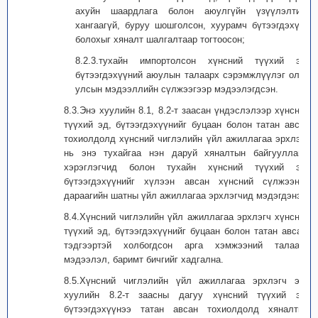
ахуйн шаардлага болон аюулгүйн үзүүлэлтийг
хангаагүй, буруу шошголсон, хуурамч бүтээгдэхүүн
болохыг хяналт шалгалтаар тогтоосон;
8.2.3.тухайн импортолсон хүнсний түүхий эд,
бүтээгдэхүүний аюулын талаарх сэрэмжлүүлэг олон
улсын мэдээллийн сүлжээгээр мэдээлэгдсэн.
8.3.Энэ хуулийн 8.1, 8.2-т заасан үндэслэлээр хүнсний
түүхий эд, бүтээгдэхүүнийг буцаан болон татан авсан
тохиолдолд хүнсний чиглэлийн үйл ажиллагаа эрхлэгч
нь энэ тухайгаа нэн даруй хяналтын байгууллага,
хэрэглэгчид болон тухайн хүнсний түүхий эд,
бүтээгдэхүүнийг хүлээн авсан хүнсний сүлжээний
дараагийн шатны үйл ажиллагаа эрхлэгчид мэдэгдэнэ.
8.4.Хүнсний чиглэлийн үйл ажиллагаа эрхлэгч хүнсний
түүхий эд, бүтээгдэхүүнийг буцаан болон татан авсан,
тэдгээртэй холбогдсон арга хэмжээний талаарх
мэдээлэл, баримт бичгийг хадгална.
8.5.Хүнсний чиглэлийн үйл ажиллагаа эрхлэгч энэ
хуулийн 8.2-т заасны дагуу хүнсний түүхий эд,
бүтээгдэхүүнээ татан авсан тохиолдолд хяналтын