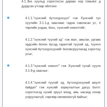
4.1.Энэ хуульд хэрэглэсэн дараах нэр томьёог дор
дурдсан утгаар ойлгоно:
4.1.1."хүнсний бүтээгдэхүүн" гэж Хүнсний тухай
хуулийн 3.1.1-д зааснаас гадна савласан ус, бүх
төрлийн ундаа, бохь, хүнсний нэмэлтийг;
4.1.2."хүнсний түүхий эд" гэж мал, амьтан, ургамал,
эрдсийн болон бусад гаралтай түүхий эд, түүнчлэн
хүнсний бүтээгдэхүүнийг боловсруулахад хэрэглэдэг
усыг;
4.1.3."хүнсний нэмэлт" гэж Хүнсний тухай хуулийн
3.1.9-д заасныг;
4.1.4."хүнсний түүхий эд, бүтээгдэхүүний аюулгүй
байдал" гэж хүнсийг зориулалтын дагуу бэлтгэж
хэрэглэхэд хүний эрүүл мэнд, амь насанд хохирол
учруулахгүй, сөргөөр нөлөөлөхгүй байхыг;