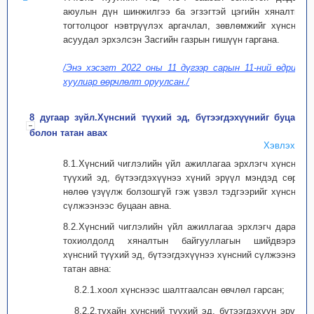
аюулын дүн шинжилгээ ба эгзэгтэй цэгийн хяналтын
тогтолцоог нэвтрүүлэх аргачлал, зөвлөмжийг хүнсний
асуудал эрхэлсэн Засгийн газрын гишүүн гаргана.
/Энэ хэсэгт 2022 оны 11 дүгээр сарын 11-ний өдрийн
хуулиар өөрчлөлт оруулсан./
8 дугаар зүйл.Хүнсний түүхий эд, бүтээгдэхүүнийг буцаан
болон татан авах
Хэвлэх
8.1.Хүнсний чиглэлийн үйл ажиллагаа эрхлэгч хүнсний
түүхий эд, бүтээгдэхүүнээ хүний эрүүл мэндэд сөрөг
нөлөө үзүүлж болзошгүй гэж үзвэл тэдгээрийг хүнсний
сүлжээнээс буцаан авна.
8.2.Хүнсний чиглэлийн үйл ажиллагаа эрхлэгч дараах
тохиолдолд хяналтын байгууллагын шийдвэрээр
хүнсний түүхий эд, бүтээгдэхүүнээ хүнсний сүлжээнээс
татан авна:
8.2.1.хоол хүнснээс шалтгаалсан өвчлөл гарсан;
8.2.2.тухайн хүнсний түүхий эд, бүтээгдэхүүн эрүүл