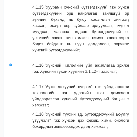
4.1.15."хуурамч хүнсний бүтээгдэхүүн" гэж хүнсний
бүтээгдэхүүний орц найрлагад зайлшгүй орох
зүйлийг бүхэлд нь буюу хэсэгчлэн хийгээгүй,
хассан, эсхүл өөр зүйлээр орлуулсан, түүнчлэн
муудсан, чанараа алдсан бүтээгдэхүүний өнгө
үзэмжийг засах, жин хэмжээг нэмэх, хасах зэргээр
бодит байдлыг нь нуун далдалсан, өөрчилсөн
хүнсний бүтээгдэхүүнийг;
4.1.16."хүнсний чиглэлийн үйл ажиллагаа эрхлэгч"
гэж Хүнсний тухай хуулийн 3.1.12–т заасныг;
4.1.17."бүтээгдэхүүний цуврал" гэж үйлдвэрлэлийн
технологийн нэг удаагийн шат дамжлагаар
үйлдвэрлэсэн хүнсний бүтээгдэхүүний багцын тоо
хэмжээг;
4.1.18."хүнсний түүхий эд, бүтээгдэхүүний аюулгүйн
үзүүлэлт" гэж хүнсэн дэх физик, хими, биологийн
бохирдлын зөвшөөрөгдөх дээд хэмжээг;