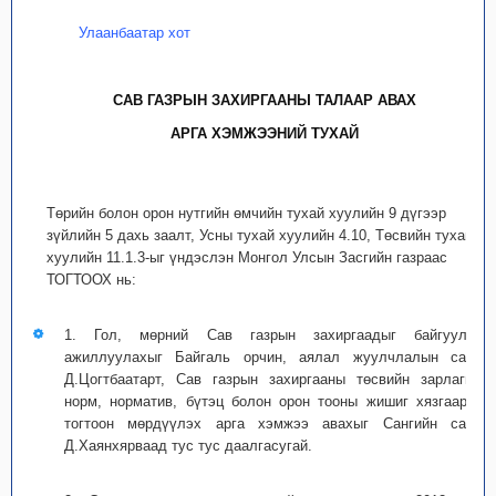
Улаанбаатар хот
САВ ГАЗРЫН ЗАХИРГААНЫ ТАЛААР АВАХ
АРГА ХЭМЖЭЭНИЙ ТУХАЙ
Төрийн болон орон нутгийн өмчийн тухай хуулийн 9 дүгээр
зүйлийн 5 дахь заалт, Усны тухай хуулийн 4.10, Төсвийн тухай
хуулийн 11.1.3-ыг үндэслэн Монгол Улсын Засгийн газраас
ТОГТООХ нь:
1. Гол, мөрний Сав газрын захиргаадыг байгуулан
ажиллуулахыг Байгаль орчин, аялал жуулчлалын сайд
Д.Цогтбаатарт, Сав газрын захиргааны төсвийн зарлагын
норм, норматив, бүтэц болон орон тооны жишиг хязгаарыг
тогтоон мөрдүүлэх арга хэмжээ авахыг Сангийн сайд
Д.Хаянхярваад тус тус даалгасугай.