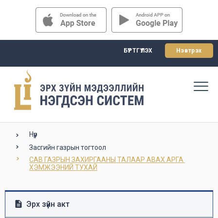
БҮРТГҮҮЛЭХ
Нэвтрэх
Нүүр
Засгийн газрын тогтоол
САВ ГАЗРЫН ЗАХИРГААНЫ ТАЛААР АВАХ АРГА 
ХЭМЖЭЭНИЙ ТУХАЙ
Эрх зүйн акт