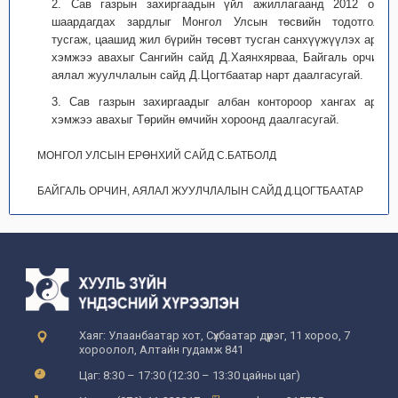
2. Сав газрын захиргаадын үйл ажиллагаанд 2012 онд
шаардагдах зардлыг Монгол Улсын төсвийн тодотголд
тусгаж, цаашид жил бүрийн төсөвт тусган санхүүжүүлэх арга
хэмжээ авахыг Сангийн сайд Д.Хаянхярваа, Байгаль орчин,
аялал жуулчлалын сайд Д.Цогтбаатар нарт даалгасугай.
3. Сав газрын захиргаадыг албан контороор хангах арга
хэмжээ авахыг Төрийн өмчийн хороонд даалгасугай.
МОНГОЛ УЛСЫН ЕРӨНХИЙ САЙД С.БАТБОЛД
БАЙГАЛЬ ОРЧИН, АЯЛАЛ ЖУУЛЧЛАЛЫН САЙД Д.ЦОГТБААТАР
Хаяг: Улаанбаатар хот, Сүхбаатар дүүрэг, 11 хороо, 7
хороолол, Алтайн гудамж 841
Цаг: 8:30 – 17:30 (12:30 – 13:30 цайны цаг)