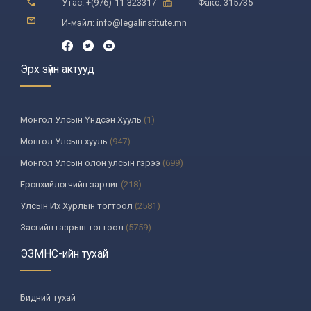
Утас: +(976)-11-323317
Факс: 315735
И-мэйл: info@legalinstitute.mn
Эрх зүйн актууд
Монгол Улсын Үндсэн Хууль
(1)
Монгол Улсын хууль
(947)
Монгол Улсын олон улсын гэрээ
(699)
Ерөнхийлөгчийн зарлиг
(218)
Улсын Их Хурлын тогтоол
(2581)
Засгийн газрын тогтоол
(5759)
Үндсэн хуулийн цэцийн шийдвэр
(335)
ЭЗМНС-ийн тухай
Улсын дээд шүүхийн тогтоол
(259)
УИХ-аас томилогддог байгууллагын дарга, түүнтэй адилтгах албан
Бидний тухай
тушаалтны шийдвэр
(130)