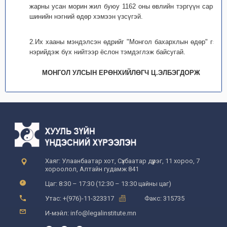
жарны усан морин жил буюу 1162 оны өвлийн тэргүүн сарын
шинийн нэгний өдөр хэмээн үзсүгэй.
2.Их хааны мэндэлсэн өдрийг "Монгол бахархлын өдөр" гэж
нэрийдэж бүх нийтээр ёслон тэмдэглэж байсугай.
МОНГОЛ УЛСЫН ЕРӨНХИЙЛӨГЧ Ц.ЭЛБЭГДОРЖ
Хаяг: Улаанбаатар хот, Сүхбаатар дүүрэг, 11 хороо, 7
хороолол, Алтайн гудамж 841
Цаг: 8:30 – 17:30 (12:30 – 13:30 цайны цаг)
Утас: +(976)-11-323317
Факс: 315735
И-мэйл: info@legalinstitute.mn