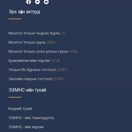
Эрх зүйн актууд
Монгол Улсын Үндсэн Хууль
(1)
Монгол Улсын хууль
(943)
Монгол Улсын олон улсын гэрээ
(699)
Ерөнхийлөгчийн зарлиг
(218)
Улсын Их Хурлын тогтоол
(2581)
Засгийн газрын тогтоол
(5746)
Үндсэн хуулийн цэцийн шийдвэр
(335)
ЭЗМНС-ийн тухай
Улсын дээд шүүхийн тогтоол
(259)
УИХ-аас томилогддог байгууллагын дарга, түүнтэй адилтгах албан
Бидний тухай
тушаалтны шийдвэр
(130)
ЭЗМНС - ийн танилцуулга
Сайдын тушаал
(988)
ЭЗМНС - ийн журам
Засгийн газрын агентлагийн даргын тушаал
(215)