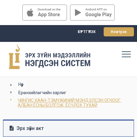
БҮРТГҮҮЛЭХ
Нэвтрэх
Нүүр
Ерөнхийлөгчийн зарлиг
ЧИНГИС ХААН-ТЭМҮЖИНИЙ МЭНДЭЛСЭН ОГНООГ 
АЛБАН ЁСНЫ БОЛГОЖ, ЁСЧЛОХ ТУХАЙ
Эрх зүйн акт