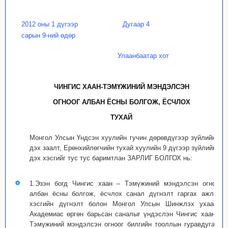
2012 оны 1 дүгээр
Дугаар 4
сарын 9-ний өдөр
Улаанбаатар хот
ЧИНГИС ХААН-ТЭМҮЖИНИЙ МЭНДЭЛСЭН
ОГНООГ АЛБАН ЁСНЫ БОЛГОЖ, ЁСЧЛОХ
ТУХАЙ
Монгол Улсын Үндсэн хуулийн гучин дөрөвдүгээр зүйлийн 1
дэх заалт, Ерөнхийлөгчийн тухай хуулийн 9 дүгээр зүйлийн 1
дэх хэсгийг тус тус баримтлан ЗАРЛИГ БОЛГОХ нь:
1.Эзэн богд Чингис хаан – Тэмүжиний мэндэлсэн огноог
албан ёсны болгож, ёсчлох санал дүгнэлт гаргах ажлын
хэсгийн дүгнэлт болон Монгол Улсын Шинжлэх ухааны
Академиас өргөн барьсан саналыг үндэслэн Чингис хаан –
Тэмүжиний мэндэлсэн огноог билгийн тооллын гуравдугаар