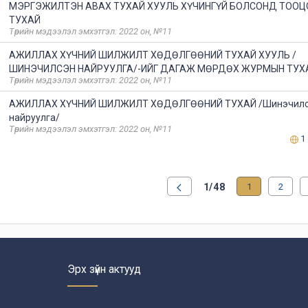
МЭРГЭЖИЛТЭН АВАХ ТУХАЙ ХУУЛЬ ХҮЧИНГҮЙ БОЛСОНД ТООЦ
ТУХАЙ
Төрийн мэдээлэл эмхэтгэл: 2022 он, №11
АЖИЛЛАХ ХҮЧНИЙ ШИЛЖИЛТ ХӨДӨЛГӨӨНИЙ ТУХАЙ ХУУЛЬ /
ШИНЭЧИЛСЭН НАЙРУУЛГА/-ИЙГ ДАГАЖ МӨРДӨХ ЖУРМЫН ТУХ
Төрийн мэдээлэл эмхэтгэл: 2022 он, №11
АЖИЛЛАХ ХҮЧНИЙ ШИЛЖИЛТ ХӨДӨЛГӨӨНИЙ ТУХАЙ /Шинэчил
найруулга/
Төрийн мэдээлэл эмхэтгэл: 2022 он, №11
1
1/48
1
2
Эрх зүйн актууд