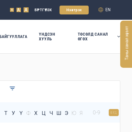
A
EN
A
БҮРТГҮҮЛЭХ
Нэвтрэх
A
Таны санал хүсэлт
ҮНДСЭН
ТӨСӨЛД САНАЛ
БАЙГУУЛЛАГА
ХУУЛЬ
ӨГӨХ
0-9
Т
У
Ү
Ф
Х
Ц
Ч
Ш
Э
Ю
Я
БҮГД