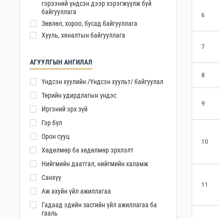
гэрээний үндсэн дээр хэрэгжүүлж буй
байгууллага
6
Зөвлөл, хороо, бусад байгууллага
Хууль, хяналтын байгууллага
7
АГУУЛГЫН АНГИЛАЛ
8
Үндсэн хуулийн /Үндсэн хуульт/ байгуулал
Төрийн удирдлагын үндэс
9
Иргэний эрх зүй
Гэр бүл
Орон сууц
10
Хөдөлмөр ба хөдөлмөр эрхлэлт
Нийгмийн даатгал, нийгмийн халамж
Санхүү
11
Аж ахуйн үйл ажиллагаа
Гадаад эдийн засгийн үйл ажиллагаа ба
гааль