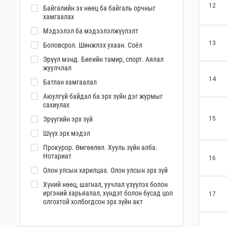
12
Байгалийн эх нөөц ба байгаль орчныг
хамгаалах
Мэдээлэл ба мэдээлэлжүүлэлт
13
Боловсрол. Шинжлэх ухаан. Соёл
Эрүүл мэнд. Биеийн тамир, спорт. Аялал
жуулчлал
14
Батлан хамгаалал
Аюулгүй байдал ба эрх зүйн дэг журмыг
сахиулах
Эрүүгийн эрх зүй
15
Шүүх эрх мэдэл
Прокурор. Өмгөөлөл. Хууль зүйн алба.
Нотариат
16
Олон улсын харилцаа. Олон улсын эрх зүй
Хүний нөөц, шагнал, уучлал үзүүлэх болон
иргэний харьяалал, хүндэт болон бусад цол
17
олгохтой холбогдсон эрх зүйн акт