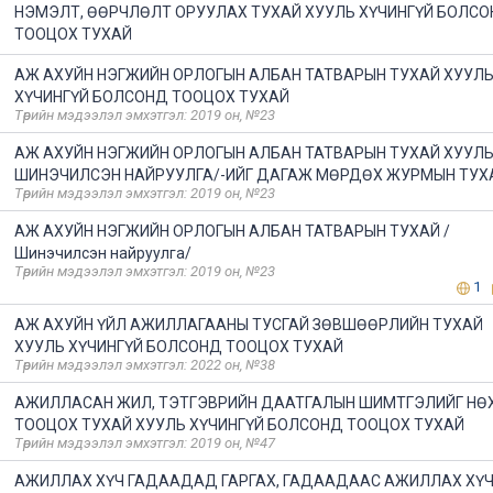
НЭМЭЛТ, ӨӨРЧЛӨЛТ ОРУУЛАХ ТУХАЙ ХУУЛЬ ХҮЧИНГҮЙ БОЛС
ТООЦОХ ТУХАЙ
АЖ АХУЙН НЭГЖИЙН ОРЛОГЫН АЛБАН ТАТВАРЫН ТУХАЙ ХУУЛ
ХҮЧИНГҮЙ БОЛСОНД ТООЦОХ ТУХАЙ
Төрийн мэдээлэл эмхэтгэл: 2019 он, №23
АЖ АХУЙН НЭГЖИЙН ОРЛОГЫН АЛБАН ТАТВАРЫН ТУХАЙ ХУУЛЬ
ШИНЭЧИЛСЭН НАЙРУУЛГА/-ИЙГ ДАГАЖ МӨРДӨХ ЖУРМЫН ТУХ
Төрийн мэдээлэл эмхэтгэл: 2019 он, №23
АЖ АХУЙН НЭГЖИЙН ОРЛОГЫН АЛБАН ТАТВАРЫН ТУХАЙ /
Шинэчилсэн найруулга/
Төрийн мэдээлэл эмхэтгэл: 2019 он, №23
1
АЖ АХУЙН ҮЙЛ АЖИЛЛАГААНЫ ТУСГАЙ ЗӨВШӨӨРЛИЙН ТУХАЙ
ХУУЛЬ ХҮЧИНГҮЙ БОЛСОНД ТООЦОХ ТУХАЙ
Төрийн мэдээлэл эмхэтгэл: 2022 он, №38
АЖИЛЛАСАН ЖИЛ, ТЭТГЭВРИЙН ДААТГАЛЫН ШИМТГЭЛИЙГ НӨ
ТООЦОХ ТУХАЙ ХУУЛЬ ХҮЧИНГҮЙ БОЛСОНД ТООЦОХ ТУХАЙ
Төрийн мэдээлэл эмхэтгэл: 2019 он, №47
АЖИЛЛАХ ХҮЧ ГАДААДАД ГАРГАХ, ГАДААДААС АЖИЛЛАХ ХҮЧ