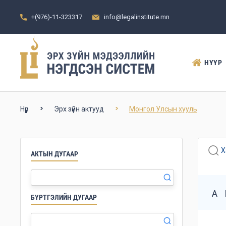
+(976)-11-323317
info@legalinstitute.mn
НҮҮР
Нүүр
Эрх зүйн актууд
Монгол Улсын хууль
Х
АКТЫН ДУГААР
А
БҮРТГЭЛИЙН ДУГААР