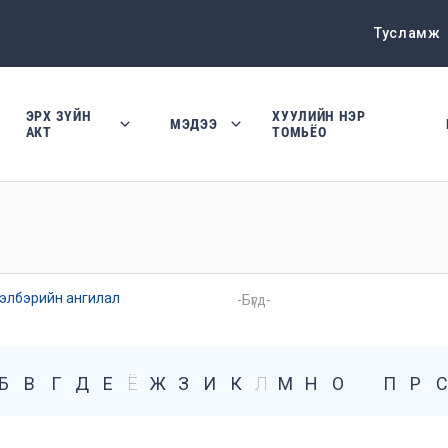
Тусламж
ЭРХ ЗҮЙН
ХУУЛИЙН НЭР
МЭДЭЭ
АКТ
ТОМЬЁО
элбэрийн ангилал
Б
В
Г
Д
Е
Ё
Ж
З
И
К
Л
М
Н
О
П
Р
С