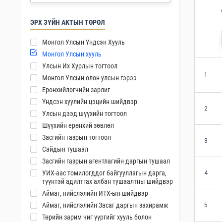
ЭРХ ЗҮЙН АКТЫН ТӨРӨЛ
Монгол Улсын Үндсэн Хууль
Монгол Улсын хууль
Улсын Их Хурлын тогтоол
1
Монгол Улсын олон улсын гэрээ
Ерөнхийлөгчийн зарлиг
Үндсэн хуулийн цэцийн шийдвэр
2
Улсын дээд шүүхийн тогтоол
Шүүхийн ерөнхий зөвлөл
Засгийн газрын тогтоол
3
Сайдын тушаал
Засгийн газрын агентлагийн даргын тушаал
УИХ-аас томилогддог байгууллагын дарга,
4
түүнтэй адилтгах албан тушаалтны шийдвэр
Аймаг, нийслэлийн ИТХ-ын шийдвэр
Аймаг, нийслэлийн Засаг даргын захирамж
5
Төрийн зарим чиг үүргийг хууль болон