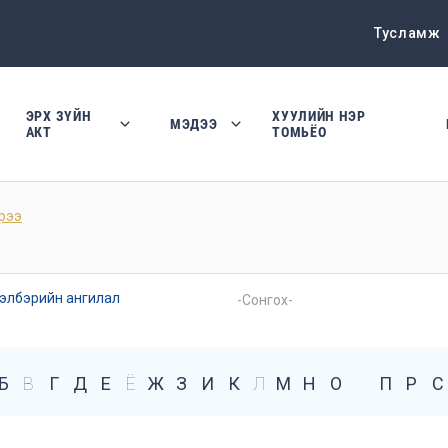
Тусламж
ЭРХ ЗҮЙН
ХУУЛИЙН НЭР
МЭДЭЭ
АКТ
ТОМЬЁО
рээ
элбэрийн ангилал
Б
В
Г
Д
Е
Ё
Ж
З
И
К
Л
М
Н
О
П
Р
С