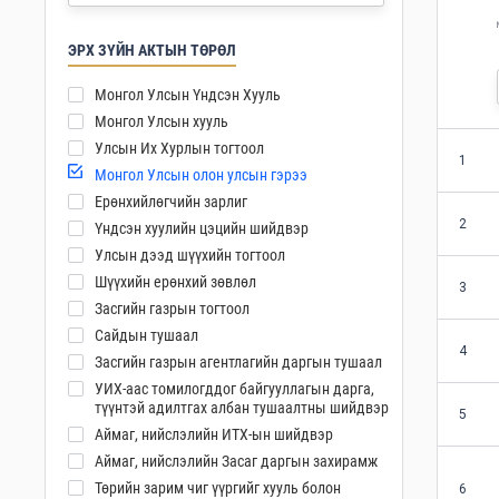
ЭРХ ЗҮЙН АКТЫН ТӨРӨЛ
Монгол Улсын Үндсэн Хууль
Монгол Улсын хууль
Улсын Их Хурлын тогтоол
1
Монгол Улсын олон улсын гэрээ
Ерөнхийлөгчийн зарлиг
2
Үндсэн хуулийн цэцийн шийдвэр
Улсын дээд шүүхийн тогтоол
Шүүхийн ерөнхий зөвлөл
3
Засгийн газрын тогтоол
Сайдын тушаал
4
Засгийн газрын агентлагийн даргын тушаал
УИХ-аас томилогддог байгууллагын дарга,
түүнтэй адилтгах албан тушаалтны шийдвэр
5
Аймаг, нийслэлийн ИТХ-ын шийдвэр
Аймаг, нийслэлийн Засаг даргын захирамж
Төрийн зарим чиг үүргийг хууль болон
6