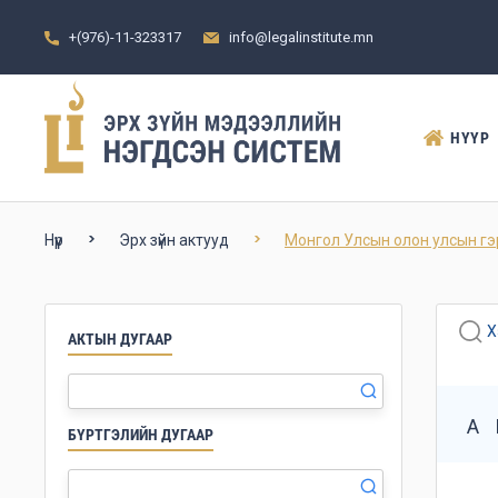
+(976)-11-323317
info@legalinstitute.mn
НҮҮР
Нүүр
Эрх зүйн актууд
Монгол Улсын олон улсын гэ
Х
АКТЫН ДУГААР
А
БҮРТГЭЛИЙН ДУГААР