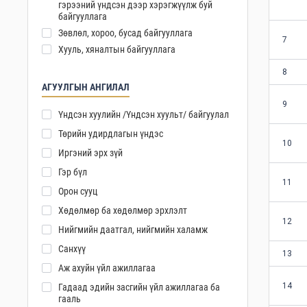
гэрээний үндсэн дээр хэрэгжүүлж буй
байгууллага
Зөвлөл, хороо, бусад байгууллага
7
Хууль, хяналтын байгууллага
8
АГУУЛГЫН АНГИЛАЛ
9
Үндсэн хуулийн /Үндсэн хуульт/ байгуулал
Төрийн удирдлагын үндэс
10
Иргэний эрх зүй
Гэр бүл
11
Орон сууц
Хөдөлмөр ба хөдөлмөр эрхлэлт
12
Нийгмийн даатгал, нийгмийн халамж
Санхүү
13
Аж ахуйн үйл ажиллагаа
14
Гадаад эдийн засгийн үйл ажиллагаа ба
гааль