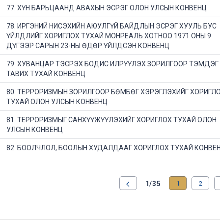
77. ХҮН БАРЬЦААНД АВАХЫН ЭСРЭГ ОЛОН УЛСЫН КОНВЕНЦ
78. ИРГЭНИЙ НИСЭХИЙН АЮУЛГҮЙ БАЙДЛЫН ЭСРЭГ ХУУЛЬ БУС
ҮЙЛДЛИЙГ ХОРИГЛОХ ТУХАЙ МОНРЕАЛЬ ХОТНОО 1971 ОНЫ 9
ДҮГЭЭР САРЫН 23-НЫ ӨДӨР ҮЙЛДСЭН КОНВЕНЦ
79. ХУВАНЦАР ТЭСРЭХ БОДИС ИЛРҮҮЛЭХ ЗОРИЛГООР ТЭМДЭГ
ТАВИХ ТУХАЙ КОНВЕНЦ
80. ТЕРРОРИЗМЫН ЗОРИЛГООР БӨМБӨГ ХЭРЭГЛЭХИЙГ ХОРИГЛ
ТУХАЙ ОЛОН УЛСЫН КОНВЕНЦ
81. ТЕРРОРИЗМЫГ САНХҮҮЖҮҮЛЭХИЙГ ХОРИГЛОХ ТУХАЙ ОЛОН
УЛСЫН КОНВЕНЦ
82. БООЛЧЛОЛ, БООЛЫН ХУДАЛДААГ ХОРИГЛОХ ТУХАЙ КОНВЕ
1/35
1
2