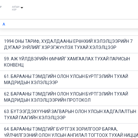
№
АКТЫН
НЭР
1994 ОНЫ ТАРИФ, ХУДАЛДААНЫ ЕРӨНХИЙ ХЭЛЭЛЦЭЭРИЙН 7
ДУГААР ЗҮЙЛИЙГ ХЭРЭГЖҮҮЛЭХ ТУХАЙ ХЭЛЭЛЦЭЭР
59. АЖ YЙЛДВЭРИЙН ӨМЧИЙГ ХАМГААЛАХ ТУХАЙ ПАРИСЫН
КОНВЕНЦ
61. БАРААНЫ ТЭМДГИЙН ОЛОН УЛСЫН БҮРТГЭЛИЙН ТУХАЙ
МАДРИДЫН ХЭЛЭЛЦЭЭР
62. БАРААНЫ ТЭМДГИЙН ОЛОН УЛСЫН БҮРТГЭЛИЙН ТУХАЙ
МАДРИДЫН ХЭЛЭЛЦЭЭРИЙН ПРОТОКОЛ
63. БYТЭЭГДЭХYYНИЙ ЗАГВАРЫН ОЛОН УЛСЫН ХАДГАЛАЛТЫН
ТУХАЙ ГААГИЙН ХЭЛЭЛЦЭЭР
64. БАРААНЫ ТЭМДГИЙГ БҮРТГЭХ ЗОРИЛГООР БАРАА,
ҮЙЛЧИЛГЭЭНИЙ ОЛОН УЛСЫН АНГИЛАЛ ТОГТООХ ТУХАЙ НИЦЦ