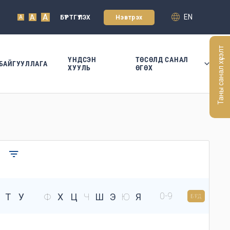
A
EN
A
БҮРТГҮҮЛЭХ
Нэвтрэх
A
Таны санал хүсэлт
ҮНДСЭН
ТӨСӨЛД САНАЛ
БАЙГУУЛЛАГА
ХУУЛЬ
ӨГӨХ
0-9
Т
У
Ф
Х
Ц
Ч
Ш
Э
Ю
Я
БҮГД