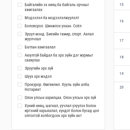
Байгалийн эх нөөц ба байгаль орчныг
15
хамгаалах
Мэдээлэл ба мэдээлэлжүүлэлт
16
Боловсрол. Шинжлэх ухаан. Соёл
Эрүүл мэнд. Биеийн тамир, спорт. Аялал
жуулчлал
17
Батлан хамгаалал
Аюулгүй байдал ба эрх зүйн дэг журмыг
18
сахиулах
Эрүүгийн эрх зүй
19
Шүүх эрх мэдэл
Прокурор. Өмгөөлөл. Хууль зүйн алба.
20
Нотариат
Олон улсын харилцаа. Олон улсын эрх зүй
Хүний нөөц, шагнал, уучлал үзүүлэх болон
иргэний харьяалал, хүндэт болон бусад цол
олгохтой холбогдсон эрх зүйн акт