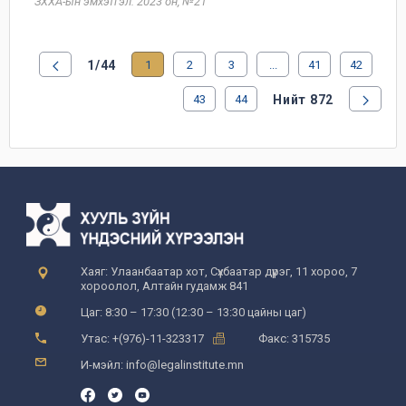
ЗХХА-ын эмхэтгэл: 2023 он, №21
1/44
1
2
3
...
41
42
43
44
Нийт 872
Хаяг: Улаанбаатар хот, Сүхбаатар дүүрэг, 11 хороо, 7
хороолол, Алтайн гудамж 841
Цаг: 8:30 – 17:30 (12:30 – 13:30 цайны цаг)
Утас: +(976)-11-323317
Факс: 315735
И-мэйл: info@legalinstitute.mn