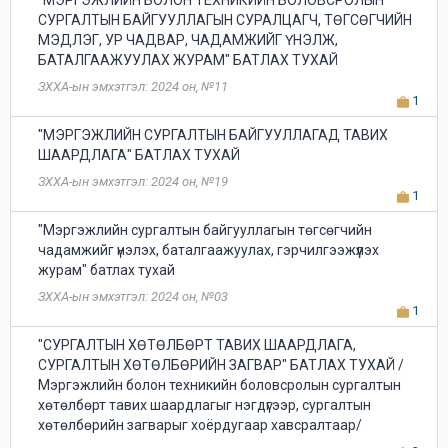
"МЭРГЭЖЛИЙН БОЛОН ТЕХНИКИЙН БОЛОВСРОЛЫН
СУРГАЛТЫН БАЙГУУЛЛАГЫН СУРАЛЦАГЧ, ТӨГСӨГЧИЙН
МЭДЛЭГ, УР ЧАДВАР, ЧАДАМЖИЙГ ҮНЭЛЖ,
БАТАЛГААЖУУЛАХ ЖУРАМ" БАТЛАХ ТУХАЙ
ЗХХА-ын эмхэтгэл: 2024 он, №11
1
"МЭРГЭЖЛИЙН СУРГАЛТЫН БАЙГУУЛЛАГАД ТАВИХ
ШААРДЛАГА" БАТЛАХ ТУХАЙ
ЗХХА-ын эмхэтгэл: 2024 он, №19
1
"Мэргэжлийн сургалтын байгууллагын төгсөгчийн
чадамжийг үнэлэх, баталгаажуулах, гэрчилгээжүүлэх
журам" батлах тухай
ЗХХА-ын эмхэтгэл: 2024 он, №03
1
"СУРГАЛТЫН ХӨТӨЛБӨРТ ТАВИХ ШААРДЛАГА,
СУРГАЛТЫН ХӨТӨЛБӨРИЙН ЗАГВАР" БАТЛАХ ТУХАЙ /
Мэргэжлийн болон техникийн боловсролын сургалтын
хөтөлбөрт тавих шаардлагыг нэгдүгээр, сургалтын
хөтөлбөрийн загварыг хоёрдугаар хавсралтаар/