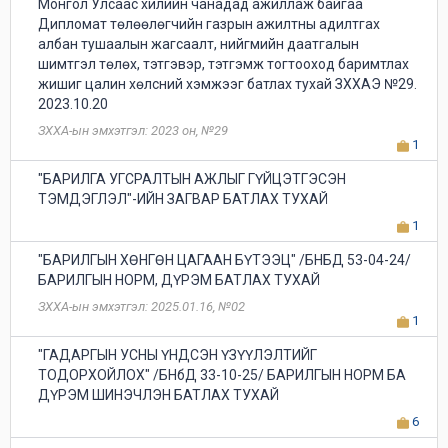
Mонгол Улсаас хилийн чанадад ажиллаж байгаа
Дипломат төлөөлөгчийн газрын ажилтны адилтгах
албан тушаалын жагсаалт, нийгмийн даатгалын
шимтгэл төлөх, тэтгэвэр, тэтгэмж тогтооход баримтлах
жишиг цалин хөлсний хэмжээг батлах тухай ЗХХАЭ №29.
2023.10.20
ЗХХА-ын эмхэтгэл: 2023 он, №29
1
"БАРИЛГА УГСРАЛТЫН АЖЛЫГ ГҮЙЦЭТГЭСЭН
ТЭМДЭГЛЭЛ"-ИЙН ЗАГВАР БАТЛАХ ТУХАЙ
1
"БАРИЛГЫН ХӨНГӨН ЦАГААН БҮТЭЭЦ" /БНБД 53-04-24/
БАРИЛГЫН НОРМ, ДҮРЭМ БАТЛАХ ТУХАЙ
ЗХХА-ын эмхэтгэл: 2025.01.16, №02
1
"ГАДАРГЫН УСНЫ ҮНДСЭН ҮЗҮҮЛЭЛТИЙГ
ТОДОРХОЙЛОХ" /БНбД 33-10-25/ БАРИЛГЫН НОРМ БА
ДҮРЭМ ШИНЭЧЛЭН БАТЛАХ ТУХАЙ
6