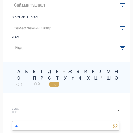
ЗАСГИЙН ГАЗАР
ЯАМ
А
Б
В
Г
Д
Е
Ё
Ж
З
И
К
Л
М
Н
О
П
Р
С
Т
У
Ү
Ф
Х
Ц
Ч
Ш
Э
0-9
Ю
Я
БҮГД
АКТЫН
НЭР