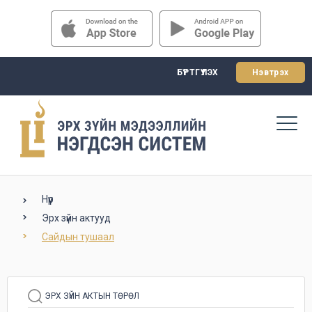
БҮРТГҮҮЛЭХ
Нэвтрэх
Нүүр
Эрх зүйн актууд
Сайдын тушаал
ЭРХ ЗҮЙН АКТЫН ТӨРӨЛ