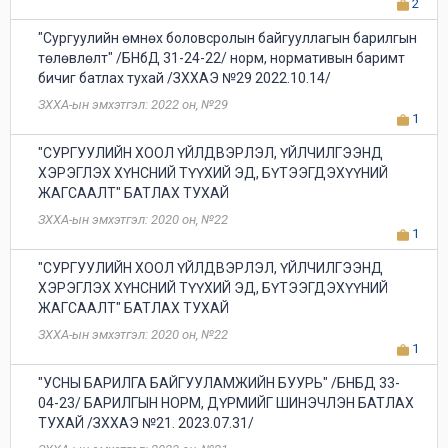
2
"Сургуулийн өмнөх боловсролын байгууллагын барилгын
төлөвлөлт" /БНбД 31-24-22/ норм, нормативын баримт
бичиг батлах тухай /ЗХХАЭ №29 2022.10.14/
ЗХХА-ын эмхэтгэл: 2022 он, №29
1
"СУРГУУЛИЙН ХООЛ ҮЙЛДВЭРЛЭЛ, ҮЙЛЧИЛГЭЭНД
ХЭРЭГЛЭХ ХҮНСНИЙ ТҮҮХИЙ ЭД, БҮТЭЭГДЭХҮҮНИЙ
ЖАГСААЛТ" БАТЛАХ ТУХАЙ
ЗХХА-ын эмхэтгэл: 2020 он, №22
1
"СУРГУУЛИЙН ХООЛ ҮЙЛДВЭРЛЭЛ, ҮЙЛЧИЛГЭЭНД
ХЭРЭГЛЭХ ХҮНСНИЙ ТҮҮХИЙ ЭД, БҮТЭЭГДЭХҮҮНИЙ
ЖАГСААЛТ" БАТЛАХ ТУХАЙ
ЗХХА-ын эмхэтгэл: 2020 он, №22
1
"УСНЫ БАРИЛГА БАЙГУУЛАМЖИЙН БУУРЬ" /БНБД 33-
04-23/ БАРИЛГЫН НОРМ, ДҮРМИЙГ ШИНЭЧЛЭН БАТЛАХ
ТУХАЙ /ЗХХАЭ №21. 2023.07.31/