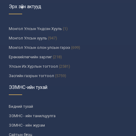
Эрх зүйн актууд
Монгол Улсын Үндсэн Хууль
(1)
Монгол Улсын хууль
(947)
Монгол Улсын олон улсын гэрээ
(699)
Ерөнхийлөгчийн зарлиг
(218)
Улсын Их Хурлын тогтоол
(2581)
Засгийн газрын тогтоол
(5759)
Үндсэн хуулийн цэцийн шийдвэр
(335)
ЭЗМНС-ийн тухай
Улсын дээд шүүхийн тогтоол
(259)
УИХ-аас томилогддог байгууллагын дарга, түүнтэй адилтгах
Бидний тухай
албан тушаалтны шийдвэр
(130)
ЭЗМНС - ийн танилцуулга
Сайдын тушаал
(987)
ЭЗМНС - ийн журам
Засгийн газрын агентлагийн даргын тушаал
(215)
Сайтын бүтэц