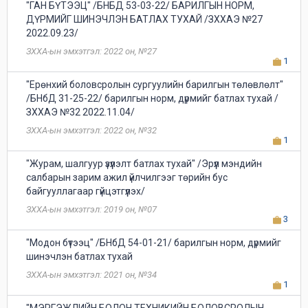
"ГАН БҮТЭЭЦ" /БНБД 53-03-22/ БАРИЛГЫН НОРМ,
ДҮРМИЙГ ШИНЭЧЛЭН БАТЛАХ ТУХАЙ /ЗХХАЭ №27
2022.09.23/
ЗХХА-ын эмхэтгэл: 2022 он, №27
1
"Ерөнхий боловсролын сургуулийн барилгын төлөвлөлт"
/БНбД 31-25-22/ барилгын норм, дүрмийг батлах тухай /
ЗХХАЭ №32 2022.11.04/
ЗХХА-ын эмхэтгэл: 2022 он, №32
1
"Журам, шалгуур үзүүлэлт батлах тухай" /Эрүүл мэндийн
салбарын зарим ажил үйлчилгээг төрийн бус
байгууллагаар гүйцэтгүүлэх/
ЗХХА-ын эмхэтгэл: 2019 он, №07
3
"Модон бүтээц" /БНбД 54-01-21/ барилгын норм, дүрмийг
шинэчлэн батлах тухай
ЗХХА-ын эмхэтгэл: 2021 он, №34
1