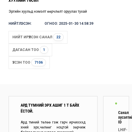
ХУУЛИЙН ТӨСӨЛ
Эрүүгийн хуульд нэмэлт өөрчлөлт оруулах тухай
НИЙТЛЭСЭН:
ОГНОО: 2025-01-30 14:58:39
НИЙТ ИРҮҮЛСЭН САНАЛ
22
ДАГАСАН ТОО
1
ҮЗСЭН ТОО
7106
АРД ТҮМНИЙ ЭРХ АШИГ 1 Т БАЙХ
ЁСТОЙ.
Санал
хүсэлти
ID
Ард түмний төлөө гэж гарч ирчихээд
хүний эрх,чөлөөг ноцтой зөрчиж
LHIF-