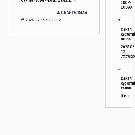
байгаа төсөл учраас дэмжихгүй.
ERDP-
LUO99
З.БАЙГАЛМАА
2025-02-12 22:29:32
Санал
хүсэлти
огноо
2025-02
12
22:29:3
Санал
хүсэлти
төлөв
Шинэ