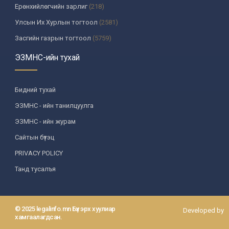
Ерөнхийлөгчийн зарлиг
(218)
Улсын Их Хурлын тогтоол
(2581)
Засгийн газрын тогтоол
(5759)
Үндсэн хуулийн цэцийн шийдвэр
(335)
ЭЗМНС-ийн тухай
Улсын дээд шүүхийн тогтоол
(259)
УИХ-аас томилогддог байгууллагын дарга, түүнтэй адилтгах
Бидний тухай
албан тушаалтны шийдвэр
(130)
ЭЗМНС - ийн танилцуулга
Сайдын тушаал
(987)
ЭЗМНС - ийн журам
Засгийн газрын агентлагийн даргын тушаал
(215)
Сайтын бүтэц
Хууль, хяналтын байгууллага
(6)
PRIVACY POLICY
Төрийн зарим чиг үүргийг хууль болон гэрээний үндсэн дээр
хэрэгжүүлж буй байгууллага
(3)
Танд тусалъя
Аймаг, нийслэлийн ИТХ-ын шийдвэр
(1208)
Аймаг, нийслэлийн Засаг даргын захирамж
(85)
© 2025 legalinfo.mn Бүх эрх хуулиар
Developed by
Зөвлөл, хороо, бусад байгууллага
(587)
хамгаалагдсан.
Шүүхийн ерөнхий зөвлөл
(9)