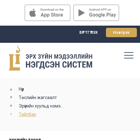
БҮРТГҮҮЛЭХ
Нэвтрэх
Нүүр
Төслийн жагсаалт
Эрүүгийн хуульд нэмэ...
Тайлбар