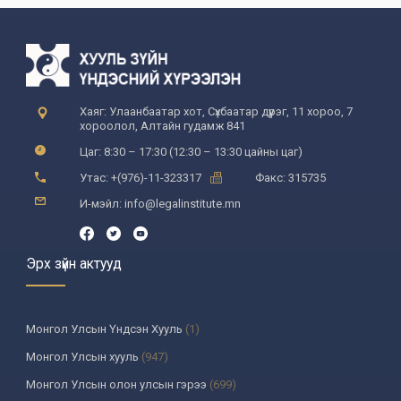
Хаяг: Улаанбаатар хот, Сүхбаатар дүүрэг, 11 хороо, 7
хороолол, Алтайн гудамж 841
Цаг: 8:30 – 17:30 (12:30 – 13:30 цайны цаг)
Утас: +(976)-11-323317
Факс: 315735
И-мэйл: info@legalinstitute.mn
Эрх зүйн актууд
Монгол Улсын Үндсэн Хууль
(1)
Монгол Улсын хууль
(947)
Монгол Улсын олон улсын гэрээ
(699)