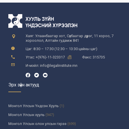
Хаяг: Улаанбаатар хот, Сүхбаатар дүүрэг, 11 хороо, 7
хороолол, Алтайн гудамж 841
Цаг: 8:30 – 17:30 (12:30 – 13:30 цайны цаг)
Утас: +(976)-11-323317
Факс: 315735
И-мэйл: info@legalinstitute.mn
Эрх зүйн актууд
Монгол Улсын Үндсэн Хууль
(1)
Монгол Улсын хууль
(947)
Монгол Улсын олон улсын гэрээ
(699)