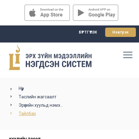
БҮРТГҮҮЛЭХ
Нэвтрэх
Нүүр
Төслийн жагсаалт
Эрүүгийн хуульд нэмэ...
Тайлбар