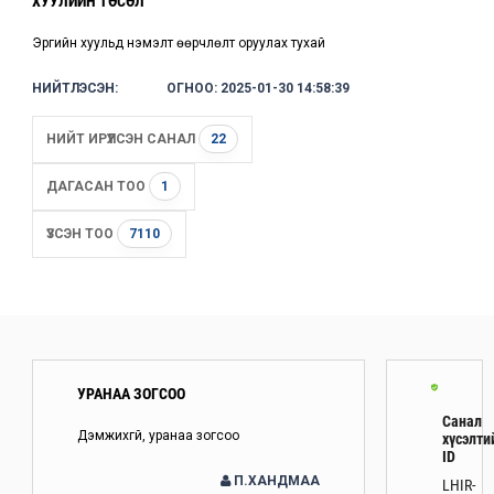
ХУУЛИЙН ТӨСӨЛ
Эрүүгийн хуульд нэмэлт өөрчлөлт оруулах тухай
НИЙТЛЭСЭН:
ОГНОО: 2025-01-30 14:58:39
НИЙТ ИРҮҮЛСЭН САНАЛ
22
ДАГАСАН ТОО
1
ҮЗСЭН ТОО
7110
УРАНАА ЗОГСОО
Санал
Дэмжихгүй, уранаа зогсоо
хүсэлти
ID
П.ХАНДМАА
LHIR-