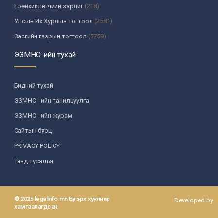
Ерөнхийлөгчийн зарлиг
(218)
Улсын Их Хурлын тогтоол
(2581)
Засгийн газрын тогтоол
(5759)
Үндсэн хуулийн цэцийн шийдвэр
(335)
ЭЗМНС-ийн тухай
Улсын дээд шүүхийн тогтоол
(259)
УИХ-аас томилогддог байгууллагын дарга, түүнтэй адилтгах
Бидний тухай
албан тушаалтны шийдвэр
(130)
ЭЗМНС - ийн танилцуулга
Сайдын тушаал
(987)
ЭЗМНС - ийн журам
Засгийн газрын агентлагийн даргын тушаал
(215)
Сайтын бүтэц
Хууль, хяналтын байгууллага
(6)
PRIVACY POLICY
Төрийн зарим чиг үүргийг хууль болон гэрээний үндсэн дээр
хэрэгжүүлж буй байгууллага
(3)
Танд тусалъя
Аймаг, нийслэлийн ИТХ-ын шийдвэр
(1208)
Аймаг, нийслэлийн Засаг даргын захирамж
(85)
© 2025 legalinfo.mn Бүх эрх хуулиар
Developed by
Зөвлөл, хороо, бусад байгууллага
(587)
хамгаалагдсан.
Шүүхийн ерөнхий зөвлөл
(9)