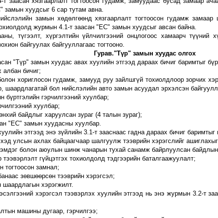
4
-
т заасан хязгаарлалт тогтоосон гудамж, замуудаас бусад замаар ача
" замын хуудсыг 6 сар тутам авна.
ийслэлийн замын хөдөлгөөнд хязгаарлалт тогтоосон гудамж замаар ца
охиолдолд журмын 4.1-т заасан "ЕС" замын хуудсыг авсан байна.
ааны, түгээлт, хүргэлтийн үйлчилгээний онцлогоос хамаарч
түүний х
зохион байгуулах байгууллагаас
тогтооно.
Гурав."Түр" замын хуудас олгох
асан "Түр" замын хуудас авах
хуулийн этгээд дараах бичиг баримтыг бү
 албан бичиг;
болон хориглосон гуда
мж, замууд руу зайлшгүй тохиолдлоор зорчих хэ
р, шаардлагатай б
ол нийслэлийн авто замын асуудал эрхэлсэн байгуулл
ын бүртгэлийн гэрчилгээний хуулбар;
рчилгээний хуулбар;
өнхий байдлыг харуулсан зураг (4 талын зураг);
сан "ЕС" замын хуудасны хуулбар.
хуулийн этгээд энэ зүйлийн
3
.1-т зааснаас гадна дараах бичиг баримтыг
эхэд улсын ахлах байцаагчаар шалгуулж
тээврийн хэрэгслийг
ашиглахыг
 тэмдэг болон аюулын шинж чанарын тухай санамж байрлуулсан байдлын
р тээвэрлэлт гүйцэтгэх тохиолдолд тэдгээрийн баталгаажуулалт;
н тогтоосон замнал;
лбанаас зөвшөөрсөн тээврийн хэрэгсэл;
н
шаардлагын хэрэгжилт.
тэсэлгээний хэрэгс
эл
тээвэрлэх хуулийн этгээд
нь энэ журмын 3
.
2
-т за
алтын машины дугаар, гэрчилгээ;