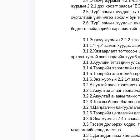
2.4.
Энэхүү журмын 4.3.1-4.3.
журмын 2.2.1 дэх хэсэгт заасан "ЕС
2.5.
"Түр" замын хуудас нь н
хүргэлтийн үйлчилгээ эрхэлж буй т
2
.6
.
"Түр" замын хуудсыг ач
бодлого шийдвэрийн хэрэгжилтийг 
3
.1.Энэхүү журмын
2.2.2
-т за
3
.1.1
.
"Түр" замын хуудас авах
3
.1.2.Хязгаарлалт тогтоосон 
эрхлэх тусгай зөвшөөрлийн хуулба
3
.1.3.Хуулийн этгээдийн улс
3
.1.4
.
Тээврийн хэрэгслийн гэ
3
.1.5.Тээврийн хэрэгслийн ер
3
.1.6.Энэ журмын
2.2.1
-т заа
3
.2.Аюултай ачаа тээвэрлэх 
3
.2.1.Аюултай ачааг тээвэрл
3
.2.2.Аюултай ачааны таних
3
.2.3.Торхны болон баллоноо
3
.2.4.Цагдаагийн байгууллагы
3
.2.5.Тээврийн цагдаагийн а
3
.2.6.
Энэ журмын 7.4-т зааса
3
.3.Тэсэрч дэлбэрэх бодис, 
мэдээллийн санд илгээнэ.
3
.3.1.Дагалдан явах хамгаал