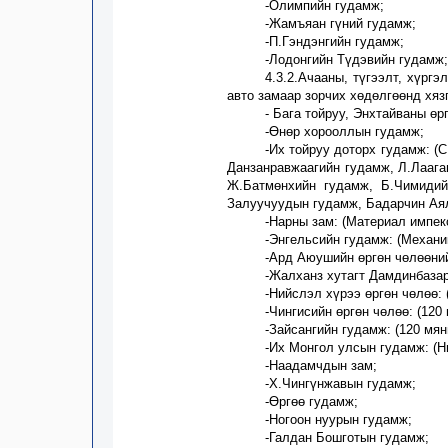
-Олимпийн гудамж
;
-Жамъяан гүний гудамж
;
-П.Гэндэнгийн гудамж
;
-Лодонгийн Түдэвийн гудамж
;
4
.3.2.Ачааны, түгээлт, хүрг
авто замаар зорчих хөдөлгөө
нд хяз
-
Бага тойруу, Энхтайваны өр
-
Өнөр хорооллын гудамж;
-
Их тойруу
доторх
гудамж:
(С
Данзанравжаагийн гудамж, Л.Лааг
Ж.Батмөнхийн
гудамж, Б.Чимидий
Залуучуудын гудамж
, Бадарчин
А
я
-Нарны зам
:
(
Материал импек
-
Энгельсийн гудамж:
(
Механи
-Ард Аюушийн өргөн чөлөөни
-Жалханз хутагт Дамдинбаза
-
Нийслэл хүрээ өргөн чөлөө
:
-Чингисийн өргөн чөлөө: (120
-
Зайсангийн гудамж:
(120 мя
-
Их
M
онгол улсын гудамж:
(
Н
-Наадамчдын зам
;
-Х.Чингүнжавын гудамж;
-Өргөө гудамж
;
-Ногоон нуурын гудамж
;
-Галдан
Б
ош
го
тын гудамж
;