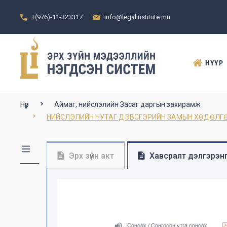
+(976)-11-323317
info@legalinstitute.mn
НҮҮР
Нүүр
Аймаг, нийслэлийн Засаг даргын захирамж
НИЙСЛЭЛИЙН НУТАГ ДЭВСГЭРИЙН ЗАМЫН ХӨДӨЛГӨ
Эрх зүйн акт
Хавсралт дэлгэрэнг
Сонсох / Сонгосон утга сонсох