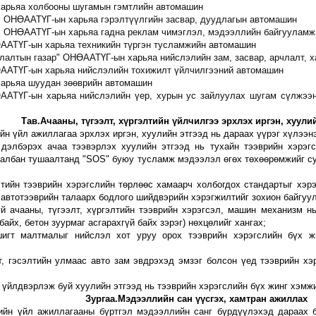
харьяа холбооны шугамын гэмтлийн автомашин
" ОНӨААТҮГ-ын харьяа гэрэлтүүлгийн засвар, дуудлагын автомашин
" ОНӨААТҮГ-ын харьяа гадна реклам чимэглэл, мэдээллийн байгууламж
ААТҮГ-ын харьяа техникийн түргэн тусламжийн автомашин
члалтын газар" ОНӨААТҮГ-ын харьяа
н
ийслэлийн зам, засвар, арчлалт,
ӨААТҮГ-ын харьяа нийслэлийн тохижилт үйлчилгээний автомашин
харьяа шуудан зөөврийн автомашин
ААТҮГ-ын харьяа нийслэлийн үер, хурын ус зайлуулах шугам сүлжээн
Тав.Ачааны, түгээлт, хүргэлтийн үйлчилгээ эрхлэх иргэн,
хуулий
ийн үйл ажиллагаа эрхлэх иргэн, хуулийн этгээд нь дараах үүрэг хүлээнэ
 дэлбэрэх ачаа тээвэрлэх хуулийн этгээд нь тухайн тээврийн хэрэ
 албан тушаалтанд "SOS" буюу тусламж мэдээлэл өгөх төхөөрөмжийг с
элтийн
тээврийн хэрэгслийн төрлөөс хамаарч
холбогдох
стандартыг
хэрэ
автотээврийн талаарх бодлого шийдвэрийн хэрэгжилтийг зохион байгуул
й ачааны, түгээлт, хүргэлтийн тээврийн хэрэгсэл, машин механизм н
байх, бетон зуурмаг асгарахгүй байх зэрэг
)
нөхцөлийг хангах;
шигт малтмалыг нийслэл хот уруу орох тээврийн хэрэгслийн бүх ж
т, гэсэлтийн улмаас авто зам эвдрэхэд эмзэг болсон үед тээврийн хэ
 үйлдвэрлэж буй хуулийн этгээд нь тээврийн хэрэгслийн бүх жинг хэмж
Зургаа.Мэдээллийн сан үүсгэх, хамтран ажиллах
тийн үйл ажиллагааны бүртгэл мэдээллийн санг бүрдүүлэхэд дараах 