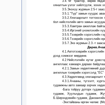
3
.4."М" трактор, өөрөө явд
хяналтын үзлэг хийлгүүлж, зохих х
3
.5.Энэхүү журмын
2
.
5
-т заа
3
.5.1."Түр" замын хуудас ава
3
.5.2.Хязгаарлалт тогтоосо
бол нийслэлийн авто замын асууда
3
.5.3.Хамтран ажиллаж байга
3
.5.4.Иргэний үнэмлэх
ийн
хуу
3
.5.5.Тээврийн хэрэгслийн гэ
3
.5.6.Тээврийн хэрэгслийн ер
3
.5.7.Энэ журмын
2.3
.-т заас
Дөрөв.Ачаа
4
.1.А
в
тотээврийн хэрэгслийн
дээд хэмжээг мөрдөнө.
4
.2.Нийслэлийн нутаг дэвсг
ангиллаас хамаарч дараах байдлаа
4.2.1.Замын хөдөлгөөний дүр
ангиллын тээврийн хэрэгсэл
д
"ЕС" 
4
.3.Хөдөлгөөнд хязгаарлалт 
4
.3.1.Ачааны, түгээлт, хүр
гудамжны авто замаар зорчих хөдөл
-
Бага
тойруу доторх гудамж
гудамж, Хуульчдын гудамж, Жу
Б.Ширэндэвийн гудамж, Данзангий
-Энхтайваны өргөн чөлөө
:
(
Мо