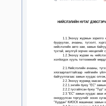
НИЙСЛЭЛИЙН НУТАГ ДЭВСГЭР
1.1.Энэхүү журмын зорилго 
бууруулах, ачааны, түгээлт, хүр
нийслэлийн авто зам, замын байгу
тухтай, аюулгүй зорчих нөхцөлийг
1.2.
Энэхүү журам нь нийслэл
холбогдох хууль тогтоомжийг мөрдл
2.1.Нийслэлийн ачааны, түг
хязгаарлалттайгаар нийгмийн үйл
байгууллагаас замын хуудас олгож,
2.2.Энэхүү журамд заасан за
2.2.1.энгийн буюу "ЕС" замын
2.2.2.тусгайлсан буюу "Түр" 
2.3."ЕС" замын хуудас авах 
оногдуулсан торгуулийг зохих хуг
"Хурдан" КИОСК
машинаас замын х