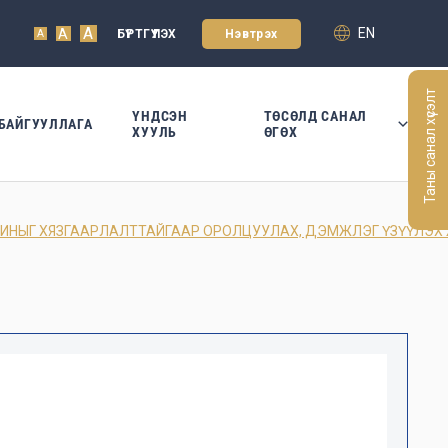
A
EN
A
БҮРТГҮҮЛЭХ
Нэвтрэх
A
Таны санал хүсэлт
ҮНДСЭН
ТӨСӨЛД САНАЛ
БАЙГУУЛЛАГА
ХУУЛЬ
ӨГӨХ
ШИНЫГ ХЯЗГААРЛАЛТТАЙГААР ОРОЛЦУУЛАХ, ДЭМЖЛЭГ ҮЗҮҮЛЭХ