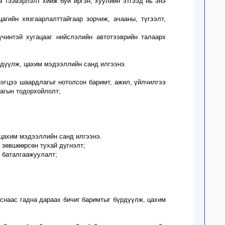
а тээвэрлэлт хийж буй иргэн, хуулийн этгээд нь энэ
гийн хязгаарлалттайгаар зорчиж, ачааны, түгээлт,
үчинтэй хугацааг
нийслэлийн автотээврийн талаарх
рдүүлж, цахим мэдээллийн санд илгээнэ.
рэгцээ шаардлагыг нотолсон баримт
, ажил, үйлчилгээ
агын тодорхойлолт;
 цахим мэдээллийн санд илгээнэ.
 зөвшөөрсөн тухай дүгнэлт
;
 баталгаажуулалт;
аснаас гадна дараах бичиг баримтыг бүрдүүлж, цахим