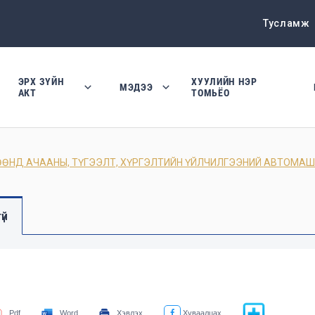
Тусламж
ЭРХ ЗҮЙН
ХУУЛИЙН НЭР
МЭДЭЭ
АКТ
ТОМЬЁО
ӨНД АЧААНЫ, ТҮГЭЭЛТ, ХҮРГЭЛТИЙН ҮЙЛЧИЛГЭЭНИЙ АВТОМА
үй
Pdf
Word
Хэвлэх
Хуваалцах