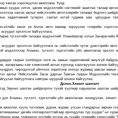
эр ханган хэрэгжүүлэн ажиллана. Үүнд:
амын хуудас олгох, цахим мэдээллийн системийг ашиглах талаар иргэн
ээллээр хангах
ажлыг н
ийслэлийн автотээврийн талаарх бодлого шийдв
мын хөдөлгөөний түгжрэл, саатал ихтэй гудамж зам, цагуудын та
гэсэлтийн эмзэг үе болон авто замаар зорчуулах тээврийн хэрэгсл
 асуудал эрхэлсэн байгууллага;
 бараа түгээлтийн талаарх мэдээллийг Улаанбаатар хотын Захирагчийн
н асуудал эрхэлсэн байгууллага
нь нийслэлийн нутаг дэвсгэрийн авто
той мэдээллээр
Ачааны, түгээлт, хүргэлтийн үйл ажиллагаа эрхлэх и
удирдах газрын холбогдох нэгж нь замын хөдөлгөөний аюулгүй байдлыг
мж, захиргааны хэм хэмжээний актын хүрээнд хэрэгжүүлэн зохион байгу
 хүндрэл, чирэгдэлгүй үйлчлэх зорилгоор энэхүү журамд заасан замын
члэх ажлыг
Нийслэлийн Засаг даргын Тамгын газрын Мэдээллийн техн
йгуулах байгууллага хамтран шуурхай зохион байгуулна.
Долоо.Хяналт шалгалт
тэд
Зөрчил шалган шийдвэрлэх тухай хуулиар харьяалан шалган шийд
р дэх Ачааны, түгээлт, хүргэлтийн үйл ажиллагааг зохицуулах, хянал
ж ажиллах хууль тогтоомж, дүрэм, журам, улсын стандартыг зөрчин тэ
втомашиныг цагийн хязгаарлалттайгаар оролцуулах түр хуудас"-ыг хура
бэрэх ачаа тээвэрлэх хуулийн этгээд нь тухайн тээврийн хэрэгслийн 