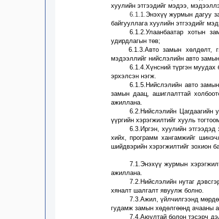
хуулийн этгээдийг
мэдээ, мэдээллэ
6.1.1.
Энэхүү журмын дагуу з
байгууллага хуулийн этгээдийг мэд
6.1.2.
Улаанбаатар хотын за
удирдлагын төв;
6.1.3.Авто замын хөлдөлт, 
мэдээллийг нийслэлийн авто замын
6.1.4.Хүнсний түргэн муудах
эрхэлсэн нэгж
.
6.1.5.Нийслэлийн авто замы
замын даац, ашиглалттай холбоо
ажиллана.
6.2.Нийслэлийн
Ц
агдаагийн 
үүргийн хэрэгжилтийг хууль тогтоо
6.3.Иргэн, хуулийн этгээдэд
хийх, программ хангамжийг шинэ
шийдвэрийн хэрэгжилтийг зохион ба
7.1.Энэхүү журмын хэрэгжил
ажиллана.
7.2.Нийслэлийн нутаг дэвсгэ
хяналт шалгалт явуулж болно.
7.3.Ажил, үйлчилгээнд мөрдө
гудамж замын хөдөлгөөнд ачааны а
7.
4
.
Аюултай болон тэсэрч дэл