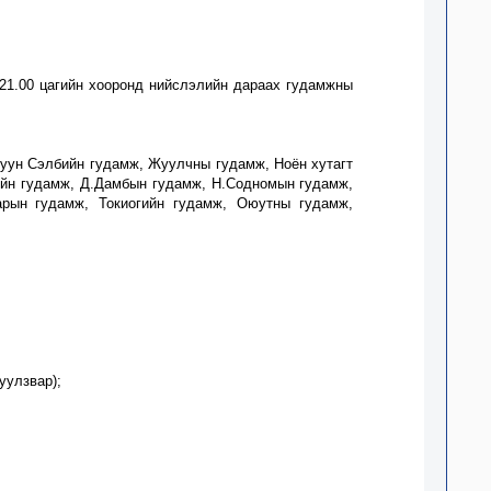
с 21.00 цагийн хооронд нийслэлийн
дараах гудамжны
уун Сэлбийн гудамж, Жуулчны гудамж, Ноён хутагт
ийн гудамж, Д.Дамбын гудамж, Н.Содномын гудамж,
арын
гудамж, Токиогийн
гудамж, Оюутны гудамж,
 уулзвар
);