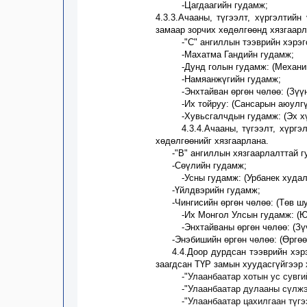
-Цагдаагийн гудамж
;
4
.3.3.Ачааны, түгээлт, хүргэлтий
замаар зорчих хөдөлгөөнд хязгаарл
-"С" ангиллын тээврийн хэрэ
-Махатма Гандийн гудамж
;
-Дунд голын гудамж
:
(
Механи
-Намяанжүгийн гудамж
;
-
Энхтайван өргөн чөлөө
:
(
Зүү
-
Их тойруу
: (
Сансарын аюулгүй
-Хувьсгалчдын гудамж
:
(Эх х
4
.3.4.Ачааны, түгээлт, хүрг
хөдөлгөөнийг хязгаарлана.
-
"В" ангиллын хязгаарлалттай
г
-Сөүлийн гудамж;
-Усны гудамж
:
(
Урбанек худа
-Үйлдвэрийн гудамж;
-Чингисийн өргөн чөлөө
: (
Төв шу
-Их Монгол Улсын гудамж
:
(Ю
-Энхтайваны өргөн чөлөө:
(Зү
-Энэбишийн өргөн чөлө
ө: (
Өргөө
4
.
4
.Доор дурдсан тээврийн хэр
заагдсан ТҮР замын хуудасгүйгээр 
-
"Улаанбаатар хотын ус сувг
-
"Улаанбаатар дулааны сүлжэ
-
"Улаанбаатар цахилгаан түг