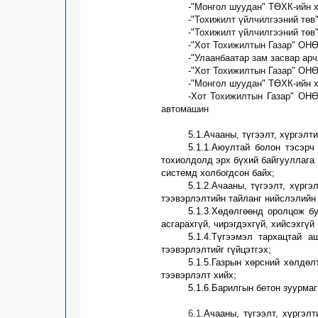
-
"Монгол шуудан" ТӨХК-ийн 
-
"Тохижилт үйлчилгээний төв
-
"Тохижилт үйлчилгээний төв
-
"Хот Тохижилтын Газар" ОНӨ
-
"Улаанбаатар зам засвар ар
-
"Хот Тохижилтын Газар" ОН
-
"Монгол шуудан" ТӨХК-ийн 
-
Хот Тохижилтын Газар" ОНӨ
автомаши
н
5.1.Ачааны, түгээлт, хүргэлт
5.1.1.Аюултай болон тэсэрч
тохиолдолд эрх бүхий байгууллага
системд холбогдсон байх;
5.1.2.Ачааны, түгээлт, хүрг
тээвэрлэлтийн тайланг нийслэлийн 
5.1.
3
.Хөдөлгөөнд оролцож бу
асгарахгүй, чирэгдэхгүй, хийсэхгүй 
5.1.
4
.Түгээмэл тархацтай а
тээвэрлэлтийг гүйцэтгэх;
5.1.
5
.Газрын хөрсний хөлдөл
тээвэрлэлт хийх;
5.1.
6
.Барилгын бетон зуурмаг
6.1.
Ачааны, түгээлт, хүргэл