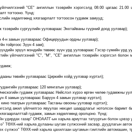
н үйлчилгээний "СЕ" ангиллын тээврийн хэрэгсэлд 08.00 цагаас 21.0
алт тогтооно.
Үүнд
:
гслийн хөдөлгөөнд хязгаарлалт тогтоосон гудамж замууд;
к тээврийн сургуулийн уулзвараас Энхтай
ваны гүүрний доод уулзвар)
;
н 4-н замын уулзвараас
Офицеруудын ордны уулзвар);
н тойргоос Зүүн 4 зам);
үүхдийн эрүүл мэндийн төвөөс зүүн урд уулзвараас Гэсэр сүмийн урд у
элтийн үйлчилгээний
"С", "М", "СЕ" ангиллын тээврийн хэрэгсэл болон
удамж
;
лдааны төвийн уулзвараас Циркийн
хойд уулзвар хүртэл)
;
удангийн уулзвараас 120 мянгатын уулзвар);
нескогийн гудамж уулзвараас Нийслэл хүрээ өргөн чөлөө гудамжны уул
үн 4 замын
уулзвараас Баруун 4 замын
уулзвар хүртэл)
;
 кино театрын уулзвара
ас Тасганы овооны уулзвар хүртэл);
эгсэлд ажил үйлчилгээ явуулах нөхцөл шаардлагыг нотолсон баримт б
хязгаарлалттай гудамж, замын хөдөлгөөнд оролцоно. Үүнд:
ийн удирдах газар" ОНОААТГ-ын харьяа ариутгах татуургын болон цэвэр
э" ТӨХК-ний харьяа дулааны шугам сүлжээний засвар, дуудлагын авт
ээх сүлжээ" ТӨХК
-
ний харьяа цахилгаан шугамын гэмтлийн автомашин, 