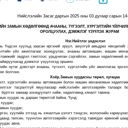
Нийслэлийн Засаг даргын 2025 оны
03
дугаар сарын
14
ИЙН
ЗАМЫН ХӨДӨЛГӨӨНД АЧААНЫ,
ТҮГЭЭЛТ,
ХҮРГЭЛТИЙН ҮЙЛЧИЛ
ОРОЛЦУУЛАХ, ДЭМЖЛЭГ ҮЗҮҮЛЭХ ЖУРАМ
Нэг.Нийтлэг үндэслэл
нь Үндсэн хуульд заасан иргэний эрүүл, аюулгүй амьдрах нөхцөлийг 
гэлтийн үйл ажиллагааг зохицуулах, ачааны автомашин, машин меха
уламжийг эвдрэл
гэмтлээс урьдчилан сэргийлэх, замын хөдөлгөөний а
 сайжруулахад дэмжлэг үзүүлэхэд оршино.
ийн нутаг дэвсгэрт ачааны, түгээлт, хүргэлтийн үйл ажиллагаа эрхэл
өг болгоно.
Хоёр.
Замын хуудасны төрөл, хугацаа
ээлт, хүргэлтийн ачааны автомашин болон машин механизмын хөдөлгөө
чилгээг тасралтгүй явуулахаар нийслэлийн автотээврийн талаарх б
 бүртгэх замаар зохицуулалт хийж, хөдөлгөөнд хяналт тавина
.
мын хуудас нь дараах төрөлтэй байна. Үүнд:
 хуудас;
замын хуудас
;
иргэн, хуулийн этгээд нь хяналтын
үзлэгт тэнцсэн, жолоочийн хариуцлаг
ацаанд төлсөн, түүнчлэн автотээврийн хэрэгсэлд тавигдах ерөнхий шаа
уудас авна.