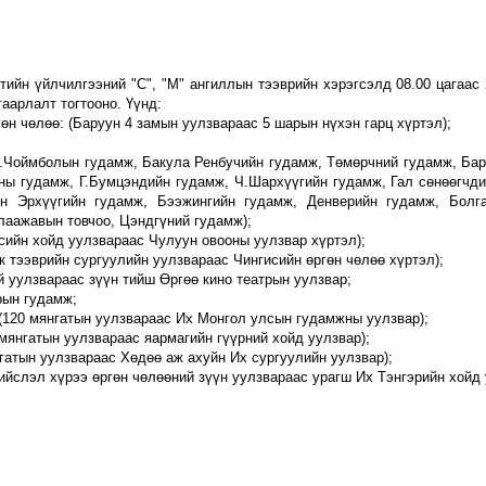
элтийн үйлчилгээний "С", "М" ангиллын тээврийн хэрэгсэлд 08.00 цагаа
гаарлалт
тогтооно. Үүнд
:
гөн чөлөө
:
(Баруун 4 замын уулзвараас
5
шарын нүхэн гарц хүртэл
);
.Чоймболын гудамж, Бакула Ренбучийн гудамж, Төмөрчний гудамж, Бар
аны гудамж, Г.Бумцэндийн
гудамж
, Ч.Шархүүгийн гудамж, Гал сөнөөгчд
н Эрхүүгийн
гудамж, Бээжингийн гудамж, Денверийн
гудамж, Болг
ла
а
жавын товчоо, Цэндгүний гудамж
);
сийн хойд уулзвараас Чулуун овооны уулзвар хүртэл
);
к тээврийн сургуулийн уулзвараа
с Чингисийн өргөн чөлөө хүртэл)
;
й уулзвараас зүүн тийш
Өргөө кино театрын уулзвар
;
рын гудамж
;
(120
мянгатын уулзвараас Их
Монгол улсын гудамжны уулзвар
);
мянгатын уулзвараас яармагийн
гүүрний хойд уулзвар);
нгатын уулзвараас Хөдөө аж
ах
уйн Их сургуулийн уулзвар);
ийслэл хүрээ өргөн чөлөөний зүүн уулзвараас урагш Их Тэнгэрийн хойд