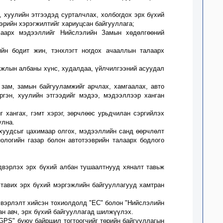
, хуулийн этгээдэд сурталчлах,
холбогдох эрх бүхий
эрийн хэрэгжилтийг хариуцсан байгууллага;
лаарх мэдээллийг Нийслэлийн Замын хөдөлгөөний
ийн бодит жин, тэнхлэгт ногдох ачааллын талаарх
 Ажлын албаны хүнс, худалдаа, үйлчилгээний асуудал
 зам, замын байгууламжийг арчлах, хамгаалах, авто
ргэн, хуулийн этгээдийг
мэдээ, мэдээллээр ханган
 хангах, гэмт хэрэг, зөрчлөөс урьдчилан сэргийлэх
улна.
 хуудсыг цахимаар олгох, мэдээллийн санд өөрчлөлт
ологийн газар
болон автотээврийн талаарх бодлого
вэрлэх эрх бүхий албан тушаалтнууд хяналт тавьж
т тавих эрх бүхий мэргэжлийн байгууллагууд хамтран
эвэрлэлт хийсэн тохиолдолд "ЕС" болон "Нийслэлийн
ан авч, эрх бүхий байгууллагад шилжүүлэх
.
"GPS" буюу байршил тогтоогчийг төрийн байгууллагын