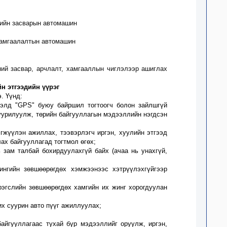
ийн засварын автомашин
 хамгаалалтын автомашин
ий засвар, арчлалт, хамгааллын чиглэлээр ашиглах
н этгээдийн үүрэг
. Үүнд:
гсэлд "GPS" буюу байршил тогтоогч болон зайлшгүй
уурилуулж, төрийн байгууллагын мэдээллийн нэгдсэн
гжүүлэн ажиллах, тээвэрлэгч иргэн, хуулийн этгээд
ах байгууллагад тогтмол өгөх;
ь зам талбай бохирдуулахгүй байх
(
ачаа нь унахгүй,
ингийн зөвшөөрөгдөх хэмжээнээс хэтрүүлэхгүйгээр
рэгслийн зөвшөөрөгдөх хамгийн их жинг хорогдуулан
их суурин
авто пүүг
ажиллуулах;
байгууллагаас тухай бүр мэдээллийг оруулж,
иргэн,