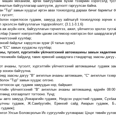
аг машин механизм, өргөх байгууламж бүхий тээврийн хэрэгсэлд тус
яналтын байгууллагаар шалгуулж, дүгнэлт гаргуулсан байна.
сан "Түр" замын хуудсыг иргэн авах тохиолдолд дараах бичиг баримтыг 
х хүсэлт;
н болон хориглосон гудамж, замууд руу зайлшгүй тохиолдлоор зорчих 
л эрхэлсэн байгууллагын тодорхойлолт; (
3
.1.1-
3
.1.6)
а аж ахуйн нэгж, байгууллагын гэрчилгээ,
ажил, үйлчилгээ эрхлэх тусга
лбар (танилт нэвтрэлтийн цахим системээр нэвтэрсэн бол шаардлагагүй
рчилгээний хуулбар;
өнхий байдлыг харуулсан зураг (4 талын зураг).
ан "ЕС" замын хуудасны хуулбар;
ны, түгээлт, хүргэлтийн үйлчилгээний автомашины замын хөдөлгөөн
 техникийн байдалд тавих ерөнхий шаардлага стандарт
ад заасны дагуу
эрт
ачааны, түгээлт, хүргэлтийн үйлчилгээний автомашин
ы
г гудамж за
р зохион байгуулна.
эмд заасны дагуу "В" ангиллын ачааны автомашин, "С" ангиллын тээвр
болон "Түр" замын хуудас олгоно.
тогтоосон цаг, гудамж замуудын нэр, байршил:
гэлтийн үйлчилгээний "В" ангиллын ачааны автомашинд өдрийн 08:0
гөөнд хязгаарлалт тогт
ооно.
Үүнд
:
ны авто
замууд
(
Анкарагийн гудамж, Нэгдсэн үндэстний гудамж, Сүхба
улчны гудамж, Ж.Самбуугийн, Ерөнхий сайд Амарын гудамж, Б.А
н гудамж
);
нгол Улсын Боловсролын Их сургуулийн уулзвараас Цэцэг төвийн уулзв