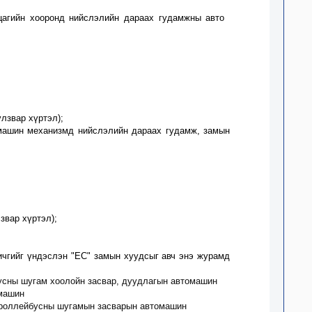
0 цагийн хооронд нийслэлийн дараах
гудамжны авто
улзвар хүртэл
);
 машин механизмд нийслэлийн дараах гудамж, замын
звар хүртэл)
;
ичгийг үндэслэн "ЕС" замын хуудсыг авч энэ журамд
 усны шугам хоолойн засвар, дуудлагын автомашин
омашин
троллейбусны шугамын засварын автомашин