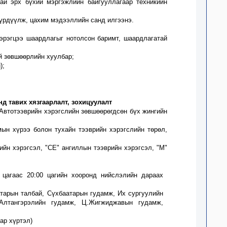
гай
эрх
бүхий мэргэжлийн байгууллагаар техникийн
бүрдүүлж, цахим мэдээллийн санд илгээнэ.
хэрэгцээ шаардлагыг нотолсон баримт, шаардлагатай
й
зөвшөөрлийн хуулбар;
);
д тавих хязгаарлалт, зохицуулалт
Автотээврийн хэрэгслийн зөвшөөрөгдсөн бүх жингийн
мын хүрээ болон тухайн тээврийн хэрэгслийн төрөл,
ийн хэрэгсэл, "СЕ" ангиллын тээврийн хэрэгсэл, "М"
0 цагаас 20:00
цагийн хооронд нийслэлийн дараах
атарын талбай, Сүхбаатарын гудамж, Их сургуулийн
лтангэрэлийн гудамж, Ц.Жигжиджавын гудамж,
ар хүртэл)