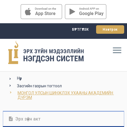
БҮРТГҮҮЛЭХ
Нэвтрэх
Нүүр
Засгийн газрын тогтоол
МОНГОЛ УЛСЫН ШИНЖЛЭХ УХААНЫ АКАДЕМИЙН 
ДҮРЭМ
Эрх зүйн акт