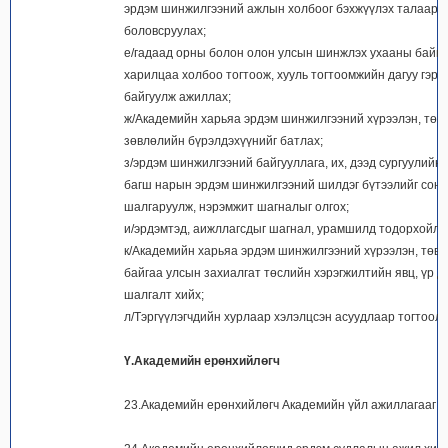
эрдэм шинжилгээний ажлын холбоог бэхжүүлэх талаар 
боловсруулах;
е/гадаад орны болон олон улсын шинжлэх ухааны байгу
харилцаа холбоо тогтоож, хууль тогтоомжийн дагуу гэрэ
байгуулж ажиллах;
ж/Академийн харьяа эрдэм шинжилгээний хүрээлэн, төв
зөвлөлийн бүрэлдэхүүнийг батлах;
з/эрдэм шинжилгээний байгууллага, их, дээд сургуулийн 
багш нарын эрдэм шинжилгээний шилдэг бүтээлийг сонг
шалгаруулж, нэрэмжит шагналыг олгох;
и/эрдэмтэд, аижллагсдыг шагнал, урамшилд тодорхойло
к/Академийн харьяа эрдэм шинжилгээний хүрээлэн, төвө
байгаа улсын захиалгат төслийн хэрэгжилтийн явц, үр д
шалгалт хийх;
л/Тэргүүлэгчдийн хурлаар хэлэлцсэн асуудлаар тогтоол г
Ү.Академийн ерөнхийлөгч
23.Академийн ерөнхийлөгч Академийн үйл ажиллагааг у