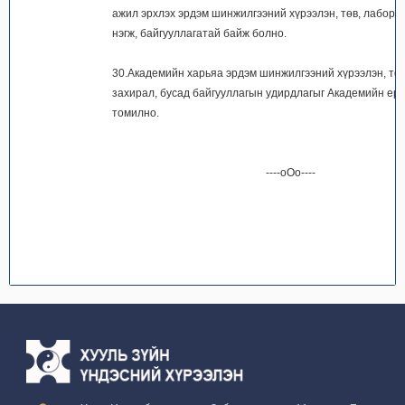
ажил эрхлэх эрдэм шинжилгээний хүрээлэн, төв, лабора
нэгж, байгууллагатай байж болно.
30.Академийн харьяа эрдэм шинжилгээний хүрээлэн, тө
захирал, бусад байгууллагын удирдлагыг Академийн ер
томилно.
----оОо----