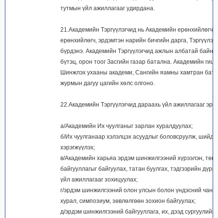
тутмын үйл ажиллагааг удирдана.
21.Академийн Тэргүүлэгчид нь Академийн ерөнхийлөгч, 
ерөнхийлөгч, эрдэмтэн нарийн бичгийн дарга, Тэргүүлэг
бүрдэнэ. Академийн Тэргүүлэгчид ажлын албатай байна
бүтэц, орон тоог Засгийн газар батална. Академийн гиш
Шинжлэх ухааны академи, Сангийн яамны хамтран бат
журмын дагуу цагийн хөлс олгоно.
22.Академийн Тэргүүлэгчид дараахь үйл ажиллагааг эрхэ
а/Академийн Их чуулганыг зарлан хуралдуулах;
б/Их чуулганаар хэлэлцэх асуудлыг боловсруулж, шийдв
хэрэгжүүлэх;
в/Академийн харьяа эрдэм шинжилгээний хүрээлэн, төв,
байгууллагыг байгуулах, татан буулгах, тэдгээрийн дүрм
үйл ажиллагааг зохицуулах;
г/эрдэм шинжилгээний олон улсын болон үндэсний чанар
хурал, симпозиум, зөвлөлгөөн зохион байгуулах;
д/эрдэм шинжилгээний байгууллага, их, дээд сургуулийн 