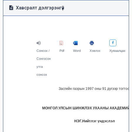
Хавсралт дэлгэрэнгүй
Сонсох /
Pdf
Word
Хэвлэх
Хуваалцах
Сонгосон
утга
сонсох
Засгийн газрын 1997 оны 91 дүгээр тогтоо
МОНГОЛ УЛСЫН ШИНЖЛЭХ УХААНЫ АКАДЕМИЙ
НЭГ.Нийтлэг үндэслэл