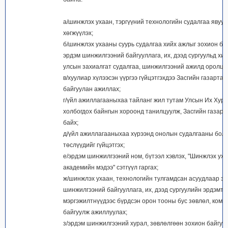
а/шинжлэх ухаан, тэргүүний технологийн судалгаа явуул
хөгжүүлэх;
б/шинжлэх ухааны суурь судалгаа хийх ажлыг зохион ба
эрдэм шинжилгээний байгууллага, их, дээд сургуульд хи
улсын захиалгат судалгаа, шинжилгээний ажилд оролцо
в/хуулиар хүлээсэн үүргээ гүйцэтгэхдээ Засгийн газартай
байгуулан ажиллах;
г/үйл ажиллагааныхаа тайланг жил тутам Улсын Их Хур
холбогдох байнгын хороонд танилцуулж, Засгийн газарт
байх;
д/үйл ажиллагааныхаа хүрээнд онолын судалгааны боло
төслүүдийг гүйцэтгэх;
е/эрдэм шинжилгээний ном, бүтээл хэвлэх, "Шинжлэх ух
академийн мэдээ" сэтгүүл гаргах;
ж/шинжлэх ухаан, технологийн тулгамдсан асуудлаар э
шинжилгээний байгууллага, их, дээд сургуулийн эрдэмтэд
мэргэжилтнүүдээс бүрдсэн орон тооны бус зөвлөл, коми
байгуулж ажиллуулах;
з/эрдэм шинжилгээний хурал, зөвлөлгөөн зохион байгуу