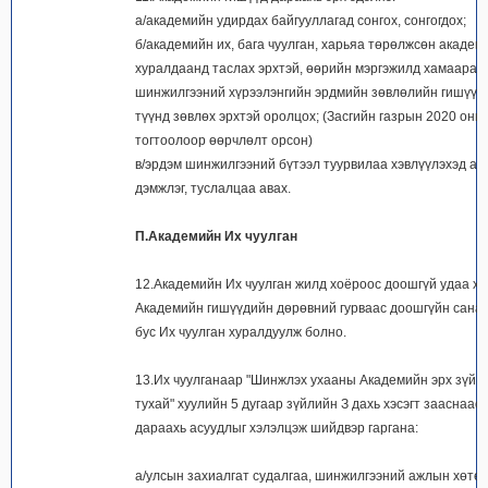
а/академийн удирдах байгууллагад сонгох, сонгогдох;
б/академийн их, бага чуулган, харьяа төрөлжсөн академ
хуралдаанд таслах эрхтэй, өөрийн мэргэжилд хамаарах
шинжилгээний хүрээлэнгийн эрдмийн зөвлөлийн гишүүн 
түүнд зөвлөх эрхтэй оролцох; (Засгийн газрын 2020 оны
тогтоолоор өөрчлөлт орсон)
в/эрдэм шинжилгээний бүтээл туурвилаа хэвлүүлэхэд а
дэмжлэг, туслалцаа авах.
П.Академийн Их чуулган
12.Академийн Их чуулган жилд хоёроос доошгүй удаа х
Академийн гишүүдийн дөрөвний гурваас доошгүйн сана
бус Их чуулган хуралдуулж болно.
13.Их чуулганаар "Шинжлэх ухааны Академийн эрх зүйн
тухай" хуулийн 5 дугаар зүйлийн З дахь хэсэгт зааснаас 
дараахь асуудлыг хэлэлцэж шийдвэр гаргана:
а/улсын захиалгат судалгаа, шинжилгээний ажлын хөтө