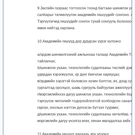
9.Засгийн газраас тогтоосон тоонд багтаан шинжлэх ух
салбарыг төлөөлүүлэн академийн гишүүдийг сонгоно. А
Тэргүүлэгчид гишүүдийг сонгох тухай сонгууль болохоос
өмнө нийтэд зарлана.
10.Академийн гишүүд дор дурдсан үүрэг хүлээнэ:
а/эрдэм шинжилгээний ажлынхаа талаар Академийн Тэр
тайлагнах;
б/шинжлэх ухаан, технологийн судалгааны төслийг дэвш
удирдан хэрэгжүүлэх, үр дүнг биечлэн хариуцах;
в/эрдмийн зэрэгтэй боловсон хүчин бэлтгэх, их, дээд сур
сургалтад оролцох, шавь сургууль байгуулан ажиллуулах
г/мэргэжлийнхээ дагуу шинжлэх ухаан, технологийн бод
тэргүүлэх чиглэлийг тодорхойлохтой холбогдсон санал, 
гаргах, онолын нэгтгэн дүгнэсэн бүтээл туурвих;
д/шинжлэх ухаан, технологийн судалгааны хөтөлбөр, тө
мэргэжлийн дагуу үнэлгээ өгөх, хянан магадалгаа хийх.
11.Академийн гишүүд дараахь эрх эдэлнэ: