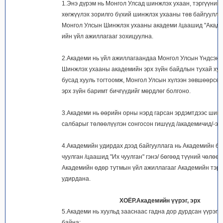
1.Энэ дүрэм нь Монгол Улсад шинжлэх ухаан, тэргүүний
хөгжүүлэх зорилго бүхий шинжлэх ухааны төв байгуулла
Монгол Улсын Шинжлэх ухааны академи /цаашид "Академ
ийн үйл ажиллагааг зохицуулна.
2.Академи нь үйл ажиллагаандаа Монгол Улсын Үндсэн х
Шинжлэх ухааны академийн эрх зүйн байдлын тухай хуу
бусад хууль тогтоомж, Монгол Улсын хүлээн зөвшөөрсө
эрх зүйн баримт бичгүүдийг мөрдлөг болгоно.
3.Академи нь өөрийн орны нэрд гарсан эрдэмтдээс шин
салбарыг төлөөлүүлэн сонгосон гишүүд /академичид/-ээс
4.Академийн удирдах дээд байгууллага нь Академийн бү
чуулган /цаашид "Их чуулган" гэнэ/ бөгөөд түүний чөлөөт
Академийн өдөр тутмын үйл ажиллагааг Академийн тэрг
удирдана.
ХОЁР.Академийн үүрэг, эрх
5.Академи нь хуульд зааснаас гадна дор дурдсан үүрэг, 
байна: