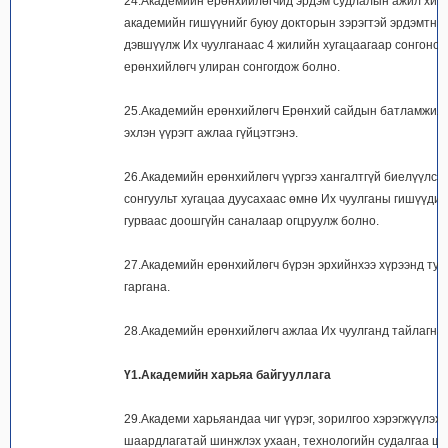
24.Академийн ерөнхийлөгчид эрдэм судлалын ажил хий
академийн гишүүнийг буюу докторын зэрэгтэй эрдэмтний
дэвшүүлж Их чуулганаас 4 жилийн хугацаагаар сонгоно
ерөнхийлөгч улиран сонгогдож болно.
25.Академийн ерөнхийлөгч Ерөнхий сайдын батламжил
эхлэн үүрэгт ажлаа гүйцэтгэнэ.
26.Академийн ерөнхийлөгч үүргээ хангалтгүй биелүүлсэ
сонгуульт хугацаа дуусахаас өмнө Их чуулганы гишүүди
гурваас доошгүйн саналаар огцруулж болно.
27.Академийн ерөнхийлөгч бүрэн эрхийнхээ хүрээнд ту
гаргана.
28.Академийн ерөнхийлөгч ажлаа Их чуулганд тайлагна
Ү1.Академийн харьяа байгууллага
29.Академи харьяандаа чиг үүрэг, зорилгоо хэрэгжүүлэх
шаардлагатай шинжлэх ухаан, технологийн судалгаа ш