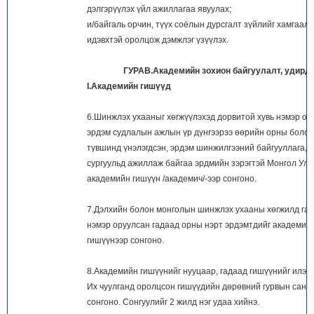
дэлгэрүүлэх үйл ажиллагаа явуулах;
и/байгаль орчин, түүх соёлын дурсгалт зүйлийг хамгаал
идэвхтэй оролцож дэмжлэг үзүүлэх.
ГУРАВ.Академийн зохион байгуулалт, удирд
I.Академийн гишүүд
6.Шинжлэх ухааныг хөгжүүлэхэд дорвитой хувь нэмэр ор
эрдэм судлалын ажлын үр дүнгээрээ өөрийн орны болон
түвшинд үнэлэгдсэн, эрдэм шинжилгээний байгууллага, и
сургуульд ажиллаж байгаа эрдмийн зэрэгтэй Монгол Улс
академийн гишүүн /академич/-ээр сонгоно.
7.Дэлхийн болон монголын шинжлэх ухааны хөгжилд гар
нэмэр оруулсан гадаад орны нэрт эрдэмтдийг академий
гишүүнээр сонгоно.
8.Академийн гишүүнийг нууцаар, гадаад гишүүнийг илээ
Их чуулганд оролцсон гишүүдийн дөрөвний гурвын сана
сонгоно. Сонгуулийг 2 жилд нэг удаа хийнэ.