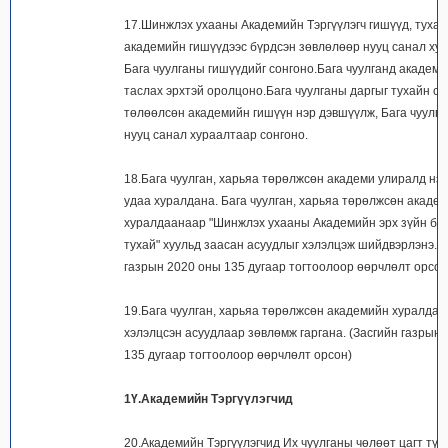
17.Шинжлэх ухааны Академийн Тэргүүлэгч гишүүд, туха
академийн гишүүдээс бүрдсэн зөвлөлөөр нууц санал ху
Бага чуулганы гишүүдийг сонгоно.Бага чуулганд академ
таслах эрхтэй оролцоно.Бага чуулганы даргыг тухайн с
төлөөлсөн академийн гишүүн нэр дэвшүүлж, Бага чуулг
нууц санал хураалтаар сонгоно.
18.Бага чуулган, харьяа төрөлжсөн академи улиралд нэ
удаа хуралдана. Бага чуулган, харьяа төрөлжсөн акаде
хуралдаанаар "Шинжлэх ухааны Академийн эрх зүйн б
тухай" хуульд заасан асуудлыг хэлэлцэж шийдвэрлэнэ.(
газрын 2020 оны 135 дугаар тогтоолоор өөрчлөлт орсон
19.Бага чуулган, харьяа төрөлжсөн академийн хуралда
хэлэлцсэн асуудлаар зөвлөмж гаргана. (Засгийн газрын
135 дугаар тогтоолоор өөрчлөлт орсон)
1Ү.Академийн Тэргүүлэгчид
20.Академийн Тэргүүлэгчид Их чуулганы чөлөөт цагт түү