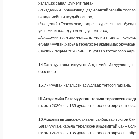
хэлэлцэж санал, дүгнэлт гаргах;
б/академийн Тэргүүлэгчид, дэд ерөнхийлөгчийн тоог тогт
в/академийн гишүүдийг сонгох;
г/академийн Тэргүүлэгчид, харьяа хүрээлэн, төв, бусад 
үйл ажиллагаанд үнэлэлт, дүгнэлт өгөх;
д/академийн үйл ажиллагааны жилийн тайланг хэлэлцэх
е/бага чуулган, харьяа төрөлжсөн академиас оруулсан а
(Засгийн газрын 2020 оны 135 дугаар тогтоолоор өөрчл
14.Бага чуулганы гишүүд нь Академийн Их чуулганд зөвл
оролцоно.
15.Их чуулган хэлэлцсэн асуудлаар тогтоол гаргана.
Ш.
Академийн Бага чуулган, харьяа төрөлжсөн акаде
газрын 2020 оны 135 дугаар тогтоолоор өөрчлөлт орсон
16.Академи нь шинжлэх ухааны салбараар зохион байгу
Бага чуулган, харьяа төрөлжсөн академитай байж болно
газрын 2020 оны 135 дугаар тогтоолоор өөрчлөн найру