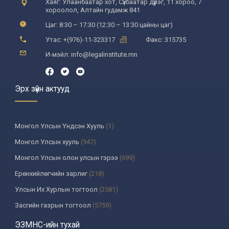
Хаяг: Улаанбаатар хот, Сүхбаатар дүүрэг, 11 хороо, 7
хороолол, Алтайн гудамж 841
Цаг: 8:30 – 17:30 (12:30 – 13:30 цайны цаг)
Утас: +(976)-11-323317
Факс: 315735
И-мэйл: info@legalinstitute.mn
Эрх зүйн актууд
Монгол Улсын Үндсэн Хууль
(1)
Монгол Улсын хууль
(947)
Монгол Улсын олон улсын гэрээ
(699)
Ерөнхийлөгчийн зарлиг
(218)
Улсын Их Хурлын тогтоол
(2581)
Засгийн газрын тогтоол
(5759)
Үндсэн хуулийн цэцийн шийдвэр
(335)
ЭЗМНС-ийн тухай