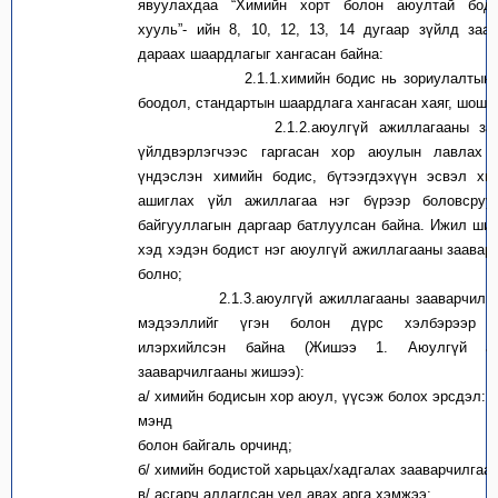
явуулахдаа “Химийн хорт болон аюултай бод
хууль”- ийн 8, 10, 12, 13, 14 дугаар зүйлд заа
дараах шаардлагыг хангасан байна:
2.1.1.химийн бодис нь зориулалтын са
боодол, стандартын шаардлага хангасан хаяг, шошго
2.1.2.аюулгүй ажиллагааны заавар
үйлдвэрлэгчээс гаргасан хор аюулын лавлах 
үндэслэн химийн бодис, бүтээгдэхүүн эсвэл хи
ашиглах үйл ажиллагаа нэг бүрээр боловсруу
байгууллагын даргаар батлуулсан байна. Ижил ши
хэд хэдэн бодист нэг аюулгүй ажиллагааны заавар
болно;
2.1.3.аюулгүй ажиллагааны зааварчилгаа
мэдээллийг үгэн болон дүрс хэлбэрээр о
илэрхийлсэн байна (Жишээ 1. Аюулгүй аж
зааварчилгааны жишээ):
а/ химийн бодисын хор аюул, үүсэж болох эрсдэл: 
мэнд
болон байгаль орчинд;
б/ химийн бодистой харьцах/хадгалах зааварчилгаа;
в/ асгарч алдагдсан үед авах арга хэмжээ;