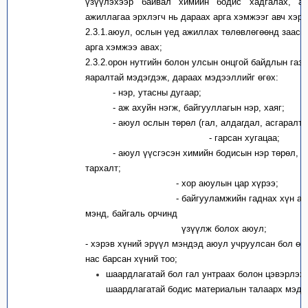
үзүүлэхээр байвал химийн бодис хадгалах, а
ажиллагаа эрхлэгч нь дараах арга хэмжээг авч хэр
2.3.1.аюул, ослын үед ажиллах төлөвлөгөөнд заасн
арга хэмжээ авах;
2.3.2.орон нутгийн болон улсын онцгой байдлын газа
яаралтай мэдэгдэж, дараах мэдээллийг өгөх:
- нэр, утасны дугаар;
- аж ахуйн нэгж, байгууллагын нэр, хаяг;
- аюул ослын төрөл (гал, алдагдал, асгаралт г
- гарсан хугацаа;
- аюул үүсгэсэн химийн бодисын нэр төрөл, то
тархалт;
- хор аюулын цар хүрээ;
- байгууламжийн гаднах хүн амын
мэнд, байгаль орчинд
үзүүлж болох аюул;
- хэрэв хүний эрүүл мэндэд аюул учруулсан бол өр
нас барсан хүний тоо;
шаардлагатай бол гал унтраах болон цэвэрлэх
шаардлагатай бодис материалын талаарх мэдэ