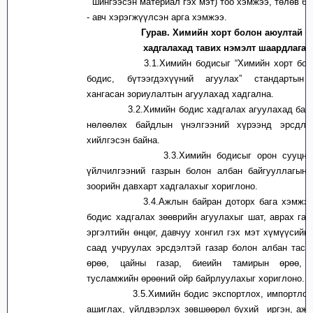
шингээсэн материал гэх мэт) тоо хэмжээ, төлөв ба
- авч хэрэгжүүлсэн арга хэмжээ.
Гурав
. Химийн хорт болон аюултай 
хадгалахад тавих
нэмэлт
шаардлага
3.1.Химийн бодисыг “Химийн хорт боло
бодис, бүтээгдэхүүний агуулах” стандартын
хангасан зориулалтын агуулахад хадгална.
3.2.Химийн бодис хадгалах агуулахад байга
нөлөөлөх байдлын үнэлгээний хүрээнд эрсдли
хийлгэсэн байна.
3.3.Химийн бодисыг орон сууцны, 
үйлчилгээний газрын болон албан байгууллагын 
зоорийн давхарт хадгалахыг хориглоно.
3.4.Ажлын байран доторх бага хэмжээт
бодис хадгалах зөөврийн агуулахыг шат, аврах гар
эргэлтийн өнцөг, давчуу хонгил гэх мэт хүмүүсийн
саад учруулах эрсдэлтэй газар болон албан таса
өрөө, цайны газар, биеийн тамирын өрөө, э
тусламжийн өрөөний ойр байрлуулахыг хориглоно.
3.5.Химийн бодис экспортлох, импортлох, 
ашиглах, үйлдвэрлэх зөвшөөрөл бүхий иргэн, аж 