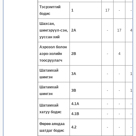
Тэсрэмтгий
1
17
-
-
бодис
Шахсан,
шингэрүүл-сэн,
2А
-
17
4
ууссан хий
Аэрозол болон
аэро-золийн
2В
-
4
тоосруулагч
Шатамхай
3А
-
-
1
шингэн
Шатамхай
3В
-
-
1
шингэн
4.1А
-
-
-
Шатамхай
хатуу бодис
4.1В
-
-
-
Өөрөө аяндаа
4.2
-
-
-
шатдаг бодис