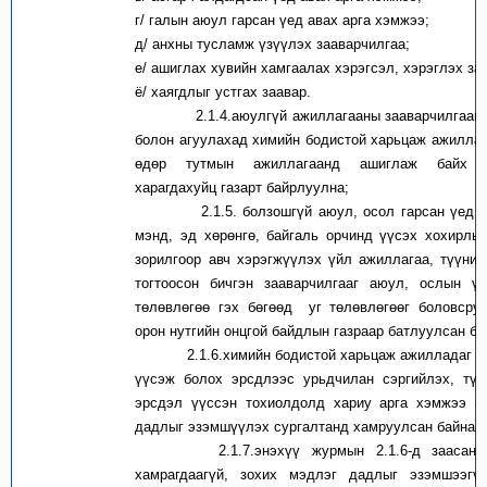
г/ галын аюул гарсан үед авах арга хэмжээ;
д/ анхны тусламж үзүүлэх зааварчилгаа;
е/ ашиглах хувийн хамгаалах хэрэгсэл, хэрэглэх за
ё/ хаягдлыг устгах заавар.
2.1.4.аюулгүй ажиллагааны зааварчилгааг а
болон агуулахад химийн бодистой харьцаж ажилла
өдөр тутмын ажиллагаанд ашиглаж байх б
харагдахуйц газарт байрлуулна;
2.1.5. болзошгүй аюул, осол гарсан үед хү
мэнд, эд хөрөнгө, байгаль орчинд үүсэх хохирлы
зорилгоор авч хэрэгжүүлэх үйл ажиллагаа, түүни
тогтоосон бичгэн зааварчилгааг аюул, ослын ү
төлөвлөгөө гэх бөгөөд уг төлөвлөгөөг боловсру
орон нутгийн онцгой байдлын газраар батлуулсан ба
2.1.6.химийн бодистой харьцаж ажилладаг а
үүсэж болох эрсдлээс урьдчилан сэргийлэх, түү
эрсдэл үүссэн тохиолдолд хариу арга хэмжээ ав
дадлыг эзэмшүүлэх сургалтанд хамруулсан байна;
2.1.7.энэхүү журмын 2.1.6-д заасан с
хамрагдаагүй, зохих мэдлэг дадлыг эзэмшээгү