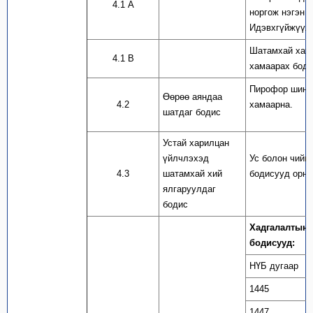
4.1 А
норгож нэгэн 
Идэвхгүйжүүлс
Шатамхай хату
4.1 В
хамаарах боди
Пирофор шингэ
Өөрөө аяндаа
4.2
хамаарна.
шатдаг бодис
Устай харилцан
үйлчлэхэд
Ус болон чийг
4.3
шатамхай хий
бодисууд орно
ялгаруулдаг
бодис
Хадгалалтын 
бодисууд:
НҮБ дугаар
1445
1447