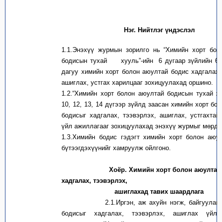
Нэг. Нийтлэг үндэслэл
1.1.Энэхүү журмын зорилго нь “Химийн хорт бол
бодисын тухай хууль”-ийн 6 дугаар зүйлийн 6.1
дагуу химийн хорт болон аюултай бодис хадгалах,
ашиглах, устгах харилцааг зохицуулахад оршино.
1.2.“Химийн хорт болон аюултай бодисын тухай ху
10, 12, 13, 14 дүгээр зүйлд заасан химийн хорт бо
бодисыг хадгалах, тээвэрлэх, ашиглах, устгахтай
үйл ажиллагааг зохицуулахад энэхүү журмыг мөрдө
1.3.Химийн бодис гэдэгт химийн хорт болон аюу
бүтээгдэхүүнийг хамруулж ойлгоно.
Хоёр. Химийн хорт болон аюултай
хадгалах, тээвэрлэх,
ашиглахад тавих шаардлага
2.1.Иргэн, аж ахуйн нэгж, байгуулага 
бодисыг хадгалах, тээвэрлэх, ашиглах үйл 