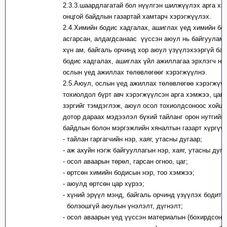
2.3.3.шаардлагатай бол нүүлгэн шилжүүлэх арга хэ
онцгой байдлын газартай хамтарч хэрэгжүүлэх.
2.4.Химийн бодис хадгалах, ашиглах үед химийн бо
асгарсан, алдагдсанаас үүссэн аюул нь байгуулам
хүн ам, байгаль орчинд хор аюул үзүүлэхээргүй ба
бодис хадгалах, ашиглах үйл ажиллагаа эрхлэгч нь
ослын үед ажиллах төлөвлөгөөг хэрэгжүүлнэ.
2.5.Аюул, ослын үед ажиллах төлөвлөгөө хэрэгжүү
тохиолдол бүрт авч хэрэгжүүлсэн арга хэмжээ, цаг 
зэргийг тэмдэглэж, аюул осол тохиолдсоноос хойш 
дотор дараах мэдээлэл бүхий тайланг орон нутгийн 
байдлын болон мэргэжлийн хяналтын газарт хүргүү
- тайлан гаргагчийн нэр, хаяг, утасны дугаар;
- аж ахуйн нэгж байгууллагын нэр, хаяг, утасны дуга
- осол аваарын төрөл, гарсан огноо, цаг;
- өртсөн химийн бодисын нэр, тоо хэмжээ;
- аюулд өртсөн цар хүрээ;
- хүний эрүүл мэнд, байгаль орчинд үзүүлэх бодит
болзошгүй аюулын үнэлэлт, дүгнэлт;
- осол аваарын үед үүссэн материалын (бохирдсон у