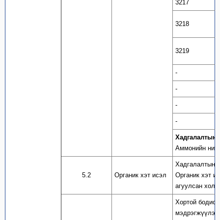
3217
3218
3219
-
-
-
-
Хадгалалтын а
Аммонийн нитр
Хадгалалтын а
5.2
Органик хэт исэл
Органик хэт и
агуулсан холь
Хортой бодисы
мэдрэгжүүлэгч