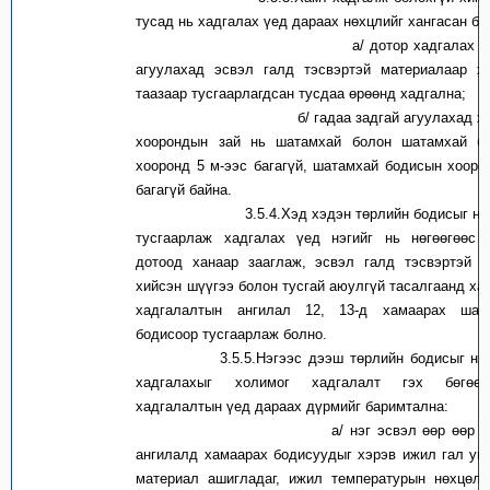
тусад нь хадгалах үед дараах нөхцлийг хангасан ба
а/ дотор хадгалах бол, ө
агуулахад эсвэл галд тэсвэртэй материалаар хи
таазаар тусгаарлагдсан тусдаа өрөөнд хадгална;
б/ гадаа задгай агуулахад хадга
хоорондын зай нь шатамхай болон шатамхай б
хооронд 5 м-ээс багагүй, шатамхай бодисын хооро
багагүй байна.
3.5.4.Хэд хэдэн төрлийн бодисыг нэг 
тусгаарлаж хадгалах үед нэгийг нь нөгөөгөөс т
дотоод ханаар зааглаж, эсвэл галд тэсвэртэй м
хийсэн шүүгээ болон тусгай аюулгүй тасалгаанд ха
хадгалалтын ангилал 12, 13-д хамаарах шат
бодисоор тусгаарлаж болно.
3.5.5.Нэгээс дээш төрлийн бодисыг нэг 
хадгалахыг холимог хадгалалт гэх бөгөө
хадгалалтын үед дараах дүрмийг баримтална:
а/ нэг эсвэл өөр өөр хадга
ангилалд хамаарах бодисуудыг хэрэв ижил гал ун
материал ашигладаг, ижил температурын нөхцөлд