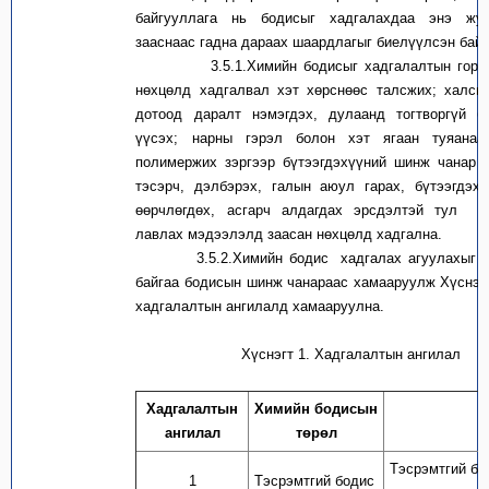
байгууллага нь бодисыг хадгалахдаа энэ жу
зааснаас гадна дараах шаардлагыг биелүүлсэн байн
3.5.1.Химийн бодисыг хадгалалтын горим 
нөхцөлд хадгалвал хэт хөрснөөс талсжих; халсн
дотоод даралт нэмэгдэх, дулаанд тогтворгүй бү
үүсэх; нарны гэрэл болон хэт ягаан туяанаа
полимержих зэргээр бүтээгдэхүүний шинж чанар 
тэсэрч, дэлбэрэх, галын аюул гарах, бүтээгдэх
өөрчлөгдөх, асгарч алдагдах эрсдэлтэй тул 
лавлах мэдээлэлд заасан нөхцөлд хадгална.
3.5.2.Химийн бодис хадгалах агуулахыг ха
байгаа бодисын шинж чанараас хамааруулж Хүснэгт
хадгалалтын ангилалд хамааруулна.
Хүснэгт 1. Хадгалалтын ангилал
Хадгалалтын
Химийн бодисын
ангилал
төрөл
Тэсрэмтгий бо
1
Тэсрэмтгий бодис