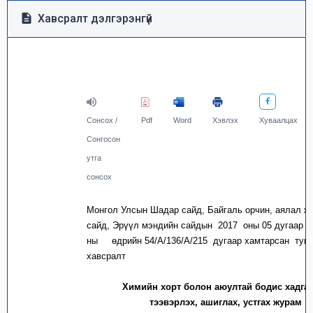
Хавсралт дэлгэрэнгүй
Сонсох /
Pdf
Word
Хэвлэх
Хуваалцах
Сонгосон
утга
сонсох
Монгол Улсын Шадар сайд, Байгаль орчин, аялал 
сайд, Эрүүл мэндийн сайдын 2017 оны 05 дугаар с
ны өдрийн 54/А/136/А/215 дугаар хамтарсан туш
хавсралт
Химийн хорт болон аюултай бодис
хадгал
тээвэрлэх, ашиглах, устгах журам