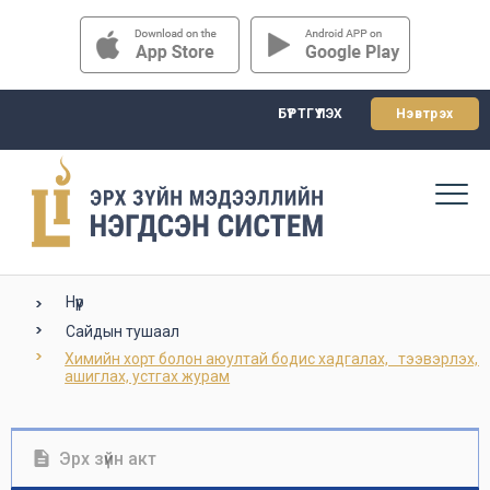
БҮРТГҮҮЛЭХ
Нэвтрэх
Нүүр
Сайдын тушаал
Химийн хорт болон аюултай бодис хадгалах,   тээвэрлэх, 
ашиглах, устгах журам
Эрх зүйн акт