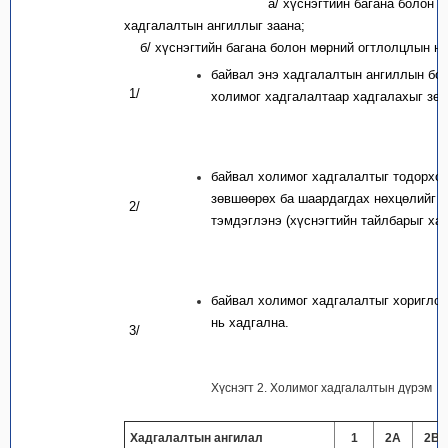
а/ хүснэгтийн багана болон мөр
хадгалалтын ангиллыг заана;
б/ хүснэгтийн багана болон мөрний огтлолцлын нү
байвал энэ хадгалалтын ангиллын бо
1/
холимог хадгалалтаар хадгалахыг зө
байвал холимог хадгалалтыг тодорхо
зөвшөөрөх ба шаардагдах нөхцөлийг т
2/
тэмдэглэнэ (хүснэгтийн тайлбарыг хар
байвал холимог хадгалалтыг хориглох
нь хадгална.
3/
Хүснэгт 2. Холимог хадгалалтын дүрэм
Хадгалалтын ангилал
1
2А
2В