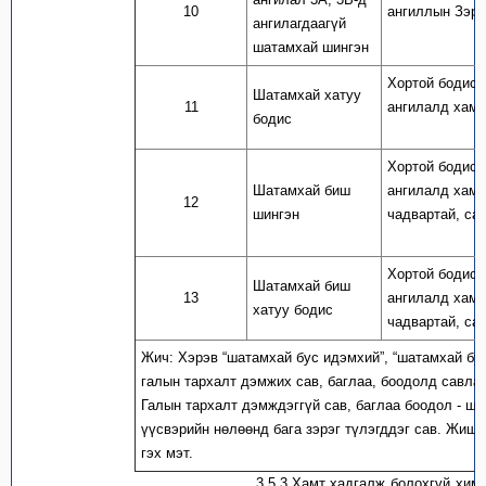
10
ангиллын Зэрэ
ангилагдаагүй
шатамхай шингэн
Хортой бодисы
Шатамхай хатуу
11
ангилалд хама
бодис
Хортой бодисы
Шатамхай биш
ангилалд хама
12
шингэн
чадвартай, са
Хортой бодисы
Шатамхай биш
13
ангилалд хама
хатуу бодис
чадвартай, са
Жич: Хэрэв “шатамхай бус идэмхий”, “шатамхай бус
галын тархалт дэмжих сав, баглаа, боодолд савлас
Галын тархалт дэмждэггүй сав, баглаа боодол - ш
үүсвэрийн нөлөөнд бага зэрэг түлэгддэг сав. Жишэ
гэх мэт.
3.5.3.Хамт хадгалж болохгүй химийн