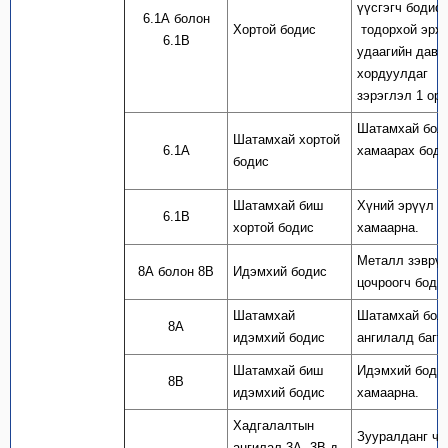
үүсгэгч бодис
6.1А болон
Хортой бодис
тодорхой эрхт
6.1В
удаагийн давт
хордуулдаг бо
зэрэглэл 1 орн
Шатамхай боло
Шатамхай хортой
6.1А
хамаарах боди
бодис
Шатамхай биш
Хүний эрүүл м
6.1В
хортой бодис
хамаарна.
Металл зэврүү
8А болон 8В
Идэмхий бодис
цочроогч боди
Шатамхай
Шатамхай боло
8А
идэмхий бодис
ангилалд багт
Шатамхай биш
Идэмхий бодис
8В
идэмхий бодис
хамаарна.
Хадгалалтын
Зууралданг ча
ангилал 3А, 3В-д