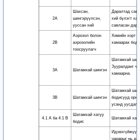
Шахсан,
Даралтад савл
2А
шингэрүүлсэн,
хий бүлэгт ха
ууссан хий
савласан дара
Аэрозол болон
Химийн хорт б
2В
аэрозолийн
хамаарах боди
тоосруулагч
Шатамхай шинг
Зууралданг ча
3А
Шатамхай шингэн
хамаарна.
Шатамхай шинг
3В
Шатамхай шингэн
бодисууд орно
усанд уусдаг 
Шатамхай хатуу
4.1 А ба 4.1 В
Шатамхай хату
бодис
Идэвхгүйжүүлс
чанарыг нь да