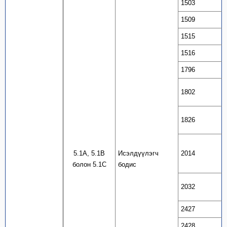
1503
1509
1515
1516
1796
1802
1826
5.1А, 5.1В
Исэлдүүлэгч
2014
болон 5.1С
бодис
2032
2427
2428