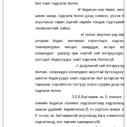
бол хамт хадгалж болно;
б/ бодисын нэр төрөл, ангилал,
шинж чанар, хадгалж болох дээд хэмжээ, үүсэж бо
агуулахын төрөл зэргийг нарийн тооцож тэдгээрийг
төлөвлөлтийг хийнэ;
в/ галын аюулын үед өөр төрл
унтраах бодис, материал хэрэглэдэг, хадгала
температурын нөхцөл шаарддаг, асгарч алд
хоорондоо урвалд орж хортой хий ялгаруулдаг, 
үүсгэдэг бодисуудыг хамт хадгалж болохгүй;
г/ дэгдэмхий хий ялгаруулдагг
боловч, хоорондоо холилдвол аюултай бүтээгдэхүүн
шингэн бодисуудыг хамт хадгалах бол асгарсан бод
тарахаас сэргийлсэн тосгуур эсвэл суурин дээр ба
хадгалж болно.
3.5.6.Багтаамж нь 5 тонноос их а
химийн бодисыг холимог хадгалалтаар хадгалахад 
заасан дүрмийг баримтална (5 тн хүртэлх жижиг аг
5 тн-оос их багтаамжтай агуулахад бага хэмжээтэй
хадгалахад энэ зарчим хамаарахгүй):