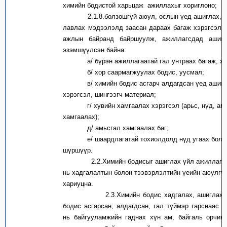
химийн бодистой харьцаж ажиллахыг хориглоно;
2.1.8.болзошгүй аюул, ослын үед ашиглах, 
лавлах мэдээлэлд заасан дараах багаж хэрэгсэл,
ажлын байранд байршуулж, ажиллагсдад ашиг
эзэмшүүлсэн байна:
а/ бүрэн ажиллагаатай гал унтраах багаж, хэ
б/ хор саармагжуулах бодис, уусмал;
в/ химийн бодис асгарч алдагдсан үед ашигла
хэрэгсэл, шингээгч материал;
г/ хувийн хамгаалах хэрэгсэл (арьс, нүд, ам
хамгаалах);
д/ амьсгал хамгаалах баг;
е/ шаардлагатай тохиолдолд нүд угаах боло
шүршүүр.
2.2.Химийн бодисыг ашиглах үйл ажиллагаа
нь хадгалалтын болон тээвэрлэлтийн үеийн аюулгү
хариуцна.
2.3.Химийн бодис хадгалах, ашиглах ү
бодис асгарсан, алдагдсан, гал түймэр гарснаас 
нь байгууламжийн гаднах хүн ам, байгаль орчин