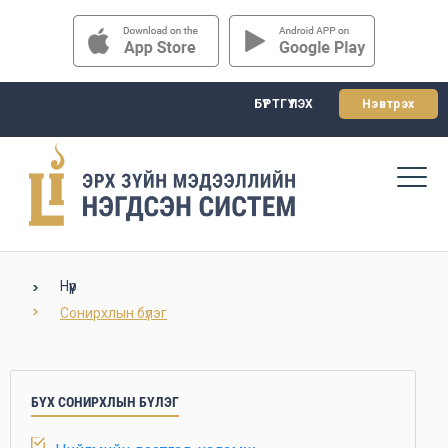
БҮРТГҮҮЛЭХ
Нэвтрэх
Нүүр
Сонирхлын бүлэг
БҮХ СОНИРХЛЫН БҮЛЭГ