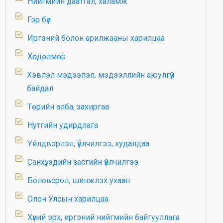
Нийгмийн даатгал, халамж
Гэр бүл
Иргэний болон арилжааны харилцаа
Хөдөлмөр
Хэвлэл мэдээлэл, мэдээллийн аюулгүй
байдал
Төрийн алба, захиргаа
Нутгийн удирдлага
Үйлдвэрлэл, үйлчилгээ, худалдаа
Санхүү, эдийн засгийн үйлчилгээ
Боловсрол, шинжлэх ухаан
Олон Улсын харилцаа
Хүний эрх, иргэний нийгмийн байгууллага