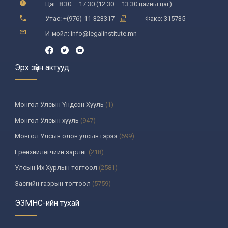
МЕНЕЖМЕНТИЙН
Цаг: 8:30 – 17:30 (12:30 – 13:30 цайны цаг)
ТУХАЙ
Утас: +(976)-11-323317
Факс: 315735
И-мэйл: info@legalinstitute.mn
Эрх зүйн актууд
Монгол Улсын Үндсэн Хууль
(1)
Монгол Улсын хууль
(947)
Монгол Улсын олон улсын гэрээ
(699)
Ерөнхийлөгчийн зарлиг
(218)
Улсын Их Хурлын тогтоол
(2581)
Засгийн газрын тогтоол
(5759)
Үндсэн хуулийн цэцийн шийдвэр
(335)
ЭЗМНС-ийн тухай
Улсын дээд шүүхийн тогтоол
(259)