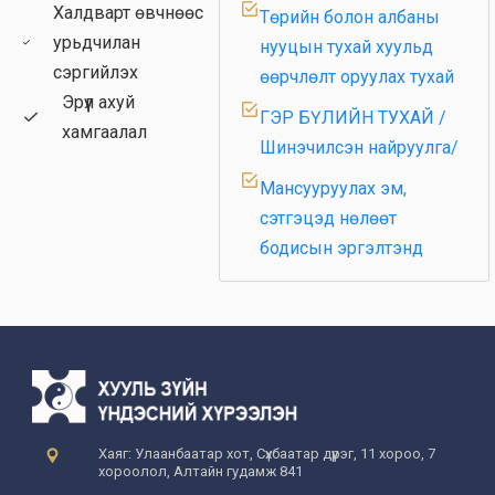
Халдварт өвчнөөс
Төрийн болон албаны
урьдчилан
нууцын тухай хуульд
сэргийлэх
өөрчлөлт оруулах тухай
Эрүүл ахуй
ГЭР БҮЛИЙН ТУХАЙ /
хамгаалал
Шинэчилсэн найруулга/
Мансууруулах эм,
сэтгэцэд нөлөөт
бодисын эргэлтэнд
хяналт тавих тухай
НИЙТИЙН
ЗОРИУЛАЛТТАЙ ОРОН
СУУЦНЫ
БАЙШИНГИЙН
ДУНДЫН ӨМЧЛӨЛИЙН
Хаяг: Улаанбаатар хот, Сүхбаатар дүүрэг, 11 хороо, 7
ЭД ХӨРӨНГИЙН
хороолол, Алтайн гудамж 841