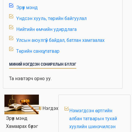
Эрүүл мэнд
Үндсэн хууль, төрийн байгуулал
Нийтийн өмчийн удирдлага
Улсын аюулгүй байдал, батлан хамгаалах
Төрийн санхүү, татвар
Газар зохион байгуулалт, хот төлөвлөлт
МИНИЙ НЭГДСЭН СОНИРХЛЫН БҮЛЭГ
Геологи, уул уурхай
Та нэвтэрч орно уу.
Хөдөө аж ахуй
Дэд бүтэц
Тээвэр, логистик
Нэгдэх
Нэмэгдсэн өртгийн
Цахим технологи, харилцаа холбоо
Эрүүл мэнд
албан татварын тухай
Хамаарах бүлэг
хуулийн шинэчилсэн
Олон улсын эдийн засгийн үйл ажиллагаа,