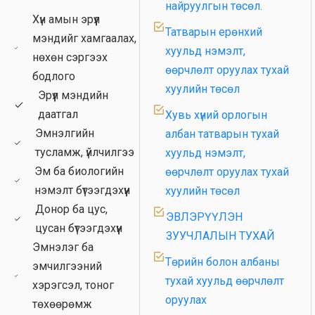
найруулгын төсөл.
гааль
Хүн амын эрүүл
Татварын ерөнхий
Хүрээлэн буй орчин
мэндийг хамгаалах,
хуульд нэмэлт,
нөхөн сэргээх
Биеийн тамир, спорт
өөрчлөлт оруулах тухай
бодлого
Соёл, урлаг
хуулийн төсөл
Эрүүл мэндийн
Хууль зүйн алба
даатгал
Хувь хүний орлогын
Эмнэлгийн
албан татварын тухай
Гэмт хэрэг, зөрчил
тусламж, үйлчилгээ
хуульд нэмэлт,
Шүүх эрх мэдэл
Эм ба биологийн
өөрчлөлт оруулах тухай
нэмэлт бүтээгдэхүүн
Хаалттай
хуулийн төсөл
Донор ба цус,
ЭВЛЭРҮҮЛЭН
цусан бүтээгдэхүүн
ЗУУЧЛАЛЫН ТУХАЙ
Эмнэлэг ба
Төрийн болон албаны
эмчилгээний
тухай хуульд өөрчлөлт
хэрэгсэл, тоног
оруулах
төхөөрөмж