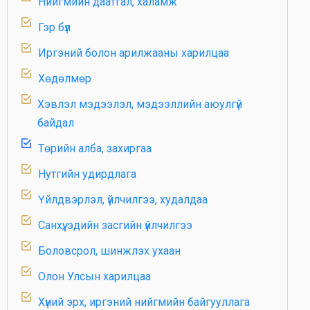
Нийгмийн даатгал, халамж
Гэр бүл
Иргэний болон арилжааны харилцаа
Хөдөлмөр
Хэвлэл мэдээлэл, мэдээллийн аюулгүй
байдал
Төрийн алба, захиргаа
Нутгийн удирдлага
Үйлдвэрлэл, үйлчилгээ, худалдаа
Санхүү, эдийн засгийн үйлчилгээ
Боловсрол, шинжлэх ухаан
Олон Улсын харилцаа
Хүний эрх, иргэний нийгмийн байгууллага