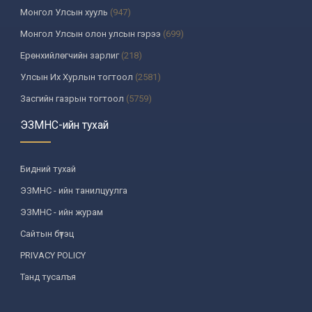
Монгол Улсын хууль
(947)
Монгол Улсын олон улсын гэрээ
(699)
Ерөнхийлөгчийн зарлиг
(218)
Улсын Их Хурлын тогтоол
(2581)
Засгийн газрын тогтоол
(5759)
Үндсэн хуулийн цэцийн шийдвэр
(335)
ЭЗМНС-ийн тухай
Улсын дээд шүүхийн тогтоол
(259)
УИХ-аас томилогддог байгууллагын дарга, түүнтэй адилтгах
Бидний тухай
албан тушаалтны шийдвэр
(130)
ЭЗМНС - ийн танилцуулга
Сайдын тушаал
(987)
ЭЗМНС - ийн журам
Засгийн газрын агентлагийн даргын тушаал
(215)
Сайтын бүтэц
Хууль, хяналтын байгууллага
(6)
PRIVACY POLICY
Төрийн зарим чиг үүргийг хууль болон гэрээний үндсэн дээр
хэрэгжүүлж буй байгууллага
(3)
Танд тусалъя
Аймаг, нийслэлийн ИТХ-ын шийдвэр
(1208)