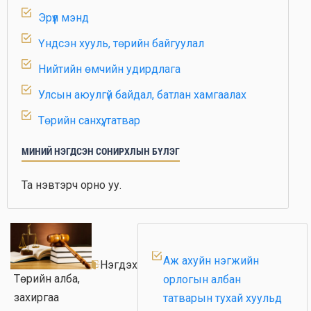
Эрүүл мэнд
Үндсэн хууль, төрийн байгуулал
Нийтийн өмчийн удирдлага
Улсын аюулгүй байдал, батлан хамгаалах
Төрийн санхүү, татвар
Газар зохион байгуулалт, хот төлөвлөлт
МИНИЙ НЭГДСЭН СОНИРХЛЫН БҮЛЭГ
Геологи, уул уурхай
Та нэвтэрч орно уу.
Хөдөө аж ахуй
Дэд бүтэц
Тээвэр, логистик
Аж ахуйн нэгжийн
Нэгдэх
Цахим технологи, харилцаа холбоо
Төрийн алба,
орлогын албан
захиргаа
татварын тухай хуульд
Олон улсын эдийн засгийн үйл ажиллагаа,