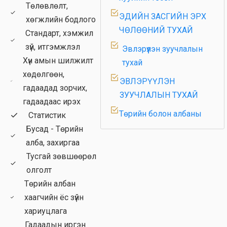
Төлөвлөлт,
ЭДИЙН ЗАСГИЙН ЭРХ
хөгжлийн бодлого
ЧӨЛӨӨНИЙ ТУХАЙ
Стандарт, хэмжил
зүй, итгэмжлэл
Эвлэрүүлэн зуучлалын
Хүн амын шилжилт
тухай
хөдөлгөөн,
ЭВЛЭРҮҮЛЭН
гадаадад зорчих,
ЗУУЧЛАЛЫН ТУХАЙ
гадаадаас ирэх
Төрийн болон албаны
Статистик
тухай хуульд өөрчлөлт
Бусад - Төрийн
оруулах
алба, захиргаа
Тусгай зөвшөөрөл
Мансууруулах эм,
олголт
сэтгэцэд нөлөөт
Төрийн албан
бодисын эргэлтэнд
хаагчийн ёс зүйн
хяналт тавих тухай
хариуцлага
ТӨСВИЙН ХӨРӨНГӨ
Гадаадын иргэн