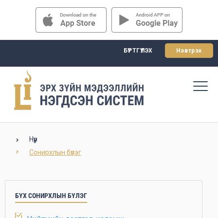
БҮРТГҮҮЛЭХ
Нэвтрэх
Нүүр
Сонирхлын бүлэг
БҮХ СОНИРХЛЫН БҮЛЭГ