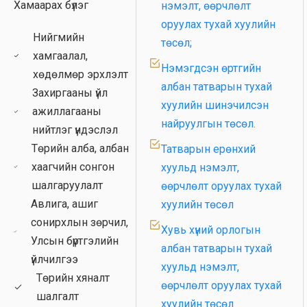
Хамаарах бүлэг
нэмэлт, өөрчлөлт
гааль
оруулах тухай хуулийн
Хүрээлэн буй орчин
Нийгмийн
төсөл;
хамгаалал,
Биеийн тамир, спорт
Нэмэгдсэн өртгийн
хөдөлмөр эрхлэлт
Соёл, урлаг
албан татварын тухай
Захиргааны үйл
хуулийн шинэчилсэн
Хууль зүйн алба
ажиллагааны
найруулгын төсөл.
нийтлэг үндэслэл
Гэмт хэрэг, зөрчил
Төрийн алба, албан
Татварын ерөнхий
Шүүх эрх мэдэл
хаагчийн сонгон
хуульд нэмэлт,
шалгаруулалт
Хаалттай
өөрчлөлт оруулах тухай
Авлига, ашиг
хуулийн төсөл
сонирхлын зөрчил,
Хувь хүний орлогын
Улсын бүртгэлийн
албан татварын тухай
үйлчилгээ
хуульд нэмэлт,
Төрийн хяналт
өөрчлөлт оруулах тухай
шалгалт
хуулийн төсөл