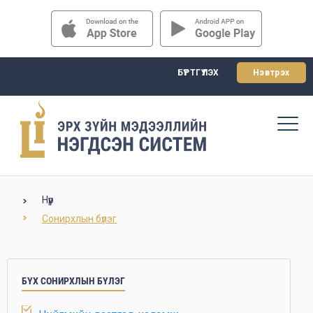
БҮРТГҮҮЛЭХ
Нэвтрэх
Нүүр
Сонирхлын бүлэг
БҮХ СОНИРХЛЫН БҮЛЭГ