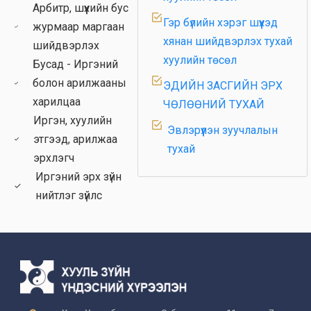
Арбитр, шүүхийн бус
Гэр бүлийн хэрэг шүүхэд
журмаар маргаан
хянан шийдвэрлэх тухай
шийдвэрлэх
хуулийн төсөл
Бусад - Иргэний
болон арилжааны
ЭДИЙН ЗАСГИЙН ЭРХ
харилцаа
ЧӨЛӨӨНИЙ ТУХАЙ
Иргэн, хуулийн
Эвлэрүүлэн зуучлалын
этгээд, арилжаа
тухай
эрхлэгч
ЭВЛЭРҮҮЛЭН
Иргэний эрх зүйн
ЗУУЧЛАЛЫН ТУХАЙ
нийтлэг зүйлс
Төрийн болон албаны
тухай хуульд өөрчлөлт
оруулах
ГЭР БҮЛИЙН ТУХАЙ /
Шинэчилсэн найруулга/