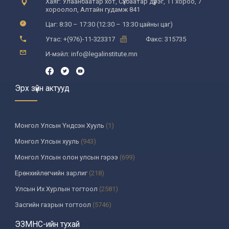
Хаяг: Улаанбаатар хот, Сүхбаатар дүүрэг, 11 хороо, 7
хороолол, Алтайн гудамж 841
Мансууруулах эм,
сэтгэцэд нөлөөт
Цаг: 8:30 – 17:30 (12:30 – 13:30 цайны цаг)
бодисын эргэлтэнд
Утас: +(976)-11-323317
Факс: 315735
хяналт тавих тухай
И-мэйл: info@legalinstitute.mn
ТӨСВИЙН ХӨРӨНГӨ
ОРУУЛАЛТЫН
Эрх зүйн актууд
УДИРДЛАГЫН ТУХАЙ
НИЙТИЙН
Монгол Улсын Үндсэн Хууль
(1)
ЗОРИУЛАЛТТАЙ ОРОН
Монгол Улсын хууль
(943)
СУУЦНЫ
Монгол Улсын олон улсын гэрээ
(699)
БАЙШИНГИЙН
ДУНДЫН ӨМЧЛӨЛИЙН
Ерөнхийлөгчийн зарлиг
(218)
ЭД ХӨРӨНГИЙН
Улсын Их Хурлын тогтоол
(2581)
МЕНЕЖМЕНТИЙН
Засгийн газрын тогтоол
(5746)
ТУХАЙ
Үндсэн хуулийн цэцийн шийдвэр
(335)
ЭЗМНС-ийн тухай