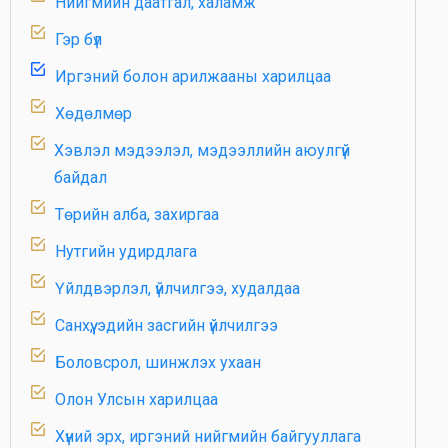
Нийгмийн даатгал, халамж
Гэр бүл
Иргэний болон арилжааны харилцаа
Хөдөлмөр
Хэвлэл мэдээлэл, мэдээллийн аюулгүй
байдал
Төрийн алба, захиргаа
Нутгийн удирдлага
Үйлдвэрлэл, үйлчилгээ, худалдаа
Санхүү, эдийн засгийн үйлчилгээ
Боловсрол, шинжлэх ухаан
Олон Улсын харилцаа
Хүний эрх, иргэний нийгмийн байгууллага