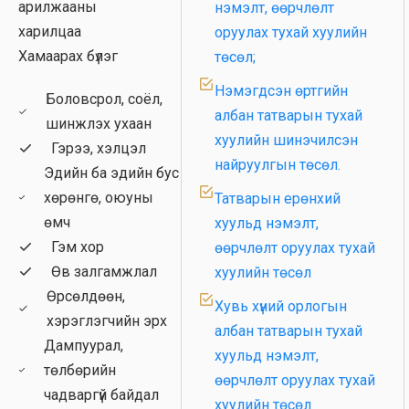
арилжааны
нэмэлт, өөрчлөлт
гааль
харилцаа
оруулах тухай хуулийн
Хүрээлэн буй орчин
Хамаарах бүлэг
төсөл;
Биеийн тамир, спорт
Нэмэгдсэн өртгийн
Боловсрол, соёл,
Соёл, урлаг
албан татварын тухай
шинжлэх ухаан
хуулийн шинэчилсэн
Хууль зүйн алба
Гэрээ, хэлцэл
найруулгын төсөл.
Эдийн ба эдийн бус
Гэмт хэрэг, зөрчил
хөрөнгө, оюуны
Татварын ерөнхий
Шүүх эрх мэдэл
өмч
хуульд нэмэлт,
Гэм хор
Хаалттай
өөрчлөлт оруулах тухай
Өв залгамжлал
хуулийн төсөл
Өрсөлдөөн,
Хувь хүний орлогын
хэрэглэгчийн эрх
албан татварын тухай
Дампуурал,
хуульд нэмэлт,
төлбөрийн
өөрчлөлт оруулах тухай
чадваргүй байдал
хуулийн төсөл