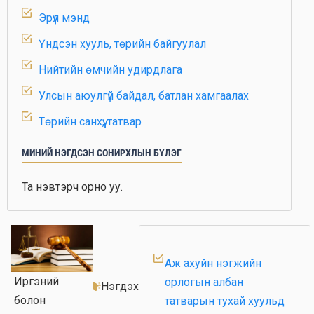
Эрүүл мэнд
Үндсэн хууль, төрийн байгуулал
Нийтийн өмчийн удирдлага
Улсын аюулгүй байдал, батлан хамгаалах
Төрийн санхүү, татвар
Газар зохион байгуулалт, хот төлөвлөлт
МИНИЙ НЭГДСЭН СОНИРХЛЫН БҮЛЭГ
Геологи, уул уурхай
Та нэвтэрч орно уу.
Хөдөө аж ахуй
Дэд бүтэц
Тээвэр, логистик
Аж ахуйн нэгжийн
Цахим технологи, харилцаа холбоо
Иргэний
орлогын албан
Нэгдэх
болон
татварын тухай хуульд
Олон улсын эдийн засгийн үйл ажиллагаа,